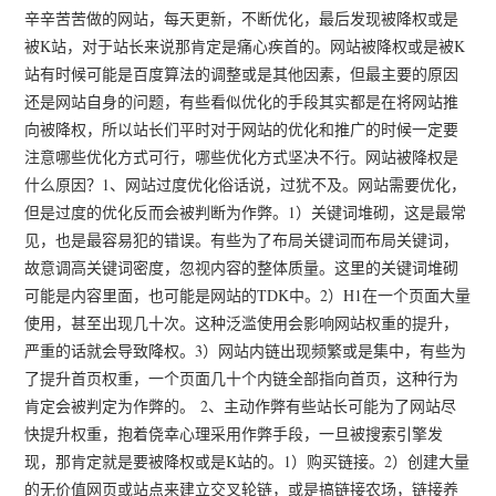
辛辛苦苦做的网站，每天更新，不断优化，最后发现被降权或是
被K站，对于站长来说那肯定是痛心疾首的。网站被降权或是被K
站有时候可能是百度算法的调整或是其他因素，但最主要的原因
还是网站自身的问题，有些看似优化的手段其实都是在将网站推
向被降权，所以站长们平时对于网站的优化和推广的时候一定要
注意哪些优化方式可行，哪些优化方式坚决不行。网站被降权是
什么原因？1、网站过度优化俗话说，过犹不及。网站需要优化，
但是过度的优化反而会被判断为作弊。1）关键词堆砌，这是最常
见，也是最容易犯的错误。有些为了布局关键词而布局关键词，
故意调高关键词密度，忽视内容的整体质量。这里的关键词堆砌
可能是内容里面，也可能是网站的TDK中。2）H1在一个页面大量
使用，甚至出现几十次。这种泛滥使用会影响网站权重的提升，
严重的话就会导致降权。3）网站内链出现频繁或是集中，有些为
了提升首页权重，一个页面几十个内链全部指向首页，这种行为
肯定会被判定为作弊的。 2、主动作弊有些站长可能为了网站尽
快提升权重，抱着侥幸心理采用作弊手段，一旦被搜索引擎发
现，那肯定就是要被降权或是K站的。1）购买链接。2）创建大量
的无价值网页或站点来建立交叉轮链，或是搞链接农场，链接养