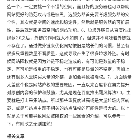
选一个，一定要挑一个不错的空间，而且好的服务器也可以帮助
网站更好的防范攻击或是被黑。选服务器首先要考虑服务器的安
全性，其次就是空间的速度和稳定性，然后就是服务器的可扩展
性，最后就是服务器空间的网站功能。6、垃圾外链自从百度推出
绿萝2.0之后，外链的作用就大不如前了，但这并不意味着外链就
不存在了。通过做外链来优化网站依旧是站长们的习惯，甚至有
很多只重视数量不看质量，这就导致产生了很多垃圾外链。有时
候网站降权就是因为外链不稳定造成的，有可能是数量的不稳
定，有可能是权重的不稳定，也有可能是质量的不稳定，再加上
还有很多人去购买大量的外链，更加会导致被降权。7、页面质量
太差这个也是网站降权的重要原因。一直以来百度都在努力提升
对原创内容的保护和鼓励，尤其是现在百度推出飓风算法3.0，主
要就是打击采集站点。所以那些重复度过高或是大量垃圾内容转
载，或是与站点主题不相关的站点降权的可能性是很大的。以上
就是关于可能导致网站被降权的一些因素的介绍，可以参考一
下，有则改之无则加勉！
相关文章