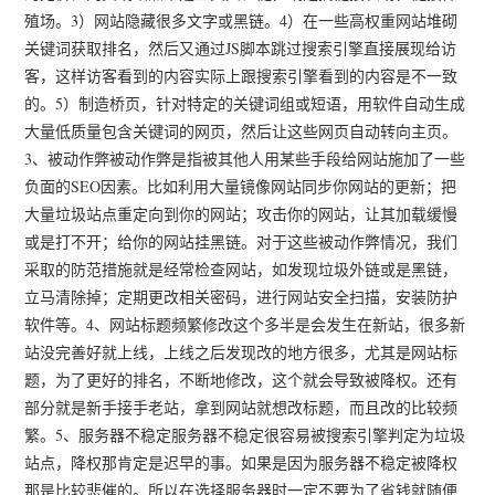
殖场。3）网站隐藏很多文字或黑链。4）在一些高权重网站堆砌
关键词获取排名，然后又通过JS脚本跳过搜索引擎直接展现给访
客，这样访客看到的内容实际上跟搜索引擎看到的内容是不一致
的。5）制造桥页，针对特定的关键词组或短语，用软件自动生成
大量低质量包含关键词的网页，然后让这些网页自动转向主页。
3、被动作弊被动作弊是指被其他人用某些手段给网站施加了一些
负面的SEO因素。比如利用大量镜像网站同步你网站的更新；把
大量垃圾站点重定向到你的网站；攻击你的网站，让其加载缓慢
或是打不开；给你的网站挂黑链。对于这些被动作弊情况，我们
采取的防范措施就是经常检查网站，如发现垃圾外链或是黑链，
立马清除掉；定期更改相关密码，进行网站安全扫描，安装防护
软件等。4、网站标题频繁修改这个多半是会发生在新站，很多新
站没完善好就上线，上线之后发现改的地方很多，尤其是网站标
题，为了更好的排名，不断地修改，这个就会导致被降权。还有
部分就是新手接手老站，拿到网站就想改标题，而且改的比较频
繁。5、服务器不稳定服务器不稳定很容易被搜索引擎判定为垃圾
站点，降权那肯定是迟早的事。如果是因为服务器不稳定被降权
那是比较悲催的。所以在选择服务器时一定不要为了省钱就随便