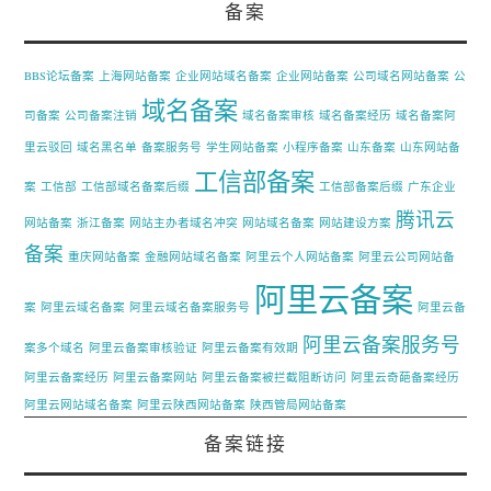
备案
BBS论坛备案
上海网站备案
企业网站域名备案
企业网站备案
公司域名网站备案
公
域名备案
司备案
公司备案注销
域名备案审核
域名备案经历
域名备案阿
里云驳回
域名黑名单
备案服务号
学生网站备案
小程序备案
山东备案
山东网站备
工信部备案
案
工信部
工信部域名备案后缀
工信部备案后缀
广东企业
腾讯云
网站备案
浙江备案
网站主办者域名冲突
网站域名备案
网站建设方案
备案
重庆网站备案
金融网站域名备案
阿里云个人网站备案
阿里云公司网站备
阿里云备案
案
阿里云域名备案
阿里云域名备案服务号
阿里云备
阿里云备案服务号
案多个域名
阿里云备案审核验证
阿里云备案有效期
阿里云备案经历
阿里云备案网站
阿里云备案被拦截阻断访问
阿里云奇葩备案经历
阿里云网站域名备案
阿里云陕西网站备案
陕西管局网站备案
备案链接