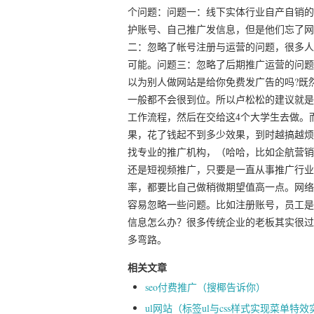
个问题：问题一：线下实体行业自产自销的
护账号、自己推广发信息，但是他们忘了网
二：忽略了帐号注册与运营的问题，很多人
可能。问题三：忽略了后期推广运营的问题
以为别人做网站是给你免费发广告的吗?既
一般都不会很到位。所以卢松松的建议就是
工作流程，然后在交给这4个大学生去做。
果，花了钱起不到多少效果，到时越搞越烦
找专业的推广机构，（哈哈，比如企航营销
还是短视频推广，只要是一直从事推广行业
率，都要比自己做稍微期望值高一点。网络
容易忽略一些问题。比如注册账号，员工是
信息怎么办？很多传统企业的老板其实很过
多弯路。
相关文章
seo付费推广（搜椰告诉你）
ul网站（标签ul与css样式实现菜单特