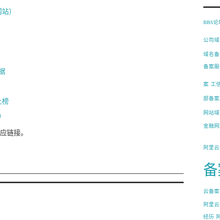
网站）
BBS
公司域
域名备
备案服
据
案
工
部备案
上榜
网站域
）
金融网
应链接。
阿里云
备
云备案
阿里云
经历