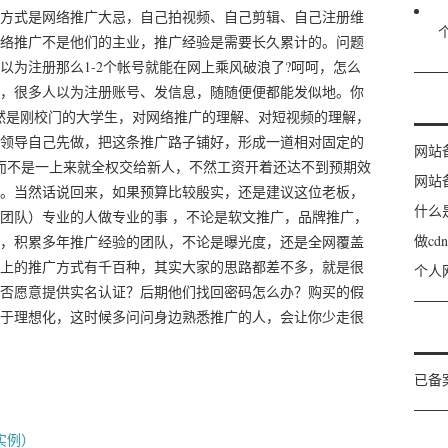
方式是网络推广大忌，自己拍视频、自己剪辑、自己注册维
络推广不是他们的主业，推广经验是需要长久累计的。问题
以为注册那么1-2个帐号就能在网上乘风破浪了?呵呵，怎么
，很多人以为注册账号、发信息，随随便便都能发似地。你
然是刚校门的大学生，对网络推广的理解、对短视频的理解，
领导自己先做，把这条推广路子铺好，形成一道相对固定的
网站
而不是一上来就全权交给新人，不然工资开着还达不到预期效
网站
。当然话说回来，如果预算比较殷实，还是建议这位老板，
什么
团队）专业的人做专业的事 ，不论是软文推广，品牌推广，
做c
，积累多年推广经验的团队，不论是曝光度，还是全网覆盖
上的推广方式有千百种，其实大家的思路都差不多，就是很
个人
否愿意提供实名认证？后期他们找回密码怎么办？购买的假
于理想化，这时候多问问身边熟悉推广的人，会让你少走很
已备
效实例）