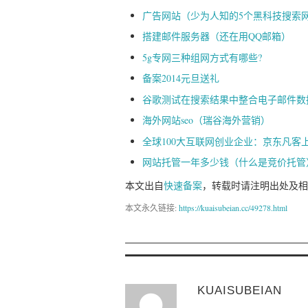
广告网站（少为人知的5个黑科技搜索
搭建邮件服务器（还在用QQ邮箱）
5g专网三种组网方式有哪些?
备案2014元旦送礼
谷歌测试在搜索结果中整合电子邮件数
海外网站seo（瑞谷海外营销）
全球100大互联网创业企业：京东凡客
网站托管一年多少钱（什么是竞价托管
本文出自
快速备案
，转载时请注明出处及相
本文永久链接:
https://kuaisubeian.cc/49278.html
KUAISUBEIAN