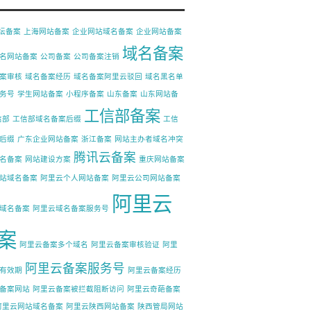
论坛备案
上海网站备案
企业网站域名备案
企业网站备案
域名备案
名网站备案
公司备案
公司备案注销
案审核
域名备案经历
域名备案阿里云驳回
域名黑名单
务号
学生网站备案
小程序备案
山东备案
山东网站备
工信部备案
信部
工信部域名备案后缀
工信
后缀
广东企业网站备案
浙江备案
网站主办者域名冲突
腾讯云备案
名备案
网站建设方案
重庆网站备案
站域名备案
阿里云个人网站备案
阿里云公司网站备案
阿里云
域名备案
阿里云域名备案服务号
案
阿里云备案多个域名
阿里云备案审核验证
阿里
阿里云备案服务号
有效期
阿里云备案经历
备案网站
阿里云备案被拦截阻断访问
阿里云奇葩备案
阿里云网站域名备案
阿里云陕西网站备案
陕西管局网站