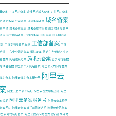
论坛备案
上海网站备案
企业网站域名备案
企业网站备案
域名备案
名网站备案
公司备案
公司备案注销
案审核
域名备案经历
域名备案阿里云驳回
域名黑名单
务号
学生网站备案
小程序备案
山东备案
山东网站备
工信部备案
信部
工信部域名备案后缀
工信
后缀
广东企业网站备案
浙江备案
网站主办者域名冲突
腾讯云备案
名备案
网站建设方案
重庆网站备案
站域名备案
阿里云个人网站备案
阿里云公司网站备案
阿里云
域名备案
阿里云域名备案服务号
案
阿里云备案多个域名
阿里云备案审核验证
阿里
阿里云备案服务号
有效期
阿里云备案经历
备案网站
阿里云备案被拦截阻断访问
阿里云奇葩备案
阿里云网站域名备案
阿里云陕西网站备案
陕西管局网站