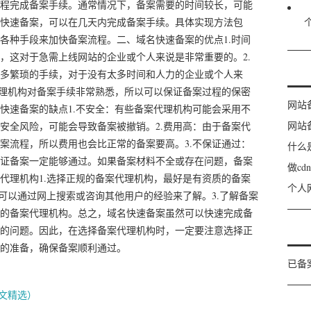
程完成备案手续。通常情况下，备案需要的时间较长，可能
快速备案，可以在几天内完成备案手续。具体实现方法包
各种手段来加快备案流程。二、域名快速备案的优点1.时间
，这对于急需上线网站的企业或个人来说是非常重要的。2.
多繁琐的手续，对于没有太多时间和人力的企业或个人来
代理机构对备案手续非常熟悉，所以可以保证备案过程的保密
网站
快速备案的缺点1.不安全：有些备案代理机构可能会采用不
网站
安全风险，可能会导致备案被撤销。2.费用高：由于备案代
案流程，所以费用也会比正常的备案要高。3.不保证通过：
什么
证备案一定能够通过。如果备案材料不全或存在问题，备案
做c
代理机构1.选择正规的备案代理机构，最好是有资质的备案
个人
可以通过网上搜索或咨询其他用户的经验来了解。3.了解备案
的备案代理机构。总之，域名快速备案虽然可以快速完成备
的问题。因此，在选择备案代理机构时，一定要注意选择正
的准备，确保备案顺利通过。
已备
文精选）