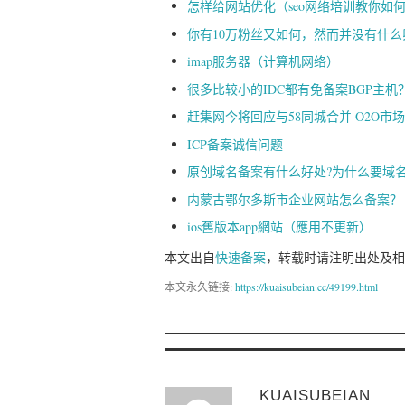
怎样给网站优化（seo网络培训教你如
你有10万粉丝又如何，然而并没有什么
imap服务器（计算机网络）
很多比较小的IDC都有免备案BGP主机
赶集网今将回应与58同城合并 O2O市
ICP备案诚信问题
原创域名备案有什么好处?为什么要域
内蒙古鄂尔多斯市企业网站怎么备案？
ios舊版本app網站（應用不更新）
本文出自
快速备案
，转载时请注明出处及相
本文永久链接:
https://kuaisubeian.cc/49199.html
KUAISUBEIAN