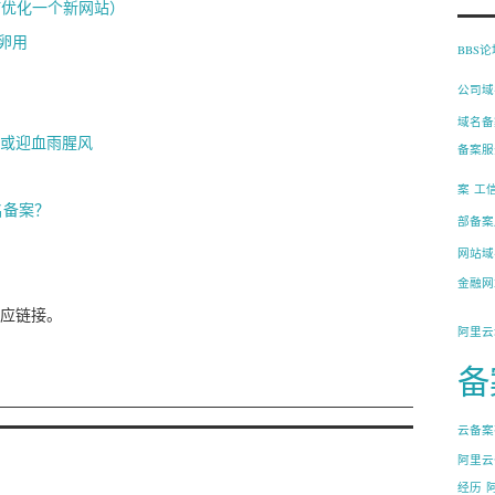
何优化一个新网站）
卵用
BBS
公司域
？
域名备
场或迎血雨腥风
备案服
案
工
名备案？
部备案
网站域
金融网
应链接。
阿里云
备
云备案
阿里云
经历