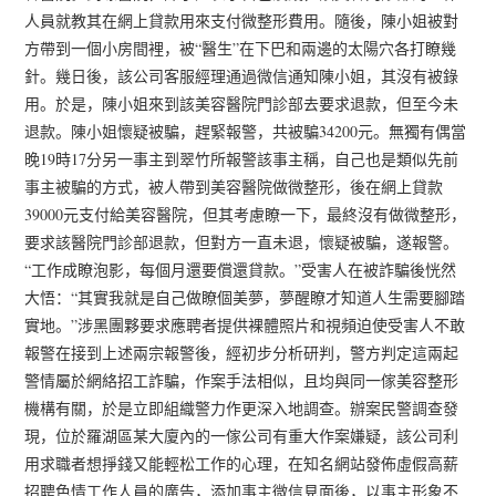
人員就教其在網上貸款用來支付微整形費用。隨後，陳小姐被對
方帶到一個小房間裡，被“醫生”在下巴和兩邊的太陽穴各打瞭幾
針。幾日後，該公司客服經理通過微信通知陳小姐，其沒有被錄
用。於是，陳小姐來到該美容醫院門診部去要求退款，但至今未
退款。陳小姐懷疑被騙，趕緊報警，共被騙34200元。無獨有偶當
晚19時17分另一事主到翠竹所報警該事主稱，自己也是類似先前
事主被騙的方式，被人帶到美容醫院做微整形，後在網上貸款
39000元支付給美容醫院，但其考慮瞭一下，最終沒有做微整形，
要求該醫院門診部退款，但對方一直未退，懷疑被騙，遂報警。
“工作成瞭泡影，每個月還要償還貸款。”受害人在被詐騙後恍然
大悟：“其實我就是自己做瞭個美夢，夢醒瞭才知道人生需要腳踏
實地。”涉黑團夥要求應聘者提供裸體照片和視頻迫使受害人不敢
報警在接到上述兩宗報警後，經初步分析研判，警方判定這兩起
警情屬於網絡招工詐騙，作案手法相似，且均與同一傢美容整形
機構有關，於是立即組織警力作更深入地調查。辦案民警調查發
現，位於羅湖區某大廈內的一傢公司有重大作案嫌疑，該公司利
用求職者想掙錢又能輕松工作的心理，在知名網站發佈虛假高薪
招聘色情工作人員的廣告，添加事主微信見面後，以事主形象不