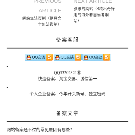
PREVIOUS
NEXT ARTICLE
Post navigation
雅思的網站（4款出奇好
ARTICLE
用的海外雅思備考網
網站無法復制（網頁文
站）
字無法復制）
备案客服
QQ33202321⑤
快速备案、淘宝交易、诚信第一
个人企业备案、今年开头新号、独立密码
备案文章
网站备案通不过的常见原因有哪些？