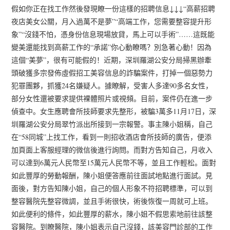
假如你正在找工作然後發現瞭一份這樣的招聘信息↓↓↓“高薪招聘
夜店美女公關，月入過萬不是夢”“高端工作，您需要整容提升形
象”“沒錢不怕，憑身份信息現場放貸，馬上可以手術”……這既能
變美還能找到高薪工作的“承諾”你心動瞭嗎？別急著心動！因為
這個“美夢”，很有可能假的！近期，深圳羅湖公安分局掃黑辦牽
頭破獲多宗發佈虛假招工美容信息的詐騙案件，打掉一個惡勢力
犯罪團夥，抓獲24名嫌疑人。據瞭解，受害人多達90多名女性，
部分女性還被要求提供裸體照片或視頻。目前，案件仍在進一步
偵查中。女生應聘會所技師要求先整形，被騙3萬多11月17日，深
圳羅湖公安分局翠竹派出所接到一宗報警。事主陳小姐稱，自己
在“58同城”上找工作，看到一則招收酒店會所技師的廣告，便添
加頁面上客服經理的微信後進行詢問。而對方告知自己，月收入
可以達到6萬元人民幣至15萬元人民幣不等，並且工作輕松。面對
如此豐厚的勞動報酬，陳小姐便答應前往面試地點進行面試。見
面後，對方告知陳小姐，自己的個人形象不符招聘標準，可以到
整容醫院先整容微調，並且手術很快，術後恢復一周就可上班。
如此便利的條件，如此豐厚的薪水，陳小姐不假思索地前往該整
容醫院。到瞭醫院，陳小姐表示自己沒錢，該美容門診部的工作