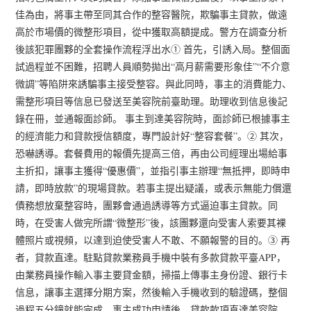
佳為由，將事主帶至同其合作的整容醫院，欺騙事主貸款，做遠
高於市場價的微整形項目，從中獲取高額提成。警方在調查分析
後該犯罪團夥的全套操作流程浮出水① 首先，引誘入局。整個面
試過程並不困難，招聘人員順勢拋出“高月薪需要形象佳”“不介意
微調”等陷阱來誘騙事主接受整容。與此同時，事主的消費能力、
需整形項目等信息已發送至美容院前臺助理。助理收到信息後記
錄在冊，並通報面診師。 事主到達美容院時，面診師已根據事主
的經濟能力和貸款授信額度，專門設計好“整容套餐”。② 其次，
恐嚇誘導。套餐費用的報價先提高三倍，再由公司經理出場給事
主折扣，讓事主獲得“優惠價”，並指引事主辦理“無抵押，即時申
請，即時放款”的現場貸款。若事主提出疑議，或表示無能力償還
債務想放棄整容時，團夥會通過誘導等方式逼迫事主貸款。同
時，在受害人做完所謂“微整形”後，該團夥還向受害人索要其裸
體照片或視頻，以達到迫使受害人不敢、不願報警的目的。③ 再
者，貸款直達。駐點貸款業務員手機中裝有多款貸款平臺APP，
由業務員操作輸入事主要貸金額，掃描上傳事主身份證、銀行卡
信息，讓事主選擇分期方案，然後輸入手機收到的驗證碼，整個
過程五分鐘就能完成。事主成功申請後，貸款款項直達美容院。