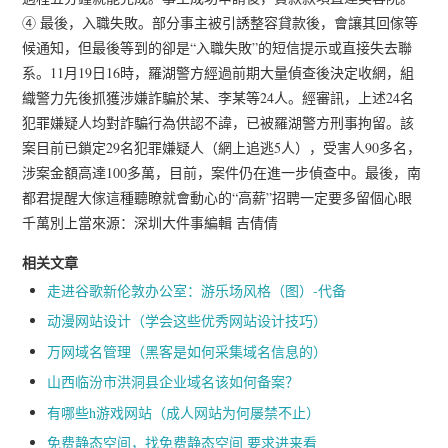
④ 最後，入職失敗。部分事主被引誘整容貸款後，會讓其回傢等
候通知，但最後等到的卻是“入職失敗”的短信提示或直接失去聯
系。11月19日16時，羅湖警方經過前期大量偵查後決定收網，組
織警力先後抓獲涉嫌詐騙於某、李某等24人。經審訊，上述24名
犯罪嫌疑人均對詐騙行為供認不諱，已被羅湖警方刑事拘留。該
案目前已鎖定29名犯罪嫌疑人（網上追逃5人），受害人90多名，
涉案金額高達100多萬，目前，案件仍在進一步偵查中。最後，南
都君提醒大傢這種聽瞭就會動心的“高薪”招聘一定要多留個心眼
千萬別上當來源：深圳大件事編輯 吉倩倩
相关文章
走进谷歌新伦敦办公室：游乐场风格（图）-代备
动漫网站设计（学会这些优秀网站设计技巧）
万网域名管理（黑客是如何采集域名信息的）
山西临汾市洪洞县企业域名该如何备案？
有哪些h游戏网站（成人网站为何屡禁不止）
免费静态空间，找免费静态空间 要求进来看