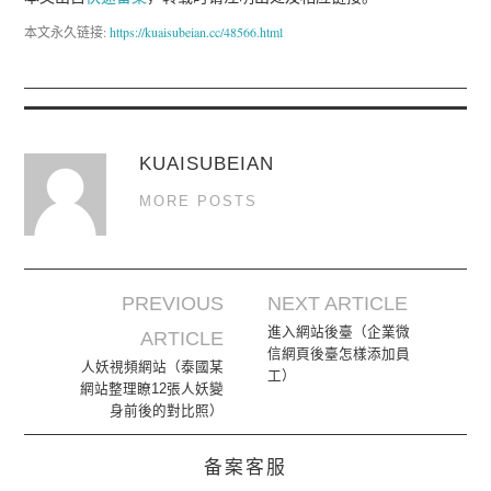
本文永久链接:
https://kuaisubeian.cc/48566.html
KUAISUBEIAN
MORE POSTS
PREVIOUS
NEXT ARTICLE
Post navigation
進入網站後臺（企業微
ARTICLE
信網頁後臺怎樣添加員
人妖視頻網站（泰國某
工）
網站整理瞭12張人妖變
身前後的對比照）
备案客服