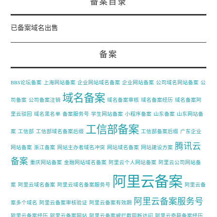
备案目录
已备案域名出售
备案
BBS论坛备案
上海网站备案
企业网站域名备案
企业网站备案
公司域名网站备案
公
域名备案
司备案
公司备案注销
域名备案审核
域名备案经历
域名备案阿
里云驳回
域名黑名单
备案服务号
学生网站备案
小程序备案
山东备案
山东网站备
工信部备案
案
工信部
工信部域名备案后缀
工信部备案后缀
广东企业
腾讯云
网站备案
浙江备案
网站主办者域名冲突
网站域名备案
网站建设方案
备案
重庆网站备案
金融网站域名备案
阿里云个人网站备案
阿里云公司网站备
阿里云备案
案
阿里云域名备案
阿里云域名备案服务号
阿里云备
阿里云备案服务号
案多个域名
阿里云备案审核验证
阿里云备案有效期
阿里云备案经历
阿里云备案网站
阿里云备案被拦截阻断访问
阿里云奇葩备案经历