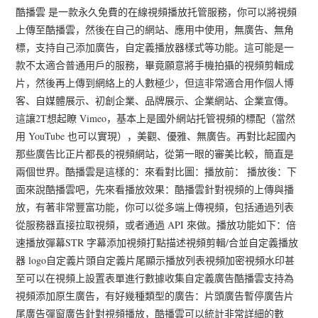
酷播雲 是一款永久免費的在線視頻播放托管服務，你可以將視頻
上傳至酷播雲，然後在自己的網站、應用中使用，無廣告、無角
標，支持自己添加廣告，自定義播放器樣式等功能。這可能是一
款不太適合普通用戶的服務，畢竟願意將手機拍攝的視頻剪輯成
片，然後再上傳到網絡上的人數極少，但這非常適合用作個人博
客、自媒體展示、初創企業、品牌展示、企業網站、企業宣傳。
這讓2T想起瞭 Vimeo，基本上是國外網站托管視頻的標配（當然
用 YouTube 也可以實現），美觀、優雅、無廣告。再對比起國內
那些廣告比正片都長的視頻網站，從第一眼的審美比較，簡直是
兩個世界。酷播雲是這樣的：來看對比圖：播放前： 播放後：下
面來說酷播雲吧，先來看播放效果：酷播雲針對視頻的上傳與播
放，有著非常豐富功能，你可以從多端上傳視頻，包括通過列表
從服務器直接拉取視頻，或者通過 API 來做。播放功能如下：倍
速播放彈幕STR 字幕添加視頻打點描述視頻剪輯/合並自定義播放
器 logo自定義片頭自定義片尾顯示播放列表視頻加密視頻水印甚
至可以在視頻上設置表單進行數據收集自定義廣告酷播雲支持為
視頻添加原生廣告，有好幾種類型的廣告：片頭廣告暫停廣告片
尾廣告彈窗廣告針對視頻播放，酷播雲可以統計非常詳細的數