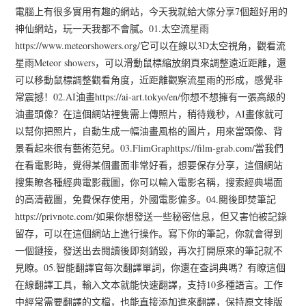
電腦上有很多實用有趣的網站，今天我就給大傢分享7個超好用的
神仙網站，玩一天我都不會膩。01.太空流星雨
https://www.meteorshowers.org/它可以在線以3D太空視角，觀看流
星雨Meteor showers，可以滑動鼠標縮放網頁來調整遠近距離，還
可以移動鼠標調整觀看角度，近距離觀察流星雨的形成，感覺非
常震撼！02.AI油畫https://ai-art.tokyo/en/你想不想擁有一張高級的
油畫頭像？在這個網站裡隻需上傳照片，稍待幾秒，AI畫傢就可
以幫你把照片，自動生成一幅油畫風格的圖片，用來當頭像、背
景看起來很有藝術范兒。03.FlimGraphttps://film-grab.com/當我們
在看電影時，覺得某個畫面非常好看，想要保存分享，這個網站
搜集瞭各種經典電影截圖，你可以輸入電影名稱，搜索經典場面
的高清截圖，免費保存使用，外國電影偏多。04.閱後即焚筆記
https://privnote.com/如果你想發送一些秘密信息，但又害怕被記錄
留存，可以在這個網站上進行操作。寫下你的筆記，你就會得到
一個鏈接，發送出去閱讀後即刻銷毀，再次打開原來的筆記就不
見瞭。05.智能翻譯官每次翻譯單詞，你還在查詞典嗎？有瞭這個
在線翻譯工具，輸入文本就能快速翻譯，支持10多種語言。工作
中經常需要翻譯的文檔，也能直接添加進來翻譯，保持原文排版