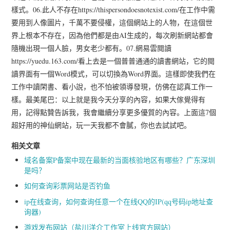
樣式。06.此人不存在https://thispersondoesnotexist.com/在工作中需
要用到人像圖片，千萬不要侵權，這個網站上的人物，在這個世
界上根本不存在，因為他們都是由AI生成的，每次刷新網站都會
隨機出現一個人臉，男女老少都有。07.網易雲閱讀
https://yuedu.163.com/看上去是一個普普通通的讀書網站，它的閱
讀界面有一個Word模式，可以切換為Word界面。這樣即使我們在
工作中讀閑書、看小說，也不怕被領導發現，仿佛在認真工作一
樣。最美尾巴：以上就是我今天分享的內容，如果大傢覺得有
用，記得點贊告訴我，我會繼續分享更多優質的內容。上面這7個
超好用的神仙網站，玩一天我都不會膩，你也去試試吧。
相关文章
域名备案P备案中现在最新的当面核验地区有哪些？广东深圳
是吗？
如何查询彩票网站是否钓鱼
ip在线查询，如何查询任意一个在线QQ的IP(qq号码ip地址查
询器)
游戏发布网站（盐川洋介工作室上线官方网站）