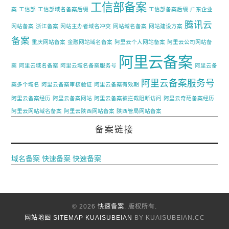
工信部备案
案
工信部
工信部域名备案后缀
工信部备案后缀
广东企业
腾讯云
网站备案
浙江备案
网站主办者域名冲突
网站域名备案
网站建设方案
备案
重庆网站备案
金融网站域名备案
阿里云个人网站备案
阿里云公司网站备
阿里云备案
案
阿里云域名备案
阿里云域名备案服务号
阿里云备
阿里云备案服务号
案多个域名
阿里云备案审核验证
阿里云备案有效期
阿里云备案经历
阿里云备案网站
阿里云备案被拦截阻断访问
阿里云奇葩备案经历
阿里云网站域名备案
阿里云陕西网站备案
陕西管局网站备案
备案链接
域名备案
快速备案
快速备案
© 2026
快速备案
. 版权所有.
网站地图
SITEMAP
KUAISUBEIAN
BY KUAISUBEIAN.CC