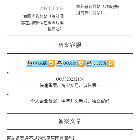
Post navigation
國外著名網站（7個超好
ARTICLE
用的神仙網站）
做圖片的網站（設計師
都在用的5個在線圖片編
輯網站）
备案客服
QQ33202321⑤
快速备案、淘宝交易、诚信第一
个人企业备案、今年开头新号、独立密码
备案文章
网站备案通不过的常见原因有哪些？