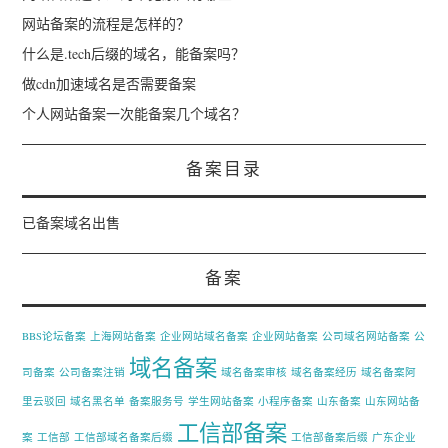
网站备案的流程是怎样的？
什么是.tech后缀的域名，能备案吗？
做cdn加速域名是否需要备案
个人网站备案一次能备案几个域名？
备案目录
已备案域名出售
备案
BBS论坛备案
上海网站备案
企业网站域名备案
企业网站备案
公司域名网站备案
公
域名备案
司备案
公司备案注销
域名备案审核
域名备案经历
域名备案阿
里云驳回
域名黑名单
备案服务号
学生网站备案
小程序备案
山东备案
山东网站备
工信部备案
案
工信部
工信部域名备案后缀
工信部备案后缀
广东企业