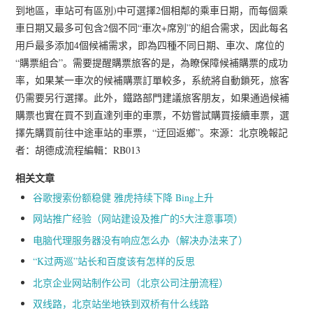
到地區，車站可有區別)中可選擇2個相鄰的乘車日期，而每個乘
車日期又最多可包含2個不同“車次+席別”的組合需求，因此每名
用戶最多添加4個候補需求，即為四種不同日期、車次、席位的
“購票組合”。需要提醒購票旅客的是，為瞭保障候補購票的成功
率，如果某一車次的候補購票訂單較多，系統將自動鎖死，旅客
仍需要另行選擇。此外，鐵路部門建議旅客朋友，如果通過候補
購票也實在買不到直達列車的車票，不妨嘗試購買接續車票，選
擇先購買前往中途車站的車票，“迂回返鄉”。來源：北京晚報記
者：胡德成流程編輯：RB013
相关文章
谷歌搜索份额稳健 雅虎持续下降 Bing上升
网站推广经验（网站建设及推广的5大注意事项）
电脑代理服务器没有响应怎么办（解决办法来了）
“K过两巡”站长和百度该有怎样的反思
北京企业网站制作公司（北京公司注册流程）
双线路，北京站坐地铁到双桥有什么线路