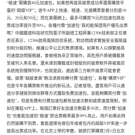
“極速”需購買40元加速包，如果想再提高搶票成功率還需購買平
臺的“超級VIP”；途牛APP上快速、極速、光速購票套餐分別是10
元、20元和30元；而在美團網上，最多可購買70元的加速包將出
票成功率提升至90%。各種付費“加速包”真的能保證用戶優先出票
嗎？中國鐵道科技研究院電子所副總工程師兼12306技術部主任單
杏花表示，12306啟用風險防控系統，對訪問請求實施安全風險識
別和分級控制，維護公平公正的售票環境。如果有人以頻繁極高
的速度訪問服務器，會被視為非正常操作，高危用戶將被攔截甚
至被列入黑名單。還未達到攔截或封號級別的搶票軟件將被風控
系統拖到慢隊列中，也就是說，通過第三方軟件搶票可能會更
慢。搶票“超級會員”無法退款除瞭付費“加速包”，各種“購票VIP”
也是今年各購票軟件推出的新玩法。記者發現，盡管用戶可以通
過分享鏈接到微信群等方式獲取免費加速包，並能夠購買付費“加
速包”，但是免費和付費加速包都有加速次數和搶票速度限制，例
如在攜程APP上，每個訂單好友加速次數最多30次，而付費“加速
包”也隻能加速到“極速”即出票概率最多90%為止，用戶如果此時
仍然搶購不到票，隻能選擇充值包年或者包月的超級VIP來進一步
提高出票成功率。在北京上學的李艷，她原打算購買2月1日北京