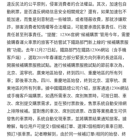
違反民法的公平原則，侵害消費者的合法權益。其次，加速包自
動刷票，是否違反網絡信息安全相關規定？還有，如果加速包不
能加速，而隻是刻意制造一些噱頭，或者隱蔽收費，那就涉嫌欺
詐，損害消費者知情權等合法權益，可能要承擔民事責任、行政
責任甚至刑事責任。”提醒：12306官網“候補購票”管用今年，需要
搶購春運火車票的旅客不妨嘗試下鐵路部門新上線的“候補購票服
務”功能。去年12月27日起，鐵路部門在鐵路12306網站（含手機
客戶端），選取2019年春運能力部分緊張方向列車的長途區段，
開展候補購票服務試點。進行候補購票服務試點的節前車次為，
北京、滬寧杭、廣東地區始發，終到四川、重慶地區的所有列
車；節後車次為，四川、重慶地區始發，終到北京、滬寧杭、廣
東地區的所有列車。據中國鐵路總公司介紹，旅客通過12306網站
或手機客戶端購票，如遇所需車次、席別無票時，可按日期、車
次、席別提交購票需求，並在預付票款後，售票系統自動安排網
上排隊候補。當對應的車次、席別因退票、改簽等業務產生可供
發售的車票時，系統自動兌現車票，並將購票結果通知旅客。據
瞭解，每位用戶可提交1個候補訂單、選擇2個相鄰的乘車日期、
預訂3張車票。記者瞭解到，由於同一候補訂單(相同的始發、終