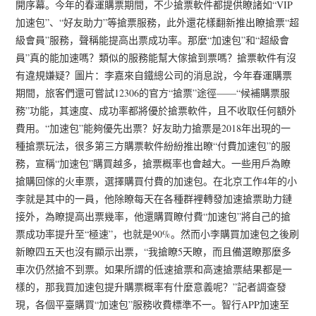
開序幕。今年的春運購票期間，不少搶票軟件都提供瞭諸如“VIP
加速包”、“好友助力”等搶票服務，此外還花樣翻新推出瞭搶票“超
級會員”服務，聲稱能提高出票成功率。那麼“加速包”和“超級會
員”真的能加速嗎？類似的服務能幫大傢搶到票嗎？搶票軟件有沒
有違規嫌疑？圖片：李嘉來自鐵總公司的消息說，今年春運購票
期間，旅客們還可嘗試12306的官方“搶票”途徑——“候補購票服
務”功能，其速度、成功率都將優於搶票軟件，且不收取任何額外
費用。“加速包”能夠優先出票？好友助力搶票是2018年出現的一
種搶票玩法，很多第三方購票軟件紛紛推出瞭“付費加速包”的服
務，宣稱“加速包”購買越多，搶票概率也會越大。一些用戶為瞭
搶購回傢的火車票，選擇購買付費的加速包。在北京工作4年的小
李就是其中的一員，他除瞭每天在各種群裡轉發加速搶票助力鏈
接外，為瞭提高出票幾率，他還購買瞭付費“加速包”將自己的搶
票成功率提升至“極速”，也就是90%。然而小李購買加速包之後刷
新瞭四五天也沒有顯示出票，“我搶瞭5天瞭，而且備選瞭那麼多
車次仍然搶不到票。如果所謂的低速搶票和高速搶票結果都是一
樣的，那我買加速包提升購票概率有什麼意義呢？”記者調查發
現，各個平臺購買“加速包”服務收費標準不一。智行APP加速至