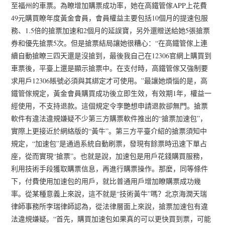
至福州的車票。為瞭增加購票成功率，她在高鐵管傢APP上花費
49元購買瞭年度黃金會員，會員權益主要包括10個月的提速包服
務、1.5倍的搶票加速和2個月的延誤寶，另外還贈送給她5張搶票
券和優先搶票5次。但是搶票結局讓她很糟心：“在高鐵管傢上連
續自動搶瞭三四天還是沒搶到，最後我自己在12306官網上購買到
車票後，平臺上還是顯示搶票中。在支付時，高鐵管傢又強制要
求用戶12306賬號必須與其綁定才可使用。”最讓她煩惱的是，高
鐵管傢規定，黃金會員購買成功後立即生效，有效期1年，權益一
經使用，不支持退款。這個規定令李艷想申請退款卻無門。搶票
軟件有違法違規嫌疑不少第三方購票軟件推出的“搶票加速包”，
實際上更接近於網絡版的“黃牛”。第三方平臺介紹的搶票須知中
規定，“加速包”是通過系統自動刷票，發現有餘票時迅速下單占
座，從而實現“搶票”。也就是說，加速包是用戶花錢購買服務，
利用技術手段獲取購票信息，再進行購票操作。那麼，同等條件
下，付費使用加速包的用戶，就比普通用戶增加瞭購票成功幾
率。從某種意義上來說，這不就是“技術黃牛”嗎？北京海潤天瑞
律師事務所李瑞律師認為，從法律層面上來說，搶票加速包有違
法違規嫌疑。“首先，購買加速包如果真的可以更快買到票，可能