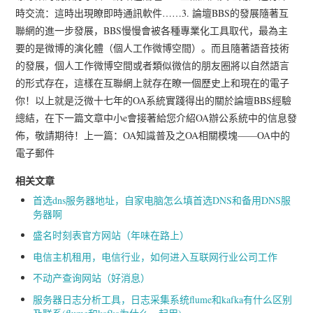
時交流：這時出現瞭即時通訊軟件……3. 論壇BBS的發展隨著互
聯網的進一步發展，BBS慢慢會被各種專業化工具取代，最為主
要的是微博的演化體（個人工作微博空間）。而且隨著語音技術
的發展，個人工作微博空間或者類似微信的朋友圈將以自然語言
的形式存在，這樣在互聯網上就存在瞭一個歷史上和現在的電子
你！以上就是泛微十七年的OA系統實踐得出的關於論壇BBS經驗
總結，在下一篇文章中小e會接著給您介紹OA辦公系統中的信息發
佈，敬請期待！上一篇：OA知識普及之OA相關模塊——OA中的
電子郵件
相关文章
首选dns服务器地址，自家电脑怎么填首选DNS和备用DNS服
务器啊
盛名时刻表官方网站（年味在路上）
电信主机租用，电信行业，如何进入互联网行业公司工作
不动产查询网站（好消息）
服务器日志分析工具，日志采集系统flume和kafka有什么区别