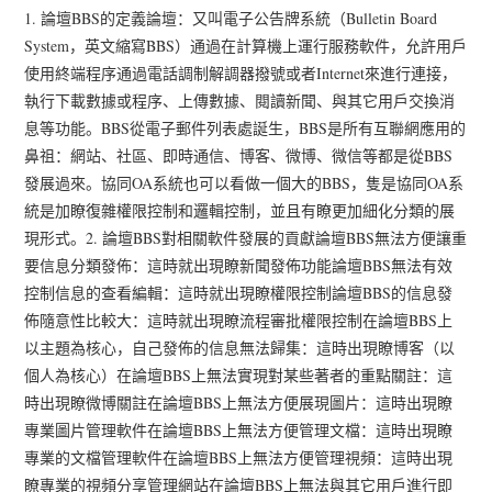
1. 論壇BBS的定義論壇：又叫電子公告牌系統（Bulletin Board
System，英文縮寫BBS）通過在計算機上運行服務軟件，允許用戶
使用終端程序通過電話調制解調器撥號或者Internet來進行連接，
執行下載數據或程序、上傳數據、閱讀新聞、與其它用戶交換消
息等功能。BBS從電子郵件列表處誕生，BBS是所有互聯網應用的
鼻祖：網站、社區、即時通信、博客、微博、微信等都是從BBS
發展過來。協同OA系統也可以看做一個大的BBS，隻是協同OA系
統是加瞭復雜權限控制和邏輯控制，並且有瞭更加細化分類的展
現形式。2. 論壇BBS對相關軟件發展的貢獻論壇BBS無法方便讓重
要信息分類發佈：這時就出現瞭新聞發佈功能論壇BBS無法有效
控制信息的查看編輯：這時就出現瞭權限控制論壇BBS的信息發
佈隨意性比較大：這時就出現瞭流程審批權限控制在論壇BBS上
以主題為核心，自己發佈的信息無法歸集：這時出現瞭博客（以
個人為核心）在論壇BBS上無法實現對某些著者的重點關註：這
時出現瞭微博關註在論壇BBS上無法方便展現圖片：這時出現瞭
專業圖片管理軟件在論壇BBS上無法方便管理文檔：這時出現瞭
專業的文檔管理軟件在論壇BBS上無法方便管理視頻：這時出現
瞭專業的視頻分享管理網站在論壇BBS上無法與其它用戶進行即