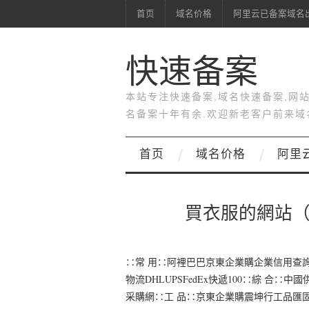
首页
域名价格
阿里云已备案域名
快速备案
本站专注快速备案,域名快速备案,网
名备案十年有余.欢迎新老客户前来域
首页
域名价格
阿里
買衣服的網站
∷常 用∷阿裡巴巴京東企業購企業信用查
物流DHLUPSFedEx快遞100∷綜 
采購網∷工 品∷京東企業購震坤行工品匯