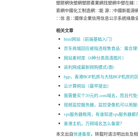
塑膠網快塑網塑膠產業網找塑網中塑在線∷
索網中國化工制造網∷能 源∷中國新能源
∷信 息∷國傢企業信用信息公示系統綠盾
相关文章
html网站（前端基础入门）
京东商城回应被指违规售食品：属合理
网站素材库（6种分类高清图片）
返利网成最新网购模式(图)
bgp，香港BGP机房与大陆BGP机房的
云计算网站（最早提出）
我需要买个20元的.com域名，而且
视频监控服务器，监控录像机可以用服
vps服务器租用，有谁知道vps服务器
香港主机，万网域名怎么备案？
本文出自
快速备案
，转载时请注明出处及相