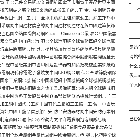
電 子∷元件交易網IC交易網維庫電子市場電子產品世界中國
獵芯網硬之城全球IC采購網華強電子網∷五 金∷中鋼網五金
華緊固件網∷工 具∷全球采購網土貓網電動工具網工邦邦中
材采購網中國建材信息總網中國建材網建材在線中國建築裝飾
國際站國際貿易網Made-in China.com∷儀 表∷中國儀器
器交易網中自網∷汽 配∷全球汽配網全球電動車網全球汽摩
网站
汽車供應商網∷模 具∷模具論壇模具資料網塑料模具網壓鑄
网站
∷全球紡織網中國紡機網中國服裝協會網中服網服裝機械產業
染在線中國紙業網中國印刷及設備器材網造紙機械產業網紙箱
什么
電網現代傢電電子發燒友中國LED網∷環 保∷全球節能環保
做c
國水工業網∷機 械∷中國機經網中國機械網全球機械網機械
个人
設備網中國機床網機電之傢工業設備網華北機床網全球機械網
論壇中國飲料工業協會中國食品監督網食品機械行業網∷加 工
加工網中國代加工網中國有色金屬加工工協∷工 藝∷中國玩
資訊中國工藝品信息網∷安 防∷安防器材網中國安防行業網
已备
制造商網∷通 信∷矽谷動力太平洋電腦網泡泡網威易網
學會制藥網國傢中醫藥管理局制藥機械行業網食品藥品化妝品法
加工網全球金屬網金屬信息網中國金屬網∷塑 膠∷化塑匯全球