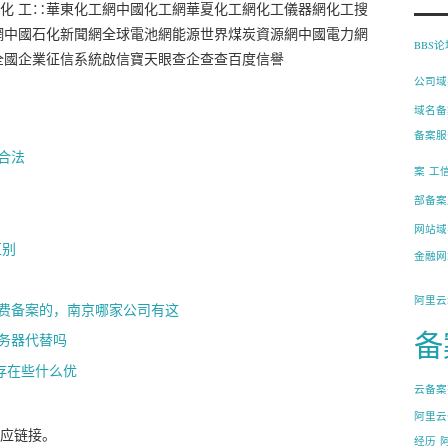
化 工∷華東化工網中國化工網華夏化工網化工儀器網化工搜
網中國石化新聞網全球電池網能源世界煤炭資源網中國電力網
BBS
全國企業征信系統啟信寶天眼查企查查百度信譽
公司域
域名备
备案服
合法
案
工
部备案
网站域
区别
金融网
阿里云
代免费备案的，南京哪家公司有这
备
务器代替吗
都存在些什么优
云备案
阿里云
应链接。
经历