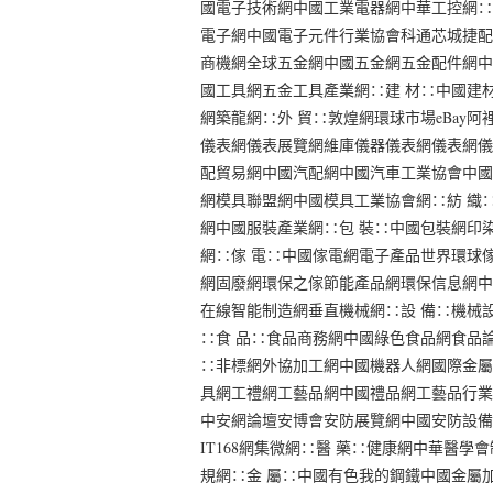
國電子技術網中國工業電器網中華工控網∷
電子網中國電子元件行業協會科通芯城捷配
商機網全球五金網中國五金網五金配件網中
國工具網五金工具產業網∷建 材∷中國建
網築龍網∷外 貿∷敦煌網環球市場eBay阿裡巴巴
儀表網儀表展覽網維庫儀器儀表網儀表網儀
配貿易網中國汽配網中國汽車工業協會中國
網模具聯盟網中國模具工業協會網∷紡 織
網中國服裝產業網∷包 裝∷中國包裝網印
網∷傢 電∷中國傢電網電子產品世界環球傢
網固廢網環保之傢節能產品網環保信息網中
在線智能制造網垂直機械網∷設 備∷機械
∷食 品∷食品商務網中國綠色食品網食品
∷非標網外協加工網中國機器人網國際金屬
具網工禮網工藝品網中國禮品網工藝品行業
中安網論壇安博會安防展覽網中國安防設備
IT168網集微網∷醫 藥∷健康網中華醫
規網∷金 屬∷中國有色我的鋼鐵中國金屬