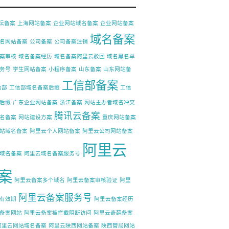
论坛备案
上海网站备案
企业网站域名备案
企业网站备案
域名备案
名网站备案
公司备案
公司备案注销
案审核
域名备案经历
域名备案阿里云驳回
域名黑名单
务号
学生网站备案
小程序备案
山东备案
山东网站备
工信部备案
信部
工信部域名备案后缀
工信
后缀
广东企业网站备案
浙江备案
网站主办者域名冲突
腾讯云备案
名备案
网站建设方案
重庆网站备案
站域名备案
阿里云个人网站备案
阿里云公司网站备案
阿里云
域名备案
阿里云域名备案服务号
案
阿里云备案多个域名
阿里云备案审核验证
阿里
阿里云备案服务号
有效期
阿里云备案经历
备案网站
阿里云备案被拦截阻断访问
阿里云奇葩备案
阿里云网站域名备案
阿里云陕西网站备案
陕西管局网站