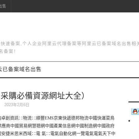
出售
站快速备案,个人企业阿里云代理备案等阿里云已备案域名出售相
名备案！
云已备案域名出售
（采購必備資源網址大全）
2023年2月6日
詢卓創資訊∷物流∷順豐EMS京東快遞德邦物流中鐵快運菜鳥
合∷中國供應商中國貿易網慧聰網中國產業信息網中國制造網中國政府
固安捷米思米西域∷電 氣∷電氣自動化網一覽電氣電氣天下中