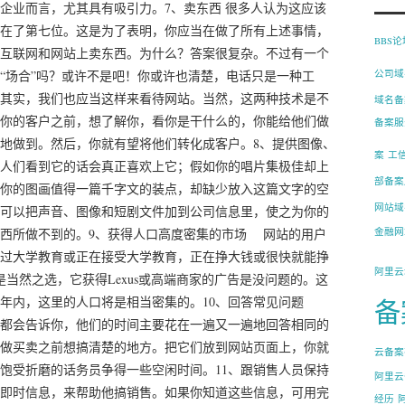
企业而言，尤其具有吸引力。7、卖东西 很多人认为这应该
在了第七位。这是为了表明，你应当在做了所有上述事情，
BBS
互联网和网站上卖东西。为什么？答案很复杂。不过有一个
“场合”吗？或许不是吧！你或许也清楚，电话只是一种工
公司域
其实，我们也应当这样来看待网站。当然，这两种技术是不
域名备
你的客户之前，想了解你，看你是干什么的，你能给他们做
备案服
地做到。然后，你就有望将他们转化成客户。8、提供图像、
案
工
人们看到它的话会真正喜欢上它；假如你的唱片集极佳却上
部备案
你的图画值得一篇千字文的装点，却缺少放入这篇文字的空
网站域
可以把声音、图像和短剧文件加到公司信息里，使之为你的
西所做不到的。9、获得人口高度密集的市场 网站的用户
金融网
过大学教育或正在接受大学教育，正在挣大钱或很快就能挣
阿里云
是当然之选，它获得Lexus或高端商家的广告是没问题的。这
几年内，这里的人口将是相当密集的。10、回答常见问题
备
都会告诉你，他们的时间主要花在一遍又一遍地回答相同的
做买卖之前想搞清楚的地方。把它们放到网站页面上，你就
云备案
饱受折磨的话务员争得一些空闲时间。11、跟销售人员保持
阿里云
即时信息，来帮助他搞销售。如果你知道这些信息，可用完
经历