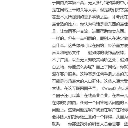
于国内资本额不高，无太多行销预算的中小
是在网站上干的头等大事，但是我们把它摆
甚至本文所提到的更多事情之后，才考虑在
最合适的比方：你认为电话是卖东西的最佳
具，让你同客户交流，进而帮助你卖东西。
一样的。但有一点相同的，即别人在决定做
点什么。这些你都可以在网站上经济而方便
声音和电影文件 假如你的装饰品很棒，
不了广播，以至无人知晓其动听之处；假如
白之地，你能怎么办呢？而上了网站，你就
潜在客户服务。这种事是任何手册之类的东
可能是市场最大的人口群体。这些人通常受
大钱。在这互联网圈子里，《Wired》杂志
个圈子还可以算上在线商业企业，在未来
在你的机构内，任何一个回答电话问题的人
问题上。这些问题是客户或潜在客户在跟你
会排除人们跟你做生意的一个障碍，从而为
联系 你那些跑外的销售人员会需要一些