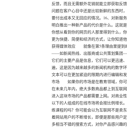
反馈，而且无需额外花销就能立即获取反馈。
问题在客户心目中还是比较新鲜的东西时，
要付出成本又无回应的情况。16、对新服
明白推出一种新产品的代价是什么。这就是
你想从看到你的网页的人那里得到什么，你
更为快捷、简便和经济的方式，让你知道他
获得媒体效应 就像在第5条理由里提到
――如新闻热线、出版商或公共策划集团―
它们的主要产品是信息，它们可以更迅速、
遍，这是因为越来越多的新闻机构的数字环
文本可以在更加紧迫的限期内进行编辑和发
市场 如果你的市场是在教育领域，你可
在未来几年内，绝大多数商品都上到互联网
进入这块市场的产品都需要上网。对商业性
以下的人组成的在线市场将会按比例增长。
练课程的吗？你可能会以为互联网不是卖东
着网站用户的不断增长，即便是那些用户定
多相当不错的搜索方式，对你产品感兴趣的