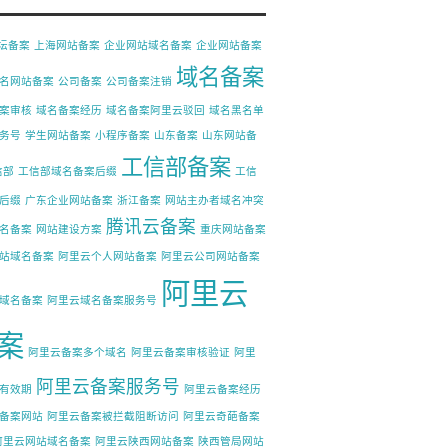
论坛备案
上海网站备案
企业网站域名备案
企业网站备案
域名备案
名网站备案
公司备案
公司备案注销
案审核
域名备案经历
域名备案阿里云驳回
域名黑名单
务号
学生网站备案
小程序备案
山东备案
山东网站备
工信部备案
信部
工信部域名备案后缀
工信
后缀
广东企业网站备案
浙江备案
网站主办者域名冲突
腾讯云备案
名备案
网站建设方案
重庆网站备案
站域名备案
阿里云个人网站备案
阿里云公司网站备案
阿里云
域名备案
阿里云域名备案服务号
案
阿里云备案多个域名
阿里云备案审核验证
阿里
阿里云备案服务号
有效期
阿里云备案经历
备案网站
阿里云备案被拦截阻断访问
阿里云奇葩备案
阿里云网站域名备案
阿里云陕西网站备案
陕西管局网站