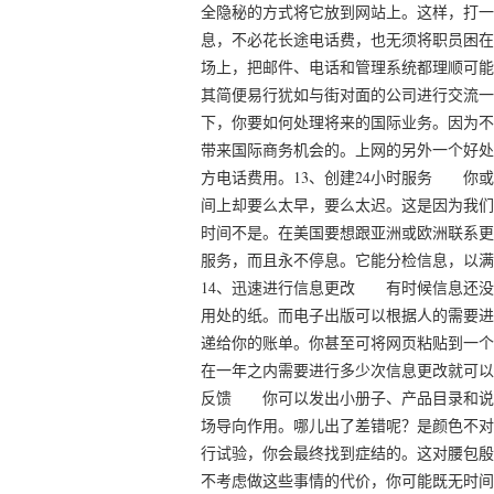
全隐秘的方式将它放到网站上。这样，打一
息，不必花长途电话费，也无须将职员困在
场上，把邮件、电话和管理系统都理顺可能
其简便易行犹如与街对面的公司进行交流一
下，你要如何处理将来的国际业务。因为不
带来国际商务机会的。上网的另外一个好处
方电话费用。13、创建24小时服务 你
间上却要么太早，要么太迟。这是因为我们
时间不是。在美国要想跟亚洲或欧洲联系更
服务，而且永不停息。它能分检信息，以满
14、迅速进行信息更改 有时候信息还没
用处的纸。而电子出版可以根据人的需要进
递给你的账单。你甚至可将网页粘贴到一个
在一年之内需要进行多少次信息更改就可以
反馈 你可以发出小册子、产品目录和说
场导向作用。哪儿出了差错呢？是颜色不对
行试验，你会最终找到症结的。这对腰包殷
不考虑做这些事情的代价，你可能既无时间