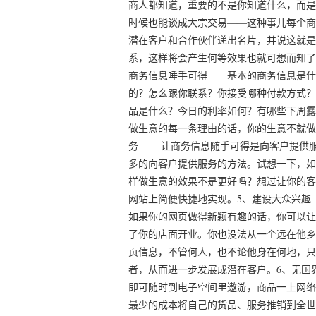
商人都知道，重要的不是你知道什么，而是
时候也能谈成大宗交易――这种事儿每个商
潜在客户和合作伙伴递出名片，并说这就是
系，这样将会产生何等效果也就可想而知了
商务信息唾手可得 基本的商务信息是什
的？怎么跟你联系？你接受哪种付款方式？
品是什么？今日的利率如何？有哪些下周露
做生意的每一条理由的话，你的生意不就做
务 让商务信息随手可得是向客户提供服
多的向客户提供服务的方法。试想一下，如
样做生意的效果不是更好吗？想过让你的客
网站上简便快捷地实现。5、建设大众兴
如果你的网页做得新颖有趣的话，你可以让
了你的店面开业。你也没法从一个远在他乡
页信息，不管何人，也不论他身在何地，只
者，从而进一步发展成潜在客户。6、无国
即可随时到电子空间里遨游，商品一上网络
最少的成本将自己的货品、服务推销到全世