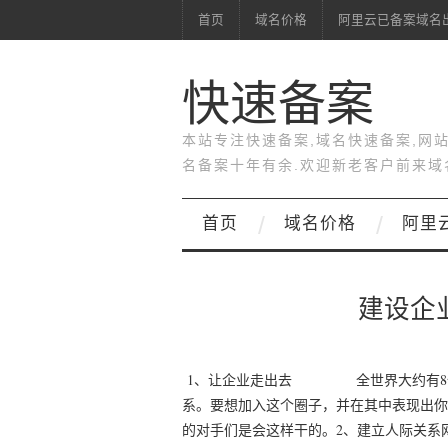
首页
域名价格
阿里云已备案域名
快速备案
本站专注快速备案,域名快速备案,网
名备案十年有余.欢迎新老客户前来域
首页
域名价格
阿里
建设企
1、让企业走出去 全世界大约有8亿
系。要想加入这个圈子，并在其中表现出你
的对手们是会这样干的。2、建立人际关系