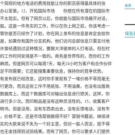
个简短的地方电话的费用就能让你的职员获得最具体的信
备案
办公室里。12、开拓国际市场 你想在所有潜在的国际市
不太现实。但有了网页以后，你就能与国际市场展开对话，
般。这是一件务实的工作，所以在你上网之前，你该考虑一
管你是否已经作了计划，你在网上发布的信息是肯定会给你
域名
是，如果你有国外分支机构，他们访问总部信息只需支付地
或许曾经遇到过这种情况，要跟大洋彼岸的人打电话，但在时
的工作时间安排是不一致的。商务是世界性的，而你的工作
麻烦。但是网页可以每周7天、每天24小时为客户和合作伙伴
足不同需要；它还能搜集重要信息，保持你的竞争优势。
有发布就已经改变，这时你手里就有了一堆价格不菲而毫无
行更改，而且这些工作不用纸张、不用油墨，也没有出版商
数据库上，而这个数据库可对输出信息进行把关，这样，你
进行多少次。而印刷品是没有这种灵活性的。15、收集客户
明书。但是没用，没有东西卖出去，没有反馈电话，没有市
，价格不宜，还是市场营销做得不好？营销书籍说，继续进
实的大款来说不失为一个好主意，但对一般人而言，就不得
也无金钱得到试验结果。而有了网页，你可以要求人们提供