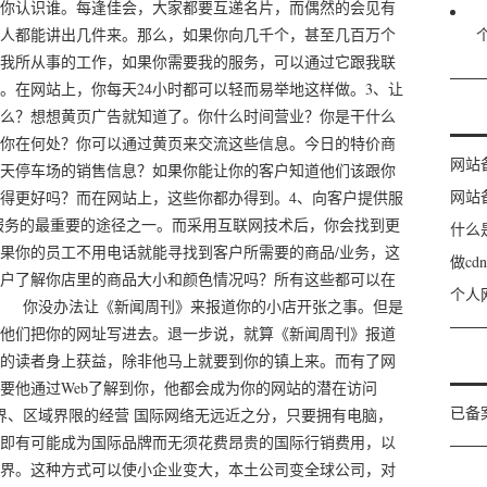
你认识谁。每逢佳会，大家都要互递名片，而偶然的会见有
人都能讲出几件来。那么，如果你向几千个，甚至几百万个
我所从事的工作，如果你需要我的服务，可以通过它跟我联
。在网站上，你每天24小时都可以轻而易举地这样做。3、让
么？想想黄页广告就知道了。你什么时间营业？你是干什么
你在何处？你可以通过黄页来交流这些信息。今日的特价商
网站
天停车场的销售信息？如果你能让你的客户知道他们该跟你
网站
得更好吗？而在网站上，这些你都办得到。4、向客户提供服
务的最重要的途径之一。而采用互联网技术后，你会找到更
什么
果你的员工不用电话就能寻找到客户所需要的商品/业务，这
做c
户了解你店里的商品大小和颜色情况吗？所有这些都可以在
个人
趣 你没办法让《新闻周刊》来报道你的小店开张之事。但是
他们把你的网址写进去。退一步说，就算《新闻周刊》报道
的读者身上获益，除非他马上就要到你的镇上来。而有了网
要他通过Web了解到你，他都会成为你的网站的潜在访问
已备
界、区域界限的经营 国际网络无远近之分，只要拥有电脑，
即有可能成为国际品牌而无须花费昂贵的国际行销费用，以
界。这种方式可以使小企业变大，本土公司变全球公司，对