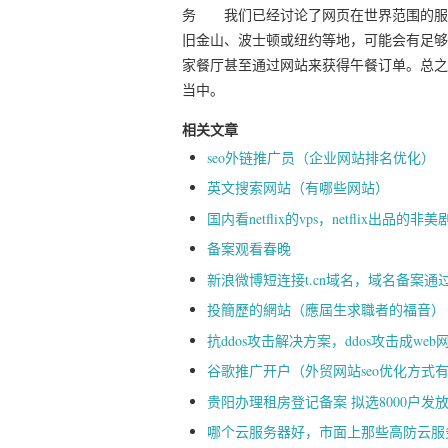
务 我们已经讨论了网页在世界范围的服
旧金山、波士顿或纽约等地，可能会有足够
家餐厅甚至通过网站来获得午餐订单。总之
当中。
相关文章
seo外链推广员（企业网站排名优化）
英文搜索网站（有哪些网站）
国内看netflix的vps，netflix出品的非
备案观看春晚
新浪微博短连接t.cn域名，域名备案通
投簡歷的網站（應屆生求職者的福音）
抗ddos攻击解决方案，ddos攻击成w
谷歌推广开户（外贸网站seo优化方式
贵阳办理租房登记备案 拟选8000户发
哪个云服务器好，市面上那些高防云服