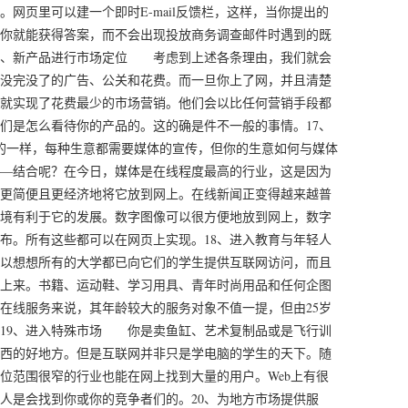
网页里可以建一个即时E-mail反馈栏，这样，当你提出的
你就能获得答案，而不会出现投放商务调查邮件时遇到的既
务、新产品进行市场定位 考虑到上述各条理由，我们就会
没完没了的广告、公关和花费。而一旦你上了网，并且清楚
就实现了花费最少的市场营销。他们会以比任何营销手段都
们是怎么看待你的产品的。这的确是件不一般的事情。17、
的一样，每种生意都需要媒体的宣传，但你的生意如何与媒体
―结合呢？在今日，媒体是在线程度最高的行业，这是因为
更简便且更经济地将它放到网上。在线新闻正变得越来越普
境有利于它的发展。数字图像可以很方便地放到网上，数字
布。所有这些都可以在网页上实现。18、进入教育与年轻人
以想想所有的大学都已向它们的学生提供互联网访问，而且
上来。书籍、运动鞋、学习用具、青年时尚用品和任何企图
在线服务来说，其年龄较大的服务对象不值一提，但由25岁
19、进入特殊市场 你是卖鱼缸、艺术复制品或是飞行训
西的好地方。但是互联网并非只是学电脑的学生的天下。随
位范围很窄的行业也能在网上找到大量的用户。Web上有很
人是会找到你或你的竞争者们的。20、为地方市场提供服