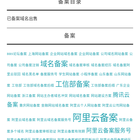
备案目录
已备案域名出售
备案
BBS论坛备案
上海网站备案
企业网站域名备案
企业网站备案
公司域名网站备案
公
域名备案
司备案
公司备案注销
域名备案审核
域名备案经历
域名备案阿
里云驳回
域名黑名单
备案服务号
学生网站备案
小程序备案
山东备案
山东网站备
工信部备案
案
工信部
工信部域名备案后缀
工信部备案后缀
广东企业
腾讯云
网站备案
浙江备案
网站主办者域名冲突
网站域名备案
网站建设方案
备案
重庆网站备案
金融网站域名备案
阿里云个人网站备案
阿里云公司网站备
阿里云备案
案
阿里云域名备案
阿里云域名备案服务号
阿里云备
阿里云备案服务号
案多个域名
阿里云备案审核验证
阿里云备案有效期
阿里云备案经历
阿里云备案网站
阿里云备案被拦截阻断访问
阿里云奇葩备案经历