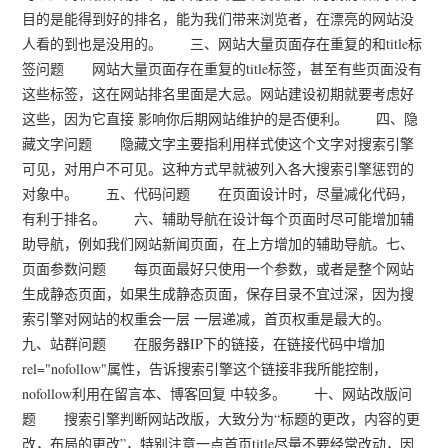
目的是能得到好的排名，能为我们带来浏览者，在漂亮的网站没
人看的到也是没用的。 三、网站大量页面存在重复的和title标
签问题 网站大量页面存在重复的title标签，甚至有些页面没有
这些标签，这在网站排名里面是大忌。网站建设初期就要考虑好
这些，因为它直接 影响你后期网站维护的是否便利。 四、隐
藏文字问题 隐藏文字主要指利用样式使这个文字对搜索引擎
可见，对用户不可见。这种方式早就被列入各大搜索引擎惩罚的
对象中。 五、代码问题 在页面设计时，尽量减化代码，
有利于排名。 六、辅助导航在设计每个页面时尽可能增加辅
助导航，例如我们网站新闻页面，在上方增加的辅助导航。七、
页面参数问题 每页面最好只使用一个参数，或者是整个网站
生成静态页面，如果生成静态页面，保存目录不宜过深，因为搜
索引擎对网站的权重会一层 一层递减，首页权重是最大的。
九、站群问题 在服务器IP下的链接，在链接代码中增加
rel="nofollow"属性，告诉搜索引擎这个链接非我所能控制，
nofollow利用在留言本、博客回复 中较多。 十、网站改版问
题 搜索引擎判断网站改版，大致分为“标题的更改，内容的更
改，布局的更改”，特别注意一点首页title尽量不要经常改动，因