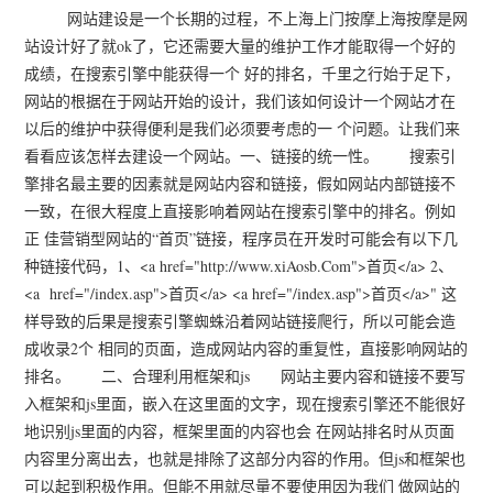
网站建设是一个长期的过程，不上海上门按摩上海按摩是网
站设计好了就ok了，它还需要大量的维护工作才能取得一个好的
成绩，在搜索引擎中能获得一个 好的排名，千里之行始于足下，
网站的根据在于网站开始的设计，我们该如何设计一个网站才在
以后的维护中获得便利是我们必须要考虑的一 个问题。让我们来
看看应该怎样去建设一个网站。一、链接的统一性。 搜索引
擎排名最主要的因素就是网站内容和链接，假如网站内部链接不
一致，在很大程度上直接影响着网站在搜索引擎中的排名。例如
正 佳营销型网站的“首页”链接，程序员在开发时可能会有以下几
种链接代码，1、<a href="http://www.xiAosb.Com">首页</a> 2、
<a href="/index.asp">首页</a> <a href="/index.asp">首页</a>" 这
样导致的后果是搜索引擎蜘蛛沿着网站链接爬行，所以可能会造
成收录2个 相同的页面，造成网站内容的重复性，直接影响网站的
排名。 二、合理利用框架和js 网站主要内容和链接不要写
入框架和js里面，嵌入在这里面的文字，现在搜索引擎还不能很好
地识别js里面的内容，框架里面的内容也会 在网站排名时从页面
内容里分离出去，也就是排除了这部分内容的作用。但js和框架也
可以起到积极作用。但能不用就尽量不要使用因为我们 做网站的