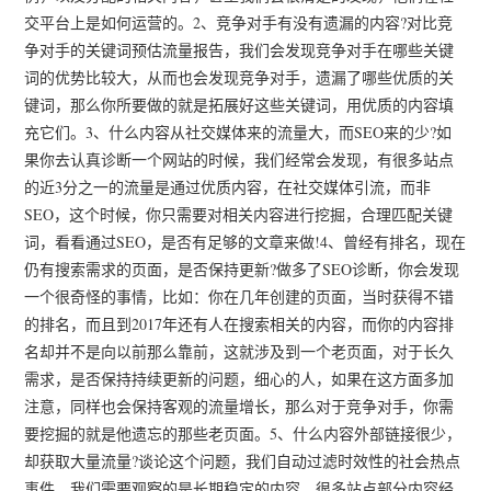
交平台上是如何运营的。2、竞争对手有没有遗漏的内容?对比竞
争对手的关键词预估流量报告，我们会发现竞争对手在哪些关键
词的优势比较大，从而也会发现竞争对手，遗漏了哪些优质的关
键词，那么你所要做的就是拓展好这些关键词，用优质的内容填
充它们。3、什么内容从社交媒体来的流量大，而SEO来的少?如
果你去认真诊断一个网站的时候，我们经常会发现，有很多站点
的近3分之一的流量是通过优质内容，在社交媒体引流，而非
SEO，这个时候，你只需要对相关内容进行挖掘，合理匹配关键
词，看看通过SEO，是否有足够的文章来做!4、曾经有排名，现在
仍有搜索需求的页面，是否保持更新?做多了SEO诊断，你会发现
一个很奇怪的事情，比如：你在几年创建的页面，当时获得不错
的排名，而且到2017年还有人在搜索相关的内容，而你的内容排
名却并不是向以前那么靠前，这就涉及到一个老页面，对于长久
需求，是否保持持续更新的问题，细心的人，如果在这方面多加
注意，同样也会保持客观的流量增长，那么对于竞争对手，你需
要挖掘的就是他遗忘的那些老页面。5、什么内容外部链接很少，
却获取大量流量?谈论这个问题，我们自动过滤时效性的社会热点
事件，我们需要观察的是长期稳定的内容，很多站点部分内容经