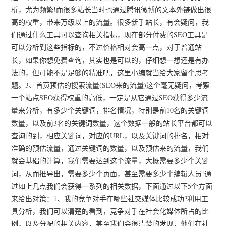
析，尤为频繁!而很多站长当时也通过腾讯微博的文本外链做出很
高的权重，带来万级以上的流量。很多新手站长，有会疑问，我
们通过什么工具可以查询相关指标，现在部分付费的SEO工具是
可以分析到这些指标的，不过价格相对会高一点，对于普通站
长，如果你想免费查询，其实也是可以的，仔细想一想还是有办
法的，但可能不是足够的精准吧，这里小编就当给大家留个思考
题。3、首页预估的搜索流量(SEO来的流量)这个毫无疑问，考察
一个站点SEO获得权重的高低，一定是从它通过SEO获得多少流
量来分析，有多少个关键词，排名情况，特别是前10名的关键词
数量，以及前3名的关键词数量，这个数据一般的站长平台都可以
查询的到，相应关键词，对应的URL，以及关键词的排名，相对
准确的预估流量，通过关键词的数量，以及预估来的流量，我们
就会基础的计算，我们需要达到这个流量，大概需要多少个关键
词，从而推导出，需要多少个页面，甚至需要多少个编辑人员!通
过如上几点我们会获得一系列的相关数据，下面通过以下5个方面
来给出对策：1、我的竞争对手在哪些社交媒体比较成功?利用工
具分析，我们可以清楚的看到，竞争对手在社会化媒体所占的比
例，以及分配的相关内容，甚至我们会很清楚的发现，他们在社