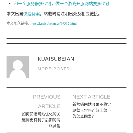
租一个服务器多少钱，做一个游戏开服网站要多少钱
本文出自
快速备案
，转载时请注明出处及相应链接。
本文永久链接:
https://kuaisubeian.cc/49312.html
KUAISUBEIAN
MORE POSTS
PREVIOUS
NEXT ARTICLE
Post navigation
新营销网站收录不稳定
ARTICLE
现象正常吗？忽上忽下
如何筛选网站优化的关
的怎么回事？
键词更有利于后期的网
络营销