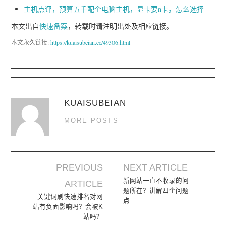
主机点评，预算五千配个电脑主机，显卡要n卡，怎么选择
本文出自
快速备案
，转载时请注明出处及相应链接。
本文永久链接:
https://kuaisubeian.cc/49306.html
KUAISUBEIAN
MORE POSTS
PREVIOUS
NEXT ARTICLE
Post navigation
新网站一直不收录的问
ARTICLE
题所在？讲解四个问题
关键词刷快速排名对网
点
站有负面影响吗？会被K
站吗？