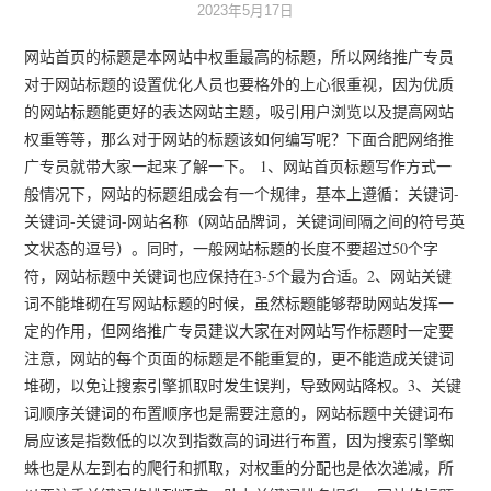
2023年5月17日
网站首页的标题是本网站中权重最高的标题，所以网络推广专员
对于网站标题的设置优化人员也要格外的上心很重视，因为优质
的网站标题能更好的表达网站主题，吸引用户浏览以及提高网站
权重等等，那么对于网站的标题该如何编写呢？下面合肥网络推
广专员就带大家一起来了解一下。 1、网站首页标题写作方式一
般情况下，网站的标题组成会有一个规律，基本上遵循：关键词-
关键词-关键词-网站名称（网站品牌词，关键词间隔之间的符号英
文状态的逗号）。同时，一般网站标题的长度不要超过50个字
符，网站标题中关键词也应保持在3-5个最为合适。2、网站关键
词不能堆砌在写网站标题的时候，虽然标题能够帮助网站发挥一
定的作用，但网络推广专员建议大家在对网站写作标题时一定要
注意，网站的每个页面的标题是不能重复的，更不能造成关键词
堆砌，以免让搜索引擎抓取时发生误判，导致网站降权。3、关键
词顺序关键词的布置顺序也是需要注意的，网站标题中关键词布
局应该是指数低的以次到指数高的词进行布置，因为搜索引擎蜘
蛛也是从左到右的爬行和抓取，对权重的分配也是依次递减，所