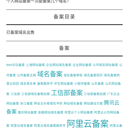
个人网站备案一次能备案几个域名？
备案目录
已备案域名出售
备案
BBS论坛备案
上海网站备案
企业网站域名备案
企业网站备案
公司域名网站备案
公
域名备案
司备案
公司备案注销
域名备案审核
域名备案经历
域名备案阿
里云驳回
域名黑名单
备案服务号
学生网站备案
小程序备案
山东备案
山东网站备
工信部备案
案
工信部
工信部域名备案后缀
工信部备案后缀
广东企业
腾讯云
网站备案
浙江备案
网站主办者域名冲突
网站域名备案
网站建设方案
备案
重庆网站备案
金融网站域名备案
阿里云个人网站备案
阿里云公司网站备
阿里云备案
案
阿里云域名备案
阿里云域名备案服务号
阿里云备