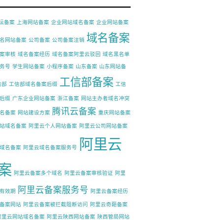
论坛备案
上海网站备案
企业网站域名备案
企业网站备案
域名备案
名网站备案
公司备案
公司备案注销
案审核
域名备案经历
域名备案阿里云驳回
域名黑名单
务号
学生网站备案
小程序备案
山东备案
山东网站备
工信部备案
信部
工信部域名备案后缀
工信
后缀
广东企业网站备案
浙江备案
网站主办者域名冲突
腾讯云备案
名备案
网站建设方案
重庆网站备案
站域名备案
阿里云个人网站备案
阿里云公司网站备案
阿里云
域名备案
阿里云域名备案服务号
案
阿里云备案多个域名
阿里云备案审核验证
阿里
阿里云备案服务号
有效期
阿里云备案经历
备案网站
阿里云备案被拦截阻断访问
阿里云奇葩备案
阿里云网站域名备案
阿里云陕西网站备案
陕西管局网站