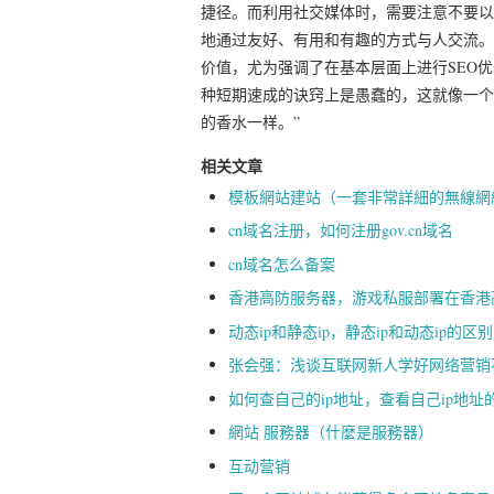
捷径。而利用社交媒体时，需要注意不要以
地通过友好、有用和有趣的方式与人交流。
价值，尤为强调了在基本层面上进行SEO
种短期速成的诀窍上是愚蠢的，这就像一个
的香水一样。”
相关文章
模板網站建站（一套非常詳細的無線網
cn域名注册，如何注册gov.cn域名
cn域名怎么备案
香港高防服务器，游戏私服部署在香港
动态ip和静态ip，静态ip和动态ip的区
张会强：浅谈互联网新人学好网络营销
如何查自己的ip地址，查看自己ip地址
網站 服務器（什麼是服務器）
互动营销