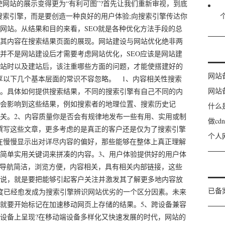
使网站的展示变得更为“有利可图”?首先让我们重新审视，到底
骗搜索引擎，而是要创造一种良好的用户体验;向搜索引擎传达你
网站。从结果和目的来看，SEO就是各种优化方法手段的总
其内容在搜索结果页面的展现。网站建设与网站优化绝非两
并不是网站建设后才需要考虑网站优化，SEO应该是网站建
站时以及建站后，该注重哪些方面的问题，才能使搭建好的
网站
享以下几个基本层面的常识不容忽略。 1、内容相关性搜索
网站
。具体如何提供搜索结果，不同的搜索引擎有自己不同的内
会影响到这些结果，例如搜索者的地理位置、搜索历史记
什么
关。2、内容质量你是否会有规律地发布一些有用、实用或制
做c
撰写这些文章，更多考虑的是真正的客户还是仅为了搜索引擎
个人
在慢慢显示出对详尽内容的偏好，那些能够在整体上真正理解
简单实用关键词来拼凑的内容。3、用户体验提供好的用户体
。导航简洁，浏览方便，内容相关，具有相关内部链接，这些
说，就是要把能够引起客户关注并激发其了解更多地内容放
已备
度已经愈发成为搜索引擎辨识网站优劣的一个区分因素。未来
就要开始标记在加速移动网页上存储的结果。5、跨设备兼容
设备上呈现?在移动端设备多样化又快速发展的时代，网站的