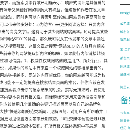
要求，而搜索引擎谷歌已明确表示：响应式设计是其偏爱的
具有清晰又简便好用的导航大有裨益，但编辑和作者在发文章
BBS
量流动，同时也可以向搜索引擎传递出网站具有更高可信度
可以带来很多好处：a)为访客带来更多阅读选择：只要内容
公司域
击的高亮文字)。这有助于减少网站的跳离率。b)可提高某些
域名备
得“网站SEO”的排名，那么我可以从其他发布的文章中通过
备案服
告诉搜索引擎，这篇文章对搜索“网站SEO”的人群具有相关
案
工
那些前来你的网站提取新内容的蜘蛛，如果爬行内部链接越频
部备案
性和可信度。7、权威性权威网站值的是用户、所处行业、其
网站域
说，如果你的网站中有来自一个权威网站的链接是宝贵的，
网站链接越多，网站的内容越优质，你的网站越可能成为权
金融网
描述可能不一定能提高在搜索结果页面的排名，但你应该在发
阿里云
加搜索者点击你的搜索结果的机会。撰写元描述时，要使用
字内容本身具有相关性。而标题标签是用来告诉搜索引擎和
备
。你应该使用几个准确的关键词描述页面以及自己的品牌名
一大抄”快速添加的范类新闻，见解深刻、对用户有所帮助并且
云备案
据更可见位置方面带来长期效益。10社交媒体营销通过非技
阿里云
式就是通过社交媒体营销。在所有相关媒体渠道中布局是一条
经历