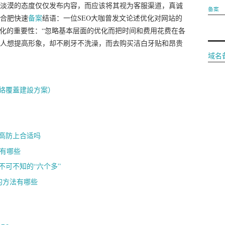
淡漠的态度仅仅发布内容，而应该将其视为客服渠道，真诚
备案
合肥快速
备案
结语：一位SEO大咖曾发文论述优化对网站的
优化的重要性：“忽略基本层面的优化而把时间和费用花费在各
人想提高形象，却不刷牙不洗澡，而去购买洁白牙贴和昂贵
域名
絡覆蓋建設方案）
高防上合适吗
别有哪些
不可不知的“六个多”
的方法有哪些