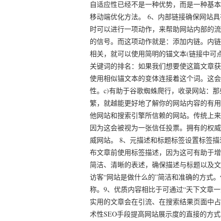
自适应性已经不是一种优势，而是一种基本
移动端优化方法。 6、内部链接确保网站
时可以进行一项动作，来帮助网站内部的流
的信号。而这项动作就是：添加内链。内链
相关，就可以使用简明的锚文本(链接中可点
关键词的排名：如果我们想要使这篇文章获
使用相似锚文本的变体连接着这个词。这会
性。c)有助于谷歌蜘蛛爬行，收录网站：
繁，就越能更好地了解你的网站内容的有用
他网站和搜索引擎所信赖的网站。传统上来
因为这会被视为一张信任投票。拥有的权威
威网站。 8、元描述和标题标签设置标签
布文章前使用标签描述，因为这可有助于增
简洁、清晰的表述，确保描述与标题以及文
访客“网站是做什么的”简洁和准确的方式
称。9、优质内容相比于可通过“天下文章
实用的文章会在引流、在搜索结果页面中占
术性SEO手段提高网站展示度的直接的方