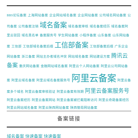
BBS论坛备案
上海网站备案
企业网站域名备案
企业网站备案
公司域名网站备案
公
域名备案
司备案
公司备案注销
域名备案审核
域名备案经历
域名备案阿
里云驳回
域名黑名单
备案服务号
学生网站备案
小程序备案
山东备案
山东网站备
工信部备案
案
工信部
工信部域名备案后缀
工信部备案后缀
广东企业
腾讯云
网站备案
浙江备案
网站主办者域名冲突
网站域名备案
网站建设方案
备案
重庆网站备案
金融网站域名备案
阿里云个人网站备案
阿里云公司网站备
阿里云备案
案
阿里云域名备案
阿里云域名备案服务号
阿里云备
阿里云备案服务号
案多个域名
阿里云备案审核验证
阿里云备案有效期
阿里云备案经历
阿里云备案网站
阿里云备案被拦截阻断访问
阿里云奇葩备案经历
阿里云网站域名备案
阿里云陕西网站备案
陕西管局网站备案
备案链接
域名备案
快速备案
快速备案