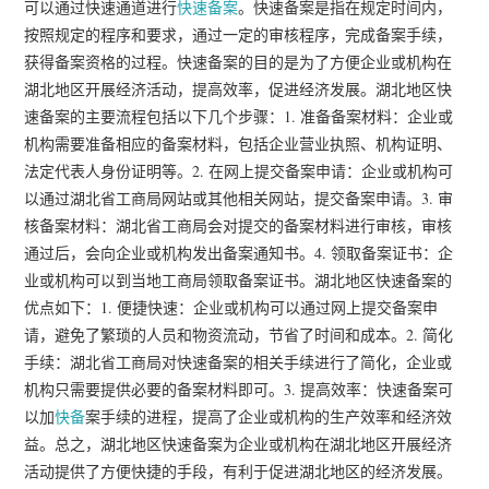
可以通过快速通道进行
快速备案
。快速备案是指在规定时间内，
按照规定的程序和要求，通过一定的审核程序，完成备案手续，
获得备案资格的过程。快速备案的目的是为了方便企业或机构在
湖北地区开展经济活动，提高效率，促进经济发展。湖北地区快
速备案的主要流程包括以下几个步骤：1. 准备备案材料：企业或
机构需要准备相应的备案材料，包括企业营业执照、机构证明、
法定代表人身份证明等。2. 在网上提交备案申请：企业或机构可
以通过湖北省工商局网站或其他相关网站，提交备案申请。3. 审
核备案材料：湖北省工商局会对提交的备案材料进行审核，审核
通过后，会向企业或机构发出备案通知书。4. 领取备案证书：企
业或机构可以到当地工商局领取备案证书。湖北地区快速备案的
优点如下：1. 便捷快速：企业或机构可以通过网上提交备案申
请，避免了繁琐的人员和物资流动，节省了时间和成本。2. 简化
手续：湖北省工商局对快速备案的相关手续进行了简化，企业或
机构只需要提供必要的备案材料即可。3. 提高效率：快速备案可
以加
快备
案手续的进程，提高了企业或机构的生产效率和经济效
益。总之，湖北地区快速备案为企业或机构在湖北地区开展经济
活动提供了方便快捷的手段，有利于促进湖北地区的经济发展。