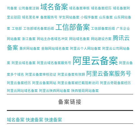
域名备案
司备案
公司备案注销
域名备案审核
域名备案经历
域名备案阿
里云驳回
域名黑名单
备案服务号
学生网站备案
小程序备案
山东备案
山东网站备
工信部备案
案
工信部
工信部域名备案后缀
工信部备案后缀
广东企业
腾讯云
网站备案
浙江备案
网站主办者域名冲突
网站域名备案
网站建设方案
备案
重庆网站备案
金融网站域名备案
阿里云个人网站备案
阿里云公司网站备
阿里云备案
案
阿里云域名备案
阿里云域名备案服务号
阿里云备
阿里云备案服务号
案多个域名
阿里云备案审核验证
阿里云备案有效期
阿里云备案经历
阿里云备案网站
阿里云备案被拦截阻断访问
阿里云奇葩备案经历
阿里云网站域名备案
阿里云陕西网站备案
陕西管局网站备案
备案链接
域名备案
快速备案
快速备案