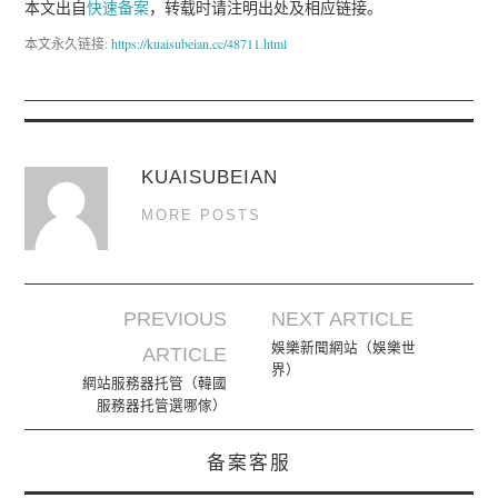
本文出自
快速备案
，转载时请注明出处及相应链接。
本文永久链接:
https://kuaisubeian.cc/48711.html
KUAISUBEIAN
MORE POSTS
PREVIOUS
NEXT ARTICLE
Post navigation
娛樂新聞網站（娛樂世
ARTICLE
界）
網站服務器托管（韓國
服務器托管選哪傢）
备案客服