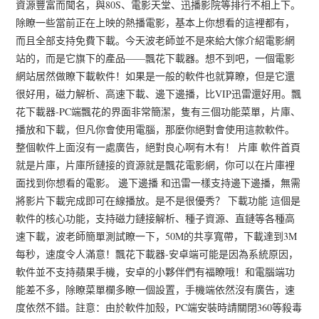
資源豐富而聞名，與80S、電影天堂、迅播影院等排行不相上下。
除瞭一些當前正在上映的熱播電影，基本上你想看的這裡都有，
而且全部支持免費下載。今天波老師並不是來給大傢介紹電影網
站的，而是它旗下的產品——飄花下載器。想不到吧，一個電影
網站居然做瞭下載軟件！如果是一般的軟件也就算瞭，但是它還
很好用，磁力解析、高速下載、邊下邊播，比VIP迅雷還好用。飄
花下載器-PC端飄花的界面非常簡潔，隻有三個功能菜單，片庫、
播放和下載，但凡你會使用電腦，那麼你絕對會使用這款軟件。
整個軟件上面沒有一處廣告，絕對良心啊有木有！ 片庫 軟件首頁
就是片庫，片庫所鏈接的資源就是飄花電影網，你可以在片庫裡
面找到你想看的電影。 邊下邊播 和迅雷一樣支持邊下邊播，無需
將影片下載完成即可在線播放。是不是很優秀？ 下載功能 這個是
軟件的核心功能，支持磁力鏈接解析、種子資源、直鏈等各種高
速下載，波老師簡單測試瞭一下，50M的共享寬帶，下載達到3M
每秒，速度令人滿意！飄花下載器-安卓端可能是因為系統原因，
軟件並不支持蘋果手機，安卓的小夥伴們有福瞭哦！和電腦端功
能差不多，除瞭菜單欄多瞭一個設置，手機端依然沒有廣告，速
度依然不錯。註意：由於軟件加殼，PC端安裝時請關閉360等殺毒