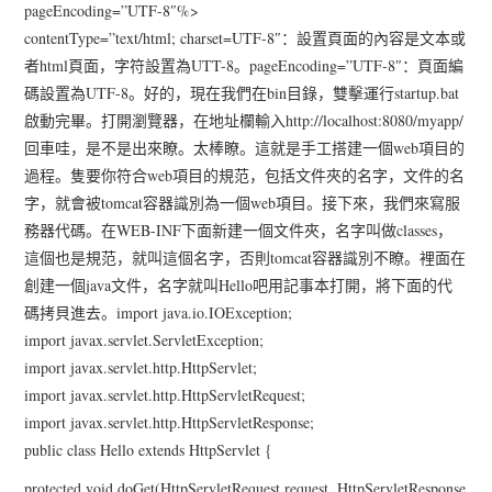
pageEncoding=”UTF-8″%>
contentType=”text/html; charset=UTF-8″：設置頁面的內容是文本或
者html頁面，字符設置為UTT-8。pageEncoding=”UTF-8″：頁面編
碼設置為UTF-8。好的，現在我們在bin目錄，雙擊運行startup.bat
啟動完畢。打開瀏覽器，在地址欄輸入http://localhost:8080/myapp/
回車哇，是不是出來瞭。太棒瞭。這就是手工搭建一個web項目的
過程。隻要你符合web項目的規范，包括文件夾的名字，文件的名
字，就會被tomcat容器識別為一個web項目。接下來，我們來寫服
務器代碼。在WEB-INF下面新建一個文件夾，名字叫做classes，
這個也是規范，就叫這個名字，否則tomcat容器識別不瞭。裡面在
創建一個java文件，名字就叫Hello吧用記事本打開，將下面的代
碼拷貝進去。import java.io.IOException;
import javax.servlet.ServletException;
import javax.servlet.http.HttpServlet;
import javax.servlet.http.HttpServletRequest;
import javax.servlet.http.HttpServletResponse;
public class Hello extends HttpServlet {
protected void doGet(HttpServletRequest request, HttpServletResponse