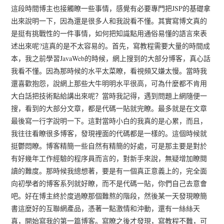
這段時間博主也接觸瞭一些事情，感覺有必要專門把JSP的基礎拿
出來說明一下，因為還是很多人和我說看不懂。其實寫博文真的
是挺有挑戰性的一件事情，如何把知識點用通俗易懂的語言來表
述出來呢?這真的是不太容易的。首先，寫教程需要大量的時間成
本，我之前學習JavaWeb的時候，網上搜到的大部分博客，真心話
我看不懂。因為那時候的水平太菜瞭，看視頻又嫌太慢。當時我
還喜歡抱怨，說網上那些大牛明明水平很高，可為什麼都不肯用
大白話把技術點給講出來呢？當時我記得，遇到問題上網隨便一
搜，看到的大部分文章，都是代碼一貼就完瞭。最多就是在文章
最後寫一行字說明一下。這對當時小白的我真的是心累，而且，
我往往看瞭很多博客，發現裡面的代碼都是一樣的。這個時候就
挺鬱悶瞭。博客精簡一些自然有精簡的好處，可是那主要是對於
有好幾年工作經驗的程序員而言的，對新手來說，無疑增加瞭閱
讀的難度。那時候我總想著，要是有一個真正意義上的，完全面
向初學者的博客系列就好瞭，而不是代碼一貼，你們自己去意會
吧。好在博主終於度過瞭那個難熬的階段，然後某一天發現瞭簡
書這麼好的互聯網產品，憑著一點激情和沖動，還有一絲絲天
真，開始寫我的第一篇博客。寫瞭之後才發現，寫教程不難，可