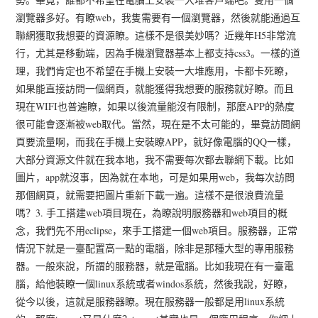
瀏覽器多好。有瞭web，我隻需要有一個瀏覽器，然後就能通過互
聯網獲取我想要的資源瞭。這樣不是很美妙嗎？近幾年H5非常流
行，尤其是移動端，因為手機瀏覽器基本上都支持css3。一樣的道
理，我們肯定也不希望在手機上安裝一大堆應用，卡都卡死瞭，
如果能直接訪問一個網頁，就能獲得我想要的服務就好瞭。而且
現在WIFI也普遍瞭，如果以後流量能沒有限制，那麼APP的熱度
很可能會逐漸被web取代。當然，現在是不太可能的，畢竟訪問網
頁要流量啊，而我在手機上安裝瞭APP，就好像電腦的QQ一樣，
大部分資源文件就在我本地，我不需要每次都去聯網下載。比如
圖片，app就沒事，因為就在本地，可是如果用web，我每次訪問
那個網頁，就需要把圖片重新下載一遍。這樣不是很浪費流量
嗎？3. 手工搭建web項目現在，為瞭說明服務器和web項目的概
念，我們先不用eclipse，來手工搭建一個web項目。服務器，正常
情況下就是一臺配置高一點的電腦，除非是那種大型的專用服務
器。一般來說，所謂的服務器，就是電腦。比如我現在有一臺電
腦，給他裝瞭一個linux系統或者windos系統，然後我說，好瞭，
從今以後，這就是服務器瞭。現在服務器一般都是用linux系統