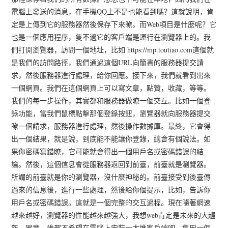
電腦上發送的消息，在手機QQ上不是也能看到嗎？這就說明，肯
定是上傳到它的服務器然後保存下來瞭。而Web項目是什麼呢？它
也是一個應用程序，隻不過它的客戶端是運行在瀏覽器上的。我
們打開瀏覽器，訪問一個地址，比如 https://mp.toutiao.com這個就
是我們的訪問路徑，我們通過這個URL向簡書的服務器提交請
求，然後服務器進行處理，給你回應。接下來，我們就看到出來
一個網頁。我們在這個網頁上可以寫文章，點贊，收藏，等等。
我們的每一步操作，其實都和服務器做瞭一個交互。比如一個登
錄功能，當我們鼠標點擊那個登錄按鈕，瀏覽器就向服務器提交
瞭一個請求，服務器進行處理，然後操作數據庫。最終，它會得
出一個結果，就是說，到底能不能讓你登錄，總會有個說法。如
果你密碼寫錯瞭，它可能就會得出一個用戶名或密碼錯誤的結
論。然後，這個信息會從服務器返回到前臺，前臺就是瀏覽器。
所謂的前臺就是你的瀏覽器，沒什麼神秘的。前臺接受到後臺傳
過來的信息後，進行一些處理，然後給你個提示，比如，告訴你
用戶名或密碼錯誤。這就是一個完整的交互過程。現在隨著網速
越來越好，瀏覽器的性能越來越強大，我想web肯定是未來的大趨
勢。畢竟，誰都不希望在電腦上安裝一大堆客戶端吧。隻用一個