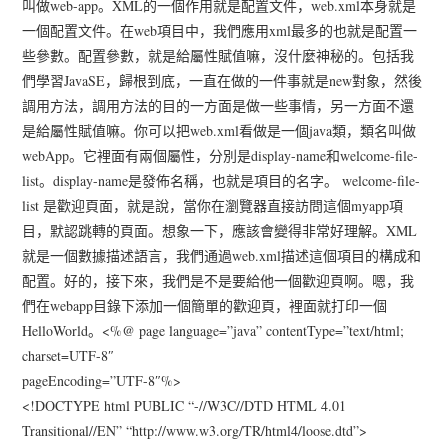
叫做web-app。XML的一個作用就是配置文件，web.xml本身就是
一個配置文件。在web項目中，我們應用xml最多的也就是配置一
些參數。配置參數，就是給屬性賦值嘛，沒什麼神秘的。包括我
們學習JavaSE，歸根到底，一直在做的一件事就是new對象，然後
調用方法，調用方法的目的一方面是做一些事情，另一方面不還
是給屬性賦值嘛。你可以把web.xml看做是一個java類，類名叫做
webApp。它裡面有兩個屬性，分別是display-name和welcome-file-
list。display-name是發佈名稱，也就是項目的名字。 welcome-file-
list 是歡迎頁面，就是說，當你在瀏覽器直接訪問這個myapp項
目，默認跳轉的頁面。想象一下，應該會變得非常好理解。XML
就是一個數據描述語言，我們通過web.xml描述這個項目的構成和
配置。好的，接下來，我們是不是要給他一個歡迎頁啊。嗯，我
們在webapp目錄下添加一個簡單的歡迎頁，裡面就打印一個
HelloWorld。<%@ page language=”java” contentType=”text/html;
charset=UTF-8″
pageEncoding=”UTF-8″%>
<!DOCTYPE html PUBLIC “-//W3C//DTD HTML 4.01
Transitional//EN” “http://www.w3.org/TR/html4/loose.dtd”>