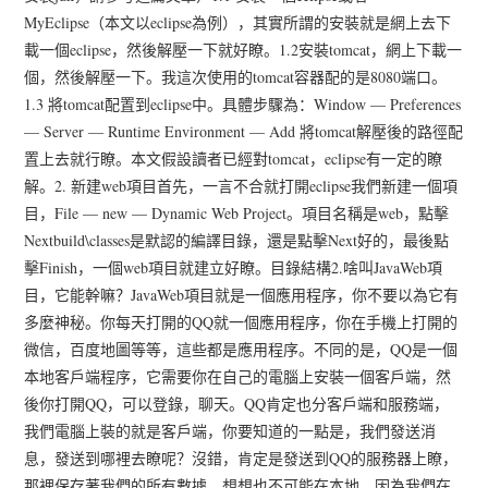
MyEclipse（本文以eclipse為例），其實所謂的安裝就是網上去下
載一個eclipse，然後解壓一下就好瞭。1.2安裝tomcat，網上下載一
個，然後解壓一下。我這次使用的tomcat容器配的是8080端口。
1.3 將tomcat配置到eclipse中。具體步驟為：Window — Preferences
— Server — Runtime Environment — Add 將tomcat解壓後的路徑配
置上去就行瞭。本文假設讀者已經對tomcat，eclipse有一定的瞭
解。2. 新建web項目首先，一言不合就打開eclipse我們新建一個項
目，File — new — Dynamic Web Project。項目名稱是web，點擊
Nextbuild\classes是默認的編譯目錄，還是點擊Next好的，最後點
擊Finish，一個web項目就建立好瞭。目錄結構2.啥叫JavaWeb項
目，它能幹嘛？JavaWeb項目就是一個應用程序，你不要以為它有
多麼神秘。你每天打開的QQ就一個應用程序，你在手機上打開的
微信，百度地圖等等，這些都是應用程序。不同的是，QQ是一個
本地客戶端程序，它需要你在自己的電腦上安裝一個客戶端，然
後你打開QQ，可以登錄，聊天。QQ肯定也分客戶端和服務端，
我們電腦上裝的就是客戶端，你要知道的一點是，我們發送消
息，發送到哪裡去瞭呢？沒錯，肯定是發送到QQ的服務器上瞭，
那裡保存著我們的所有數據。想想也不可能在本地，因為我們在