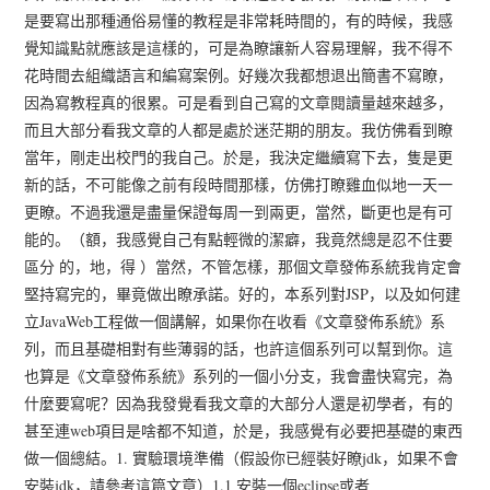
是要寫出那種通俗易懂的教程是非常耗時間的，有的時候，我感
覺知識點就應該是這樣的，可是為瞭讓新人容易理解，我不得不
花時間去組織語言和編寫案例。好幾次我都想退出簡書不寫瞭，
因為寫教程真的很累。可是看到自己寫的文章閱讀量越來越多，
而且大部分看我文章的人都是處於迷茫期的朋友。我仿佛看到瞭
當年，剛走出校門的我自己。於是，我決定繼續寫下去，隻是更
新的話，不可能像之前有段時間那樣，仿佛打瞭雞血似地一天一
更瞭。不過我還是盡量保證每周一到兩更，當然，斷更也是有可
能的。（額，我感覺自己有點輕微的潔癖，我竟然總是忍不住要
區分 的，地，得 ）當然，不管怎樣，那個文章發佈系統我肯定會
堅持寫完的，畢竟做出瞭承諾。好的，本系列對JSP，以及如何建
立JavaWeb工程做一個講解，如果你在收看《文章發佈系統》系
列，而且基礎相對有些薄弱的話，也許這個系列可以幫到你。這
也算是《文章發佈系統》系列的一個小分支，我會盡快寫完，為
什麼要寫呢？因為我發覺看我文章的大部分人還是初學者，有的
甚至連web項目是啥都不知道，於是，我感覺有必要把基礎的東西
做一個總結。1. 實驗環境準備（假設你已經裝好瞭jdk，如果不會
安裝jdk，請參考這篇文章）1.1 安裝一個eclipse或者