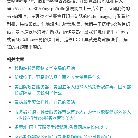
雙擊startup.bat，啟動tomcat容器然後，在瀏覽器的地址欄輸入
http://localhost:8080/myapp/hello發現網頁上一片空白，回顧我們的
servlet程序，按理說控制臺會打印一句話的Paste_Image.png看看控
制臺：果然如此。你應該也已經發現瞭，我們手工搭建web項目的
話，是不是很麻煩呀？所以，這也是為什麼我們現在都用eclipse，
或者MyEclipse來開發項目瞭。這些IDE工具就是為瞭解決手工編
譯的麻煩而出現的。
相关文章
移动端将是网络文学变局的开始
仿牌空间，亚马逊选品方面的五大禁忌是什么
美国防攻击服务器，美国五角大楼37人感染新冠病毒，国防部
长被隔离，这说明了什么
建站新手要怎样推广自己的网站
服务器导购，抖音服务器带宽有多大，为什么能够供那么多人
同时刷(抖音app服务器带宽多大)
备案难-国内互联网手续繁琐,备案网站站长何以应
网站制作哪家公司好（专业制作网站的公司哪家好）