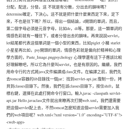
分配，配送，分發。這 不就是有分散，分出去的韻味嗎？
determine確定，下決心。這不就是把什麼什麼東西定下來，定下
來，不也是往下嗎？所以，得出一個結論，d開頭的單詞，而且，
第二個字母必須是元音字母，比如de，di等。那麼，這一類單詞的
情感色彩就有一種往下，或者分發出去的韻味。再來說說servlet，
let結尾都代表這個單詞是一個小型的東西，比如piglet 小豬 starlet
小星星再比如，psy開頭的單詞，情感色彩就是偏向於精神和心理
學方面的，Paste_Image.pngpsychology 心理學還有這下子應該比較
好理解瞭吧，所以它為什麼叫servlet，也是有原因的。繼續，我們
用命令行的方式將java文件編譯成class文件。在編譯之前，我們先
去tomcat容器的lib目錄找一個jar：找到servlet-api.jar,復制一份，拷
貝到classes目錄下。然後，我們在該classes目錄下，按住shift，鼠
標右鍵，選擇在此處打開命令行窗口。輸入javac -classpath servlet-
api.jar Hello.javaclass文件就出來瞭再次打開web.xml，我們還需要
把這個servlet配上去，不然tomcat怎麼知道這個servlet需要加入我
們的web項目呢？web.xml<?xml version=”1.0″ encoding=”UTF-8″?>
<web-app>