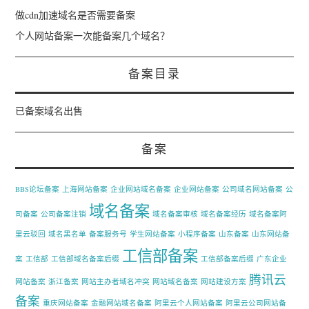
做cdn加速域名是否需要备案
个人网站备案一次能备案几个域名？
备案目录
已备案域名出售
备案
BBS论坛备案
上海网站备案
企业网站域名备案
企业网站备案
公司域名网站备案
公
域名备案
司备案
公司备案注销
域名备案审核
域名备案经历
域名备案阿
里云驳回
域名黑名单
备案服务号
学生网站备案
小程序备案
山东备案
山东网站备
工信部备案
案
工信部
工信部域名备案后缀
工信部备案后缀
广东企业
腾讯云
网站备案
浙江备案
网站主办者域名冲突
网站域名备案
网站建设方案
备案
重庆网站备案
金融网站域名备案
阿里云个人网站备案
阿里云公司网站备