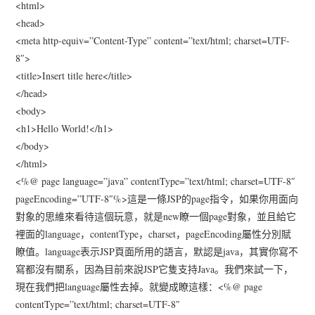
<html>
<head>
<meta http-equiv=”Content-Type” content=”text/html; charset=UTF-
8″>
<title>Insert title here</title>
</head>
<body>
<h1>Hello World!</h1>
</body>
</html>
<%@ page language=”java” contentType=”text/html; charset=UTF-8″
pageEncoding=”UTF-8″%>這是一條JSP的page指令，如果你用面向
對象的思維來看待這個玩意，就是new瞭一個page對象，並且給它
裡面的language，contentType，charset，pageEncoding屬性分別賦
瞭值。language表示JSP頁面所用的語言，默認是java，其實你寫不
寫都沒有關系，因為目前來說JSP它隻支持Java。我們來試一下，
現在我們把language屬性去掉。就變成瞭這樣：<%@ page
contentType=”text/html; charset=UTF-8″