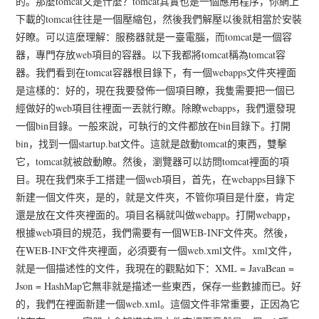
的。那麼tomcat又是什麼？tomcat其實也是一個應用程序，你網上
下載的tomcat往往是一個壓縮包，然後我們解壓以後就相當於安裝
好瞭。可以這麼理解：服務器就是一臺電腦，而tomcat是一個容
器，專門存放web項目的容器。以下我都將tomcat稱為tomcat容
器。我們看到在tomcat容器根目錄下，有一個webapps文件夾裡面
是這樣的：好的，現在我要發佈一個項目瞭，我隻需要把一個已
經做好的web項目往裡面一丟就行瞭。除瞭webapps，我們還發現
一個bin目錄。一般來說，可執行的文件都放在bin目錄下。打開
bin，找到一個startup.bat文件。這就是啟動tomcat的東西，雙擊
它，tomcat就被啟動瞭。然後，瀏覽器可以訪問tomcat裡面的項
目。現在我們來手工搭建一個web項目，首先，在webapps目錄下
新建一個文件夾，是的，就是文件夾，不管你項目是什麼，肯定
還是放在文件夾裡面的。項目名稱就叫做webapp。打開webapp，
根據web項目的規范，我們需要有一個WEB-INF文件夾。然後，
在WEB-INF文件夾裡面，必須要有一個web.xml文件。xml文件，
就是一個描述性的文件，我現在的觀點如下：XML = JavaBean =
Json = HashMap它無非就是描述一些東西，保存一些數據而已。好
的，我們在裡面新建一個web.xml。這個文件非常重要，正因為它