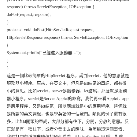
response) throws ServletException, IOException {
doPost(request,response);
}
protected void doPost(HttpServletRequest request,
HttpServletResponse response) throws ServletException, IOException
{
System.out.println(“已經進入服務器…”);
}
}
這是一個比較簡單的HttpServlet 程序，說到servlet，他的意思就是
服務器小程序。原來，在英文中，但凡是let結尾的單詞，都有微
小的意思。比如servlet，server是服務器，let結尾，那麼就是服務
器小程序。servlet是Server Applet的縮寫，我們再來看Applet，app
是應用程序，又是let結尾，所以應該就是小的應用程序。這個就
是所謂的英文詞根，也是學英語的一個竅門。類似的例子還有很
多，比如d開頭的單詞，大部分都有往下，分開，分散的意思。反
正就是有一種往下，或者分發出去的韻味。為瞭驗證這個事情，
我們打開有道詞典隨便找幾個看看。**distribution ** 哦，對的，