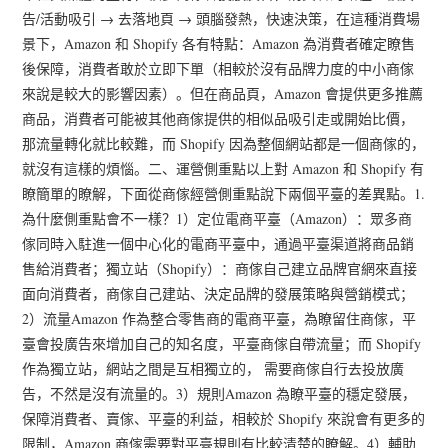
告/活動吸引 → 去落地頁 → 頭腦發熱，快速決策，在這種消費場
景下，Amazon 和 Shopify 各有特點：Amazon 為消費者確定瞭售
後保障，消費者敢於立即下單（相較於沒有品牌力度的中小商傢
來說是較大的影響因素）。但在商品頁，Amazon 會提供更多推薦
商品，消費者可能被其他商傢提供的相似品吸引走或開始比價，
那流量轉化就比較難，而 Shopify 因為整個網站都是一個商傢的，
就沒有這樣的煩惱。二、運營側重點以上對 Amazon 和 Shopify 有
瞭簡單的瞭解，下面從商傢經營側重點說下兩個平臺的差異點。1.
為什麼側重點會不一樣？1）定位電商平臺（Amazon）：眾多商
傢同時入駐進一個中心化的電商平臺中，通過平臺渠道將商品銷
售給消費者；獨立站（Shopify）：商傢自己建立品牌官網來直接
面向消費者，商傢自己建站、決定品牌的發展策略與營銷模式；
2）流量Amazon 作為整合零售商的電商平臺，為瞭留住商傢，平
臺會投廣告來增加自己的知名度，平臺商傢自帶流量；而 Shopify
作為獨立站，網站之間是互相獨立的， 需要商傢自行去投放廣
告，不然是沒有流量的。3）規則Amazon 為瞭平臺的穩定發展，
保障消費者、賣傢、平臺的利益，相較於 Shopify 來說會有更多的
限制，Amazon 商傢需要對平臺規則有比較清楚的瞭解。4）輔助