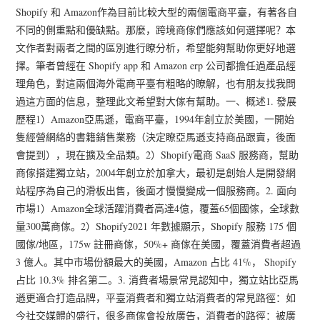
Shopify 和 Amazon作為目前比較大型的兩個電商平臺，有著各自
不同的側重點和優缺點。那麼，跨境商傢們應該如何選擇呢？本
文作者對兩者之間的區別進行瞭分析，希望能夠幫助你更好地選
擇。筆者曾經在 Shopify app 和 Amazon erp 公司都擔任過產品經
理角色，對這兩個海外電商平臺有粗略的瞭解，也有朋友找我問
過這方面的信息，整理此文希望對大傢有幫助。一、概述1. 發展
歷程1）Amazon亞馬遜，電商平臺，1994年創立於美國，一開始
隻經營網絡的書籍銷售業務（決定瞭亞馬遜支持商品跟賣，後面
會提到），現在擴及全品類。2）Shopify電商 SaaS 服務商，幫助
商傢搭建獨立站，2004年創立於加拿大，最初是創始人是開發網
站程序為自己的滑板出售，後面才慢慢變成一個服務商。2. 面向
市場1）Amazon全球活躍消費者高達4億，覆蓋65個國傢，全球數
量300萬商傢。2）Shopify2021 年數據顯示，Shopify 服務 175 個
國傢/地區，175w 註冊商傢，50%+ 商傢在美國，覆蓋消費者超過
3 億人。其中市場份額最大的美國，Amazon 占比 41%， Shopify
占比 10.3% 排名第二。3. 消費者場景常見認知中，獨立站比亞馬
遜更適合打造品牌，平臺消費者和獨立站消費者的常見路徑：如
今社交媒體的盛行，很多商傢會投放廣告，消費者的路徑：被廣