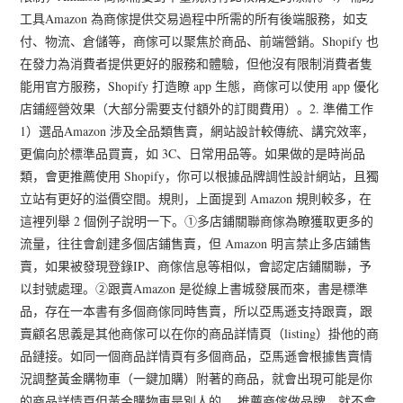
工具Amazon 為商傢提供交易過程中所需的所有後端服務，如支
付、物流、倉儲等，商傢可以聚焦於商品、前端營銷。Shopify 也
在發力為消費者提供更好的服務和體驗，但他沒有限制消費者隻
能用官方服務，Shopify 打造瞭 app 生態，商傢可以使用 app 優化
店鋪經營效果（大部分需要支付額外的訂閱費用）。2. 準備工作
1）選品Amazon 涉及全品類售賣，網站設計較傳統、講究效率，
更偏向於標準品買賣，如 3C、日常用品等。如果做的是時尚品
類，會更推薦使用 Shopify，你可以根據品牌調性設計網站，且獨
立站有更好的溢價空間。規則，上面提到 Amazon 規則較多，在
這裡列舉 2 個例子說明一下。①多店鋪關聯商傢為瞭獲取更多的
流量，往往會創建多個店鋪售賣，但 Amazon 明言禁止多店鋪售
賣，如果被發現登錄IP、商傢信息等相似，會認定店鋪關聯，予
以封號處理。②跟賣Amazon 是從線上書城發展而來，書是標準
品，存在一本書有多個商傢同時售賣，所以亞馬遜支持跟賣，跟
賣顧名思義是其他商傢可以在你的商品詳情頁（listing）掛他的商
品鏈接。如同一個商品詳情頁有多個商品，亞馬遜會根據售賣情
況調整黃金購物車（一鍵加購）附著的商品，就會出現可能是你
的商品詳情頁但黃金購物車是別人的， 推薦商傢做品牌，就不會