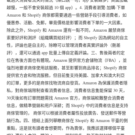
越慢，一般不會安裝超過 10 個 app）。4. 消費者瀏覽-加購-下單
Amazon 和 Shopify 商傢都需要通過一些營銷手段引導消費者，如
優惠券、活動、免郵，畢竟價格是影響消費者下單的一大因素。
除此之外，Shopify 和 Amazon 還有一點不同，Amazon 嚴禁商傢
索要好評和測評（組織購買給好評）；而 Shopify 因為網站的自主
性，評論也是自主的，除瞭可以管理消費者真實評論外（刪差
評），還可以通過 app 批量上傳自定義評論。三、售後兩者的定
位在售後方面也有體現。Amazon 提供官方倉儲物流（FBA），並
強烈地要求商傢使用該服務，甚至影響到商品排名；Shopify 商傢
提供官方倉和物流服務，但目前隻支持美國、加拿大和澳大利亞
的訂單，更多的是商傢找物流商自發貨。Amazon 為保護消費者隱
私，對商傢端限制查看消費者信息，消費者信息隻能保留 30 天，
30天後如有訂單問題需找 Amazon 官方，商傢端較難整合消費者
信息，做精準營銷和用戶深耕；而 Shopify 中的消費者信息是支持
商傢管理的， 商傢可以根據消費者屬性投放廣告、發送郵件等營
銷行為。四、總結上面列舉瞭商傢在 Shopify 和 Amazon 平臺的側
重點，這是就有讀者會想要問，作為賣傢，我應該選擇哪個平臺