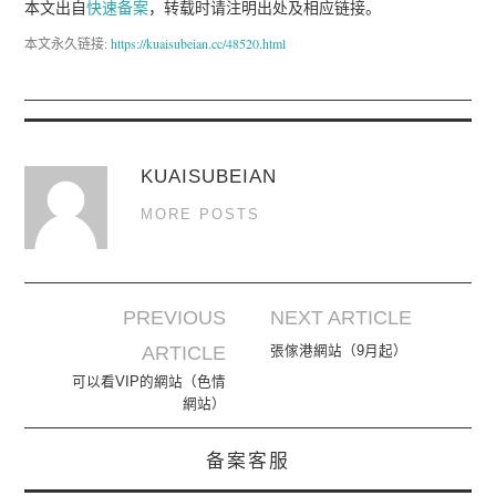
本文出自
快速备案
，转载时请注明出处及相应链接。
本文永久链接:
https://kuaisubeian.cc/48520.html
KUAISUBEIAN
MORE POSTS
PREVIOUS
NEXT ARTICLE
Post navigation
ARTICLE
張傢港網站（9月起）
可以看VIP的網站（色情
網站）
备案客服