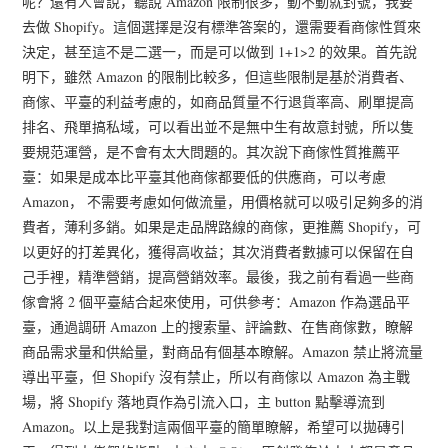
呢？還有人會說，聽說 Amazon 限制很多，動不動就封號，我要
去做 Shopify。這個選擇是沒有標準答案的，還需要看商傢性質來
決定，甚至這不是二選一，而是可以做到 1+1>2 的效果。首先說
明下，雖然 Amazon 的限制比較多，但這些限制是基於消費者、
商傢、平臺的利益考慮的，如商品質量不行退貨率高、刷單提高
排名、飛單搞私域，可以看出並不是無中生有故意封號，所以隻
要規范運營，是不會有太大問題的。其次說下商傢性質推薦平
臺：如果是成本比平臺其他商傢都要低的供應商，可以考慮
Amazon， 不需要考慮如何做流量，用價格就可以吸引足夠多的消
費者，薄利多銷。如果是走品牌路線的商傢，更推薦 Shopify，可
以更好的打差異化，獲得高收益；其次消費者數據可以保留在自
己手裡，精準營銷，提高營銷效率。最後，我之前有看過一些商
傢會將 2 個平臺結合起來使用，可供參考：Amazon 作為選品平
臺，通過調研 Amazon 上的搜索量、評論數、在售商傢數，瞭解
商品需求量和供給量，對商品有個基本瞭解。Amazon 禁止將流量
導出平臺，但 Shopify 沒有禁止，所以有商傢以 Amazon 為主戰
場，將 Shopify 落地頁作為引流入口，主 button 點擊導流到
Amazon。以上是我對這兩個平臺的簡單瞭解，希望可以拋磚引