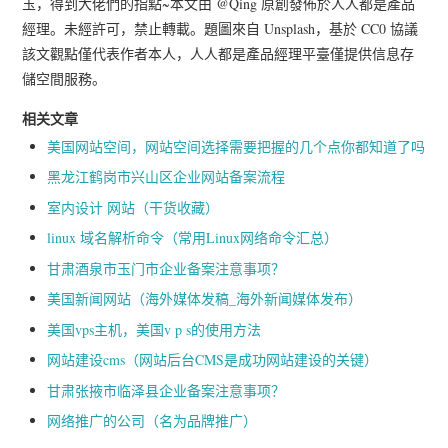
玉，得到大佬們的指點~本文由 @Qing 原創發佈於人人都是產品
經理。未經許可，禁止轉載。題圖來自 Unsplash，基於 CC0 協議
該文觀點僅代表作者本人，人人都是產品經理平臺僅提供信息存
儲空間服務。
相关文章
美国网站空间，网站空间选择需要把握的几个点你都知道了吗
黑龙江鹤岗市兴山区企业网站备案流程
室内设计 网站（干货收藏）
linux 域名解析命令（常用Linux网络命令汇总）
甘肃酒泉市玉门市企业备案注意事项？
美国新闻网站（海外媒体发稿_海外新闻媒体发布）
美国vps主机，美国v p s的使用方法
网站建设cms（网站后台CMS是成功网站建设的关键）
甘肃张掖市临泽县企业备案注意事项？
网络推广的公司（名为品牌推广）