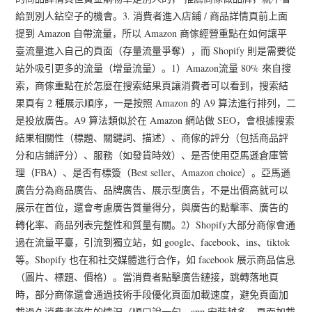
給到別人鉆空子的機會。3. 消費者進入店鋪 / 商品詳情頁前上面
提到 Amazon 自帶流量，所以 Amazon 商傢經營重點在如何讓平
臺流量進入自己的頁面（存量流量爭奪），而 Shopify 則是需要從
站外吸引更多的流量（增量流量）。1）Amazon流量 80% 來自搜
索，商傢重點在於怎麼在搜索結果頁讓消費者可以看到，搜索結
果頁有 2 種展示順序，一是按照 Amazon 的 A9 算法進行排列，二
是投放廣告。A9 算法類似於在 Amazon 網站做 SEO，會根據搜索
結果相關性（標題、關鍵詞、描述）、商傢的評分（包括商品評
分和店鋪評分）、服務（如發貨時效）、是否使用亞馬遜倉庫管
理（FBA）、是否有標簽（Best seller、Amazon choice）。亞馬遜
廣告分為商品廣告、品牌廣告、展示型廣告，不是出價高就可以
展示在首位，還會考慮廣告質量得分，與廣告的點擊率、廣告的
轉化率、商品列表完整性和質量有關。2）Shopify大部分商傢會通
過在流量平臺，引流到獨立站，如 google、facebook、ins、tiktok
等。Shopify 也在和社交媒體進行合作，如 facebook 展示商品信息
（圖片、標題、價格）。當消費者點擊廣告鏈接，跳轉落地頁
時，部分商傢還會通過技術手段優化頁面加載速度，避免頁面加
載過久消費者流失的情況（順口說一句，app 安裝越多，頁面加載