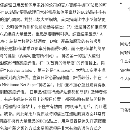
0傢處理日用品和傢用電器的公司的官方智能手機EC站點的可
“ EC站點”要點處理日常必需品和傢用電器的EC站點往往有
的進行訪問。對於此類大型網站，首頁指南比中小型網站更
1）及時發佈折扣和促銷活動等信息;（2）通過排名和推薦來
方式組織大量產品。重點是要順利引導。調查結果匯總* A
C軸：站點內移動的舒適度，D軸：產品和服務的有效吸引
网站
*總分是將5個軸乘以斜率分佈而得出的，而不是5個軸的簡單
网站
調查時的鏈接（內容可能有所不同）。 排名第一的是“大型相
什么
用性都進行瞭高度評價。在“ B.首頁的清晰度”的評價軸上，與
做c
kuten Ichiba”，第三的是“ Amazon”。大型EC商場中處
受到高度評價。盡管日常必需品總體上評價較低，但在“ F.
个人
Nishitomo Net Super”排名第1，用戶並不擔心並且購買得很
瞭高度評​價。 日用品/傢電行業網站趨勢和問題1.及時發佈
，有許多網站在首頁上的醒目位置上都張貼瞭有關時間銷售
用電器的EC網站上，不僅會有訪問目標明確的用戶，而且還
已备
。我會。向此類用戶提供及時的信息在鼓勵購買方面非常有
的興趣在擁有大量產品的EC站點上，用戶很容易迷失在選擇產
名和推薦之類的方式來呈現選項是非常有效的通信方式之