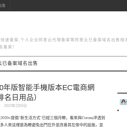
出售
站快速备案,个人企业阿里云代理备案等阿里云已备案域名出售相
名备案！
云已备案域名出售
20年版智能手機版本EC電商網
排名日用品）
2023年2月6日
020>提倡“新生活方式”已經三個月瞭，看來與Corona滲透到
多人來這裡是為瞭避免出門在外並改善其在傢中的設施，並