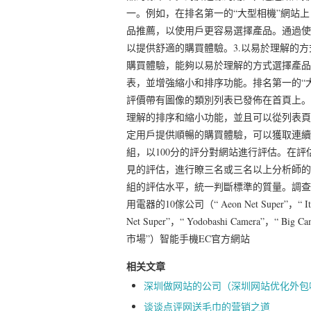
一。例如，在排名第一的“大型相機”網站
品推薦，以使用戶更容易選擇產品。通過使
以提供舒適的購買體驗。3.以易於理解的
購買體驗，能夠以易於理解的方式選擇產品
表，並增強縮小和排序功能。排名第一的“
評價帶有圖像的類別列表已發佈在首頁上。排名第二的
理解的排序和縮小功能，並且可以從列表頁
定用戶提供順暢的購買體驗，可以獲取連續
組，以100分的評分對網站進行評估。在評
見的評估，進行瞭三名或三名以上分析師的
組的評估水平，統一判斷標準的質量。調查期
用電器的10傢公司（“ Aeon Net Super”，“ Ito Yok
Net Super”，“ Yodobashi Camera”，“ Big 
市場”）智能手機EC官方網站
相关文章
深圳做网站的公司（深圳网站优化外包
谈谈点评网送毛巾的营销之道