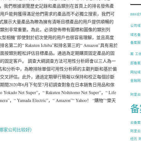
上，我們根據瀏覽歷史記錄和產品類別在首頁上的排名發佈產
用戶能夠獲得滿足他們需求的產品而不必獨立搜索，我們可
BBS
方式展示大量產品為瞭為擁有清晰目標產品的用戶提供順暢的
公司域
類別非常重要。為此，必須發佈帶有圖標和圖像的類別列
域名备
大型相機”即使對於初次使用的用戶也很容易理解，並且高度
备案服
“ Rakuten Ichiba”和排名第三的“ Amazon”具有易於
面按類別輕松評估目標產品。通過為定期購買固定產品的固
案
工
的固定客戶。 調查大綱調查方法可用性分析師會以三人為一
部备案
估和分析中，為瞭排除單個可用​​性分析師的主觀判斷和基於偏
网站域
交叉評估。此外，通過定期舉行簡報以保持和校正每個診斷
金融网
間2020年6月下旬至7月初調查對象在日本銷售日用品和傢
ado Net Super”，“ Rakuten Nishitomo Net Super”，“ Life
阿里云
Camera”，“ Yamada Electric”，“ Amazon”“ Yahoo！ “購物”“樂天
备
云备案
哪家公司比较好）
阿里云
经历