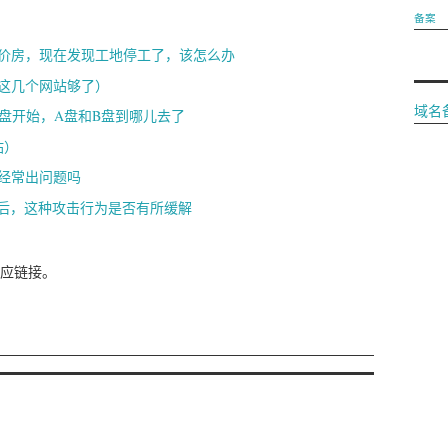
备案
价房，现在发现工地停工了，该怎么办
这几个网站够了）
域名
盘从C盘开始，A盘和B盘到哪儿去了
站）
经常出问题吗
网站后，这种攻击行为是否有所缓解
应链接。