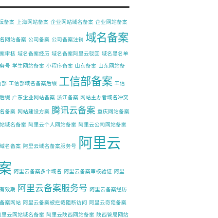
论坛备案
上海网站备案
企业网站域名备案
企业网站备案
域名备案
名网站备案
公司备案
公司备案注销
案审核
域名备案经历
域名备案阿里云驳回
域名黑名单
务号
学生网站备案
小程序备案
山东备案
山东网站备
工信部备案
信部
工信部域名备案后缀
工信
后缀
广东企业网站备案
浙江备案
网站主办者域名冲突
腾讯云备案
名备案
网站建设方案
重庆网站备案
站域名备案
阿里云个人网站备案
阿里云公司网站备案
阿里云
域名备案
阿里云域名备案服务号
案
阿里云备案多个域名
阿里云备案审核验证
阿里
阿里云备案服务号
有效期
阿里云备案经历
备案网站
阿里云备案被拦截阻断访问
阿里云奇葩备案
阿里云网站域名备案
阿里云陕西网站备案
陕西管局网站