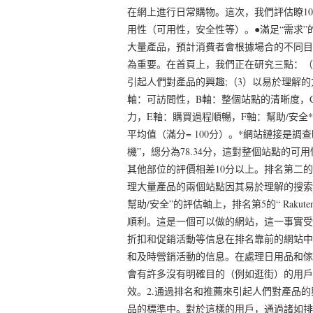
在網上進行日常購物。這次，我們評估瞭1
用性（可用性，安全性等）。●滿足“需求”的
大量產品，預計消費者會根據場合的不同目
為重要。在首頁上，我們正在研究三點：（
引起人們對產品的興趣;（3）以易於理解的
軸：可訪問性，B軸：整個站點的清晰度，
力，E軸：購買過程順暢，F軸：幫助/安全
平均值（滿分= 100分）。*網站鏈接是
機”，總分為78.34分，這對整個站點的可
其他部位的評價相差10分以上。排名第二的是“ Ra
理大量產品的兩個站點因其易於理解的搜索而
幫助/安全”的評估軸上，排名第5的“ Rakuten 
順利。這是一個可以做的網站，這一事實受到
折扣和促銷活動等信息在排名靠前的網站中
和及時營銷活動的信息。在處理日用品和傢
會有許多沒有明確目的（例如逛街）的用戶
效。2.通過排名和推薦來引起人們對產品
品的標準中。對於這樣的用戶，通過諸如排