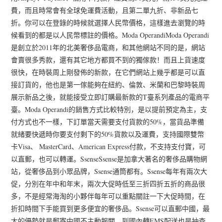
費，而且時常會有全球免運費活動，且第二單九折、非新品七
折。你可以在登錄的時候就選擇人民幣價格，這樣進去瀏覽的時
候看到的都是以人民幣標註的價格。Moda OperandiModa Operandi
是創立於2011年的北美奢侈品電商，和其他網站不同的是，網站
會賣很多秀款，還有其它地方都買不到的獨傢款！而且上貨速度
很快，在時裝周上剛發佈的新款，在它們網站上幾乎都是可以直
接訂貨的，他也是第一傢能夠在紐約、倫敦、米蘭和巴黎時裝周
展示新品之後，就能接受立即訂購最新款的T臺系列產品的電商平
臺。Moda Operandi的銷售方式比較特別，是以提前預定為主，支
付方式也不一樣，下訂單當天需要支付貨款的50%，當貨品準備
就緒要快遞時你要支付剩下的50%貨款以及運費，支持國際雙幣
卡Visa、 MasterCard、American Express付款，不支持支付寶，可
以直郵，也可以轉運。SsenseSsense是加拿大著名的奢侈品購物網
站，從奢侈品到小眾品牌，Ssense通筒都有。Ssense每年有兩次大
促，分別在年中和年末，兩次大促時低至三折四折五折的商品很
多，不是經常海淘的小夥伴每年可以重點關註一下大促時間，在
折扣時間下手能買到更多便宜的奢侈品。Ssense可以直郵中國，最
大的優勢就是郵寄中國不主動報關，到國內轉EMS配送也是抽查