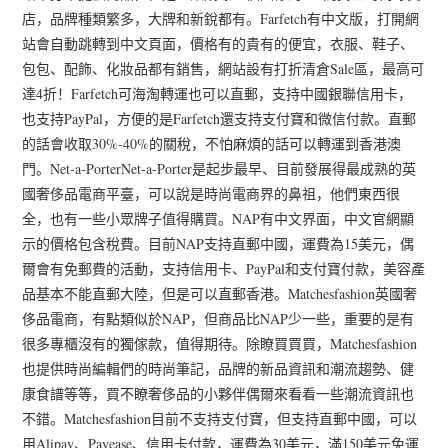
店，品牌種類繁多，大牌和新銳都有。Farfetch有中文版，打開網
站會自動跳轉到中文頁面，價格有的貴有的便宜，衣服、鞋子、
包包、配飾、化妝品都有銷售，網站設有打折清倉Sale區，最高可
達4折！Farfetch可海淘轉運也可以直郵，支持中國銀聯信用卡，
也支持PayPal，方便的是Farfetch還支持支付寶和微信付款。直郵
的話會收取30%-40%的關稅，不怕麻煩的話可以轉運到香港澳
門。Net-a-PorterNet-a-Porter是起步最早、目前發展得最成熟的英
國奢侈品電商平臺，可以說是時尚電商界的鼻祖，他們東西很
全，也有一些小眾牌子值得購買。NAP有中文界面，中文官網顯
示的價格包含稅費。目前NAP支持直郵中國，運費為15美元，偶
爾會有免郵費的活動，支持信用卡、PayPal和支付寶付款，美容產
品基本不能直郵大陸，但是可以直郵香港。Matchesfashion英國奢
侈品電商，有點類似於NAP，但商品比NAP少一些，重要的是有
很多專櫃沒有的獨傢款，值得期待。除瞭買買買，Matchesfashion
也提供時尚編輯們的時尚筆記，品牌的新品資訊和潮流趨勢、健
康食譜等等，買不瞭奢侈品的小夥伴偶爾來看看一些潮流資訊也
不錯。Matchesfashion目前不支持支付寶，但支持直郵中國，可以
用Alipay、Payease、信用卡付款，運費為30美元，滿150美元免運