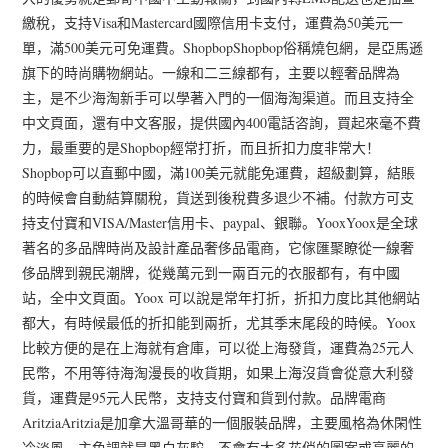
繳稅，支持Visa和Mastercard國際信用卡支付，運費為50美元一
單，滿500美元可免運費。ShopbopShopbop俗稱燒包網，是亞馬遜
旗下的時尚購物網站。一線和二三線都有，主要以輕奢品牌為
主，是不少海淘新手可以學著入門的一個海淘渠道。而且支持全
中文頁面，還有中文客服，提供國內400電話咨詢，買起來毫不費
力，最重要的是Shopbop經常打折，而且折扣力度非常大！
Shopbop可以直郵中國，滿100美元就能免運費，超級劃算，結賬
的時候會自動結算關稅，貨送到後稅費多退少不補。付款方可支
持支付寶和VISA/Master信用卡、paypal、銀聯。YooxYoox是全球
著名的多品牌時尚及設計產品奢侈品電商，它傢匯聚瞭從一線奢
侈品牌到親民潮牌，從幾萬元到一兩百元的衣服都有，有中國
站，全中文頁面。Yoox 可以說是常年打折，折扣力度比其他網站
都大，有時候最低的折扣能到兩折，尤其季末尾段的時候。Yoox
比較方便的是在上海就有倉庫，可以從上海發貨，運費為25元人
民幣，不用等待海淘漫長的收貨期，如果上海沒貨會從意大利發
貨，運費是95元人民幣，支持支付寶和貨到付款。品牌電商
AritziaAritzia是加拿大溫哥華的一個服裝品牌，主要風格為休閑性
冷淡風，主色調就是黑白灰駝，不會有太多花俏的圖案或亮麗的