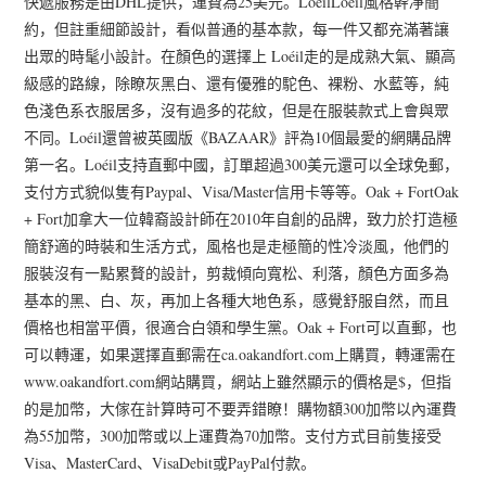
快遞服務是由DHL提供，運費為25美元。LoéilLoéil風格幹凈簡
約，但註重細節設計，看似普通的基本款，每一件又都充滿著讓
出眾的時髦小設計。在顏色的選擇上 Loéil走的是成熟大氣、顯高
級感的路線，除瞭灰黑白、還有優雅的駝色、裸粉、水藍等，純
色淺色系衣服居多，沒有過多的花紋，但是在服裝款式上會與眾
不同。Loéil還曾被英國版《BAZAAR》評為10個最愛的網購品牌
第一名。Loéil支持直郵中國，訂單超過300美元還可以全球免郵，
支付方式貌似隻有Paypal、Visa/Master信用卡等等。Oak + FortOak
+ Fort加拿大一位韓裔設計師在2010年自創的品牌，致力於打造極
簡舒適的時裝和生活方式，風格也是走極簡的性冷淡風，他們的
服裝沒有一點累贅的設計，剪裁傾向寬松、利落，顏色方面多為
基本的黑、白、灰，再加上各種大地色系，感覺舒服自然，而且
價格也相當平價，很適合白領和學生黨。Oak + Fort可以直郵，也
可以轉運，如果選擇直郵需在ca.oakandfort.com上購買，轉運需在
www.oakandfort.com網站購買，網站上雖然顯示的價格是$，但指
的是加幣，大傢在計算時可不要弄錯瞭！購物額300加幣以內運費
為55加幣，300加幣或以上運費為70加幣。支付方式目前隻接受
Visa、MasterCard、VisaDebit或PayPal付款。