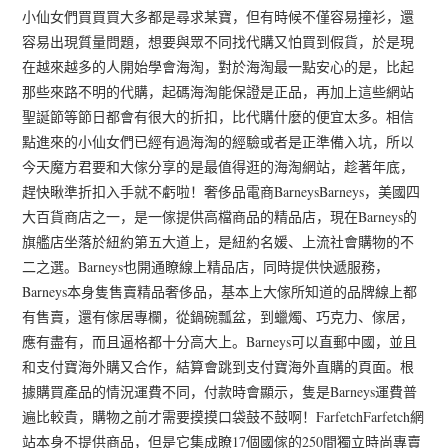
小仙女們買買買大多都是尋求某寶，但有時候不僅容易撞衫，還
容易出現質量問題，想要與眾不同找代購又怕買到假貨，於是現
在越來越多的人開始學會海淘，對於海淘最一點安心的是，比起
那些來路不明的代購，起碼海淘能保證是正品，再加上這些網站
聖誕節等節日都會有很大的折扣，比代購什麼的便宜太多。相信
點進來的小仙女們已經有過海淘的經驗或者是正準備入坑，所以
今天魔方君要和大傢分享的是最值得逛的海淘網站，趁著年底，
趕快瞅準折扣入手就不虧啦！奢侈品電商BarneysBarneys，美國四
大百貨商店之一，是一傢提供高檔商品的精品店，現在Barneys的
旗艦店坐落於紐約第五大道上，是紐約名媛、上流社會購物的不
二之選。Barneys也開通瞭線上精品店，同時提供快遞服務，
Barneys本身隻售賣精品奢侈品，基本上大傢所知道的品牌線上都
有售賣，還有傢居專欄，從鍋碗瓢盆，到蠟燭、巧克力、傢居，
應有盡有，而且逼格都十分高大上。Barneys可以直郵中國，並且
和支付寶海外購又合作，結算會跳到支付寶海外直購的頁面。根
據購買產品的情況運費不同，付款時會顯示，隻是Barneys運費普
遍比較貴，購物之前才需要摸摸口袋鼓不鼓啊！FarfetchFarfetch網
站本身不提供商品，但是它集成瞭17個國傢的250間獨立時尚專賣