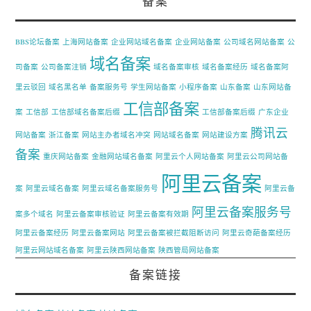
备案
BBS论坛备案
上海网站备案
企业网站域名备案
企业网站备案
公司域名网站备案
公
域名备案
司备案
公司备案注销
域名备案审核
域名备案经历
域名备案阿
里云驳回
域名黑名单
备案服务号
学生网站备案
小程序备案
山东备案
山东网站备
工信部备案
案
工信部
工信部域名备案后缀
工信部备案后缀
广东企业
腾讯云
网站备案
浙江备案
网站主办者域名冲突
网站域名备案
网站建设方案
备案
重庆网站备案
金融网站域名备案
阿里云个人网站备案
阿里云公司网站备
阿里云备案
案
阿里云域名备案
阿里云域名备案服务号
阿里云备
阿里云备案服务号
案多个域名
阿里云备案审核验证
阿里云备案有效期
阿里云备案经历
阿里云备案网站
阿里云备案被拦截阻断访问
阿里云奇葩备案经历
阿里云网站域名备案
阿里云陕西网站备案
陕西管局网站备案
备案链接