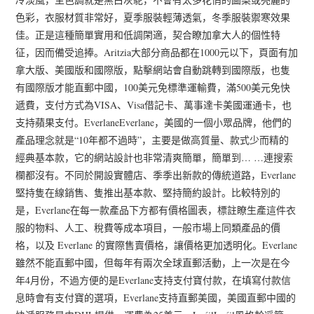
色彩，衣服材質非常好，夏季服裝輕薄透氣，冬季服裝禦寒效果
佳。正是這種簡單實用和低調閑適，契合瞭加拿大人的個性特
征，因而備受追捧。Aritzia大部分商品都在1000元以下，頁面有加
拿大版、美國版和國際版，點擊網站會自動跳轉到國際版，也隻
有國際版才能直郵中國，100美元免標準運輸費，滿500美元免快
遞費，支付方式為VISA、Visa借記卡、萬事達卡美國運通卡，也
支持蘋果支付。EverlaneEverlane，美國的一個小眾品牌，他們的
產品理念就是“10年都不過時”，主要是做高質量、款式少而精的
經典基本款，它的網站設計也非常清爽簡單，簡單到… …連搜索
欄都沒有。不同於開設實體店、季季出新款的傳統道路，Everlane
堅持隻在線銷售、隻推出基本款、堅持簡約設計。比較特別的
是，Everlane在每一款產品下方都有價格圖表，標註瞭生產這件衣
服的物料、人工、稅費等成本項目，一般市場上同類產品的價
格，以及 Everlane 的實際售賣價格，讓價格更加透明化。Everlane
雖然不能直郵中國，但每年有兩次全球直郵活動，上一次是在今
年4月份，不過方便的是Everlane支持支付寶付款，在填寫付款信
息時會有支付寶的選項，Everlane支持直郵美國，美國直郵中國的