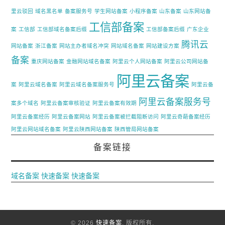
里云驳回
域名黑名单
备案服务号
学生网站备案
小程序备案
山东备案
山东网站备
工信部备案
案
工信部
工信部域名备案后缀
工信部备案后缀
广东企业
腾讯云
网站备案
浙江备案
网站主办者域名冲突
网站域名备案
网站建设方案
备案
重庆网站备案
金融网站域名备案
阿里云个人网站备案
阿里云公司网站备
阿里云备案
案
阿里云域名备案
阿里云域名备案服务号
阿里云备
阿里云备案服务号
案多个域名
阿里云备案审核验证
阿里云备案有效期
阿里云备案经历
阿里云备案网站
阿里云备案被拦截阻断访问
阿里云奇葩备案经历
阿里云网站域名备案
阿里云陕西网站备案
陕西管局网站备案
备案链接
域名备案
快速备案
快速备案
© 2026
快速备案
. 版权所有.