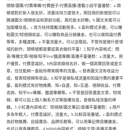
頭條/圖集/付費專欄/付費圈子/付費直播/連載小說平臺優勢：a.頭
條號對於新人很友好，流量扶持力度很大，剛註冊的新號就可以
開通圖文/視頻收益和原創功能，真的是太好瞭。b.圖文末尾可以
加版權信息。c.官方扶持獎勵活動很多。d.盈利模式多變，可以賺
取圖文/短視頻收益，可以賺取商品分銷傭金，也可以做知識付費
等等，多種選擇。e.平臺流量大，可以這樣說，不管你是做什麼領
域的創作，頭條號都是要認真去做的平臺！2.知乎內容格式：問
答/專欄文章/視頻/知乎live/鹽選專欄/直播平臺優勢：a.流量大，用
戶優質，付費意識好。b內容收錄排名好，做一個高贊回答或是文
章，往往能夠一直給你帶來精準的流量。c.發表圖文沒有收益分
成，發表短視頻有收益。d.知乎是做私域流量和知識付費的重要平
臺，盈利模式有好物推薦、知+自選、知+互選、視頻收益、付費
咨詢、知乎live專欄、鹽選專欄等。e.不管是回答還是文章，短視
頻，都可以加上個人聯系方式等版權信息，是做私域流量的神
器。3.小紅書內容格式：短視頻/圖文筆記/直播平臺優勢：a.用戶
多為年輕人，付費意識好，流量大。b.比較容易養號。c.盈利模式
為好物推薦、自接廣告、品牌任務等。可以用筆記帶貨賺傭金，
也可以用直播帶貨。4.bilibili內容格式：視頻/文章/直播平臺優