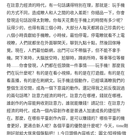
在註意力經濟的時代，有一句話講得特別在理，那就是：玩手機
的方式不同，造成瞭人和人之間的收入差距！你細品一下，你會
發現這句話說得太對瞭。你每天花費在手機上的時間有多少呢？
玩得少的，也得有兩三個小時，大部分人每天都將自己珍貴的七
八個小時貢獻給手機瞭。小時候，最怕停電，停電瞭就看不上電
視瞭，人們就都坐在外面聊閑天，聊到九點十點，然後回傢睡
覺。現在，人們最怕斷網，出門可以不帶腦子，但不能不拿手
機。閑下來時，大腦放空時，尬聊時，蹲廁所時，等車等位等餐
時……你會發現，人們都在低頭做一件事情——玩手機！那麼我
們在玩什麼呢？有的是在看小視頻，有的是在打遊戲，有的是在
看直播，有的是在刷網文。玩手機這個動作，已經填滿瞭我們的
整個生活空間，成為一個下意識的動作。還記得我之前反復說過
的兩句話嗎？註意力經濟的時代，註意力在哪裡，錢就在哪裡。
誰創作的內容能夠收割註意力，誰就能賺錢！請記住：在註意力
經濟的時代，成為一個內容創作者是普通人加速成長的捷徑所
在。那麼，在哪些平臺創作內容，是可以賺錢的？哪些平臺的機
會更好，更適合新人呢？各個平臺的優勢是什麼呢？今天，time剛
剛好就給大傢來個盤點吧！1.今日頭條內容格式：圖文/短視頻/微