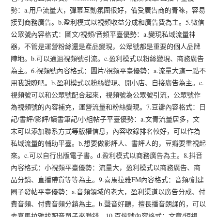
勢：a.用戶流量大，彈幕互動氛圍很好，備受廣告商的青睞，容易
接到商務廣告。b.盈利模式以視頻收益分成和廣告費為主。5.微信
公眾號內容格式：圖文/視頻/音頻平臺優勢：a.變現私域流量神
器，不管是運營粉絲還是產品變現，公眾號都是重要的個人品牌
陣地。b.可以通過視頻號引流。c.盈利模式以粉絲變現、商務廣告
為主。6.視頻號內容格式：圖片/視頻平臺優勢：a.流量大這一點不
用我說瞭吧。b.盈利模式以粉絲變現、開小店、自接廣告為主。c.
視頻號可以和公眾號配合起來，視頻號為公眾號引流，公眾號作
為視頻號的內容補充，運營流量和粉絲變現。7.豆瓣內容格式：日
記/書評/影評/讀書筆記/小組帖子平臺優勢：a.文青流量居多，文
末可以添加聯系方式等版權信息，內容收錄排名較好，可以作為
私域流量的輔助平臺。b.想要做影評人、書評人的，豆瓣要重視起
來。c.可以自行出版電子書。d.盈利模式以商務廣告為主。8.抖音
內容格式：小視頻平臺優勢：流量大，盈利模式以商務廣告、商
品分銷、直播帶貨等等為主。9.喜馬拉雅FM內容格式：音頻/創建
圈子發帖平臺優勢：a.音頻領域的老大，盈利渠道以廣告分成、付
費音頻、付費音頻分銷為主。b.聲音好聽，擅長播音朗誦的，可以
去喜馬拉雅找配音單子來賺錢。10.百傢號內容格式：文章/短視