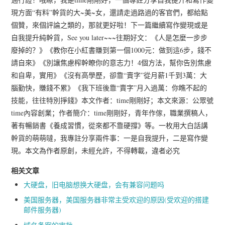
現方面“有料”幹貨的大~美~女，還請走過路過的客官們，都給點
個贊，來個評論之類的，那就更好啦！下一篇繼續寫作變現或是
自我提升純幹貨，See you later~~~往期好文：《人是怎麼一步步
廢掉的？》《教你在小紅書賺到第一個1000元：做到這6步，錢不
請自來》《別讓焦慮榨幹瞭你的意志力！4個方法，幫你告別焦慮
和自卑，實用》《沒有高學歷，卻靠“賣字”從月薪1千到3萬：大
腦勤快，賺錢不累》《我下班後靠“賣字”月入過萬：你瞧不起的
技能，往往特別掙錢》本文作者：time剛剛好；本文來源：公眾號
time內容創業；作者簡介：time剛剛好，青年作傢，職業撰稿人，
著有暢銷書《養成習慣，從來都不靠硬撐》等。一枚用大白話講
幹貨的萌萌噠，我專註分享兩件事：一是自我提升，二是寫作變
現。本文為作者原創，未經允許，不得轉載，違者必究
相关文章
大硬盘，旧电脑想换大硬盘，会有兼容问题吗
美国服务器，美国服务器非常主受欢迎的原因(受欢迎的搭建
邮件服务器)