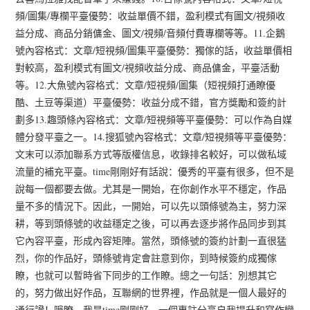
頻/圖集/專欄平臺優勢：收益單價不錯，盈利模式有圖文/視頻收
益分成、商品分銷傭金、圖文/視頻/音頻付費專欄等等。11.企鵝
號內容格式：文章/短視頻/圖集平臺優勢：獨傢的話，收益單價相
對較高，盈利模式有圖文/視頻收益分成、商品傭金，平臺活動
等。12.大魚號內容格式：文章/短視頻/圖集（短視頻打通瞭優
酷、土豆等渠道）平臺優勢：收益分成不錯，官方獎勵和簽約計
劃多13.趣頭條內容格式：文章/短視頻等平臺優勢：可以作為自媒
體分發平臺之一。14.搜狐號內容格式：文章/短視頻等平臺優勢：
文末可以添加聯系方式等版權信息，收錄排名較好，可以做私域
流量的補充平臺。time剛剛好有話說：優秀的平臺有很多，但不是
說每一個都要去做。尤其是一開始，在你創作水平不穩定，作品
量不多的情況下。因此，一開始，可以先以頭條號為主，努力深
耕，等到頭條號的收益穩定之後，可以再去逐步將作品同步到其
它內容平臺，形成內容矩陣。當然，頭條號的簽約計劃一直很猛
烈，你的作品好，頭條號肯定會註意到你，到時候簽約成獨傢
瞭，也就可以暫時省下同步的工作瞭。總之一句話：別想其它
的，努力做出好作品，互聯網的世界裡，作品就是一個人最好的
通行證！哦瞭，我是time剛剛好，一個專註分享自我提升和寫作變