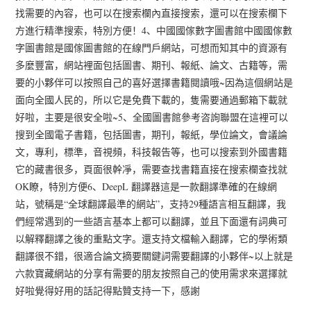
找需要的內容，也可以在搜索欄內直接搜索，還可以在搜索欄下
方進行精準搜索，特別方便！4、中國國傢數字圖書館中國國傢數
字圖書館是國傢圖書館的在線門戶網站，可想而知其中的資源有
多麼豐富，網站裡面包括圖書、期刊、報紙、論文、古籍等，需
要的小夥伴可以按照自己的喜好選擇書籍閱讀哦~因為這個網站是
面向全國人民的，所以它是免費下載的，隻需要通過郵箱下載就
好啦，主要是很安全啦~5、全國圖書館參考咨詢聯盟在這裡可以
搜到全國電子書籍，包括圖書，期刊，報紙，學位論文，會議論
文，專利，標準，音視頻，科技報告等，也可以搜索到外國書籍
它的藏書很多，頁面很幹凈，需要查找書籍直接在搜索欄查找就
OK瞭，特別方便6、DeepL 翻譯器這是一款翻譯準確的在線網
站，號稱是“全球翻譯最準的網站”，支持29種語言相互翻譯，我
們經常遇到的一些語言基本上都可以翻譯，並且下面還有詞典可
以解釋翻譯之後的重點文字。還支持文檔輸入翻譯，它的學術類
翻譯很不錯，很適合論文摘要關鍵詞需要翻譯的小夥伴~以上就是
六款寶藏網站的分享有需要的朋友按照自己的使用需求來選擇就
好啦覺得好用的話記得點贊支持一下，感謝