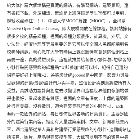
給大傢推薦六個堪稱是寶藏的網站，有學習網站，建築景觀，還
有書籍下載，外語翻譯，無論是上班族還是學生黨都可以用到，
趕緊收藏碼住！！1、中國大學MOOC慕課（MOOC），全稱是
Massive Open Online Course，即大規模開放在線課程，該網站擁有
很多名校的精品課程，裡面的課程分類很多，計算機，外語，文
史法哲，經濟地理等等最重要的是它可以使全國人民都能聽到名
校老師講課，卷心派在大學有時候上課沒聽懂就會到這個網站上
再聽一遍，真的受益良多，這裡就推薦給各位小夥伴啦~想學習的
小夥伴點開感興趣的課程點“立即參加”就可以啦，記得自己選的
課程要好好上完哦~2、谷德設計網gooood是中國第一影響力與最
受歡迎的建築/景觀/設計門戶與平臺，堅信設計與創意將使所有人
受益，真誠助力設計與創意去改變世界和造福世界他們傢網站做
得也很好，看起來很有質感，裡面的文章有深度，上傳的建築圖
片很有美感，沒有敷衍，適合建築景觀行業的小夥伴~3、arch
daily一款國外的網站，每日發佈世界各地的建築資訊，主要是國
外的建築行業內容，裡面有大量建築案例、文章、新聞和競賽內
容，適合建築從業人員和對建築行業感興趣的小夥伴~這個網站包
括項目、圖片、產品與建築模型等，大傢可以到不同的類目中尋