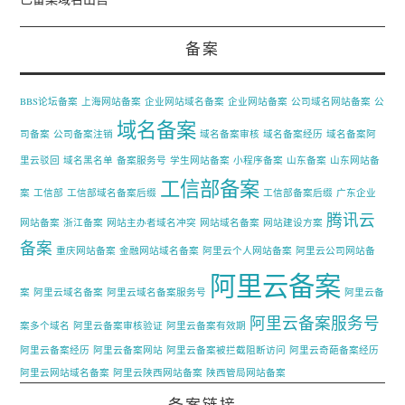
备案
BBS论坛备案
上海网站备案
企业网站域名备案
企业网站备案
公司域名网站备案
公
域名备案
司备案
公司备案注销
域名备案审核
域名备案经历
域名备案阿
里云驳回
域名黑名单
备案服务号
学生网站备案
小程序备案
山东备案
山东网站备
工信部备案
案
工信部
工信部域名备案后缀
工信部备案后缀
广东企业
腾讯云
网站备案
浙江备案
网站主办者域名冲突
网站域名备案
网站建设方案
备案
重庆网站备案
金融网站域名备案
阿里云个人网站备案
阿里云公司网站备
阿里云备案
案
阿里云域名备案
阿里云域名备案服务号
阿里云备
阿里云备案服务号
案多个域名
阿里云备案审核验证
阿里云备案有效期
阿里云备案经历
阿里云备案网站
阿里云备案被拦截阻断访问
阿里云奇葩备案经历
阿里云网站域名备案
阿里云陕西网站备案
陕西管局网站备案