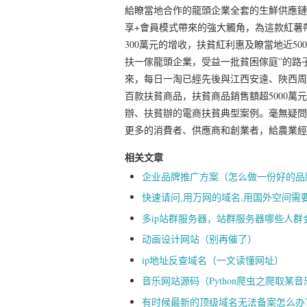
給瞭當地合作的龍頭企業全套的生鮮供應鏈
享+會員模式帶來的強大觸角，為這款紅薯
300萬元的增收，扶貧紅利惠及瞭當地近5
扶一傢龍頭企業，受益一批貧困傢庭”的路
來，每日一淘已經先後與江西安遠、陜西周
百款扶貧商品，扶貧商品銷售額超5000
辦、扶貧辦的電商扶貧典型案例。毫無疑問
更多的消費者、供應商和創業者，給農業經
相关文章
企业品牌推广方案（怎么做一份好的品
快速请问,用万网的域名,用国外空间需
多ip站群服务器，站群服务器哪些人
动画设计网站（别再催了）
ip地址反查域名（一文读懂网址）
音乐网站源码（Python爬虫之爬取某
有时候最新的顶级域名无法备案怎么办