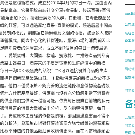
便是這種新模式。成立於2018年4月的每日一淘，是由國內
員制電商。它采用瞭前端社交分享+會員制，後端直采+直供
BBS
零售觸角更加下沉，接觸更廣泛的人群，在後端，它降低瞭產品
轉的紅薯，可以通過產地直采+直供的模式，繞過層層中間商
公司域
會員制的模式，則能讓它通過親友之間的傳播，被更多人瞭解
域名备
運營模式，同去中心化的社群連結，縱深市場的消費者因此
备案服
足瞭消費者的深層需求，成立不到7個月的每日一淘發展迅
案
工
上，愛媛蜜柑、大閘蟹、榴蓮、獼猴桃、牛排等產品則都有
部备案
業路由器每日一淘帶來的不隻是電商和生鮮經濟中的新模
网站域
每日一淘COO淡焦成的話說：“它可以連接優質商品的生產
而構建個新型產業路由器。”1.撬動供應端的新模式對於不少
金融网
題。他們不僅受限於不夠完善的流通鏈條和倉儲物流基礎設
阿里云
個地方什麼產品最好，供應商也沒有充分瞭解到當下消費者
的供應商們提供瞭一種新可能。依靠每日優鮮在前端的多元
备
憑借豐富的消費大數據做出分析，反向指導供應鏈。每日一
子。安遠原本主要經濟作物是臍橙，卻因遭遇蟲害而不得不
云备案
的分析時，發現瞭市場對紅薯這類富含膳食纖維的營養粗糧
阿里云
比秋季種植的其他品類紅薯收購價更高。而在同當地龍頭企
经历