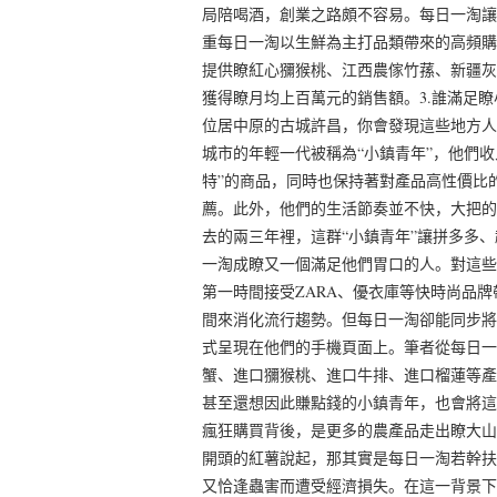
局陪喝酒，創業之路頗不容易。每日一淘讓
重每日一淘以生鮮為主打品類帶來的高頻購
提供瞭紅心獼猴桃、江西農傢竹蓀、新疆灰
獲得瞭月均上百萬元的銷售額。3.誰滿足
位居中原的古城許昌，你會發現這些地方人
城市的年輕一代被稱為“小鎮青年”，他們
特”的商品，同時也保持著對產品高性價比
薦。此外，他們的生活節奏並不快，大把的
去的兩三年裡，這群“小鎮青年”讓拼多多
一淘成瞭又一個滿足他們胃口的人。對這些
第一時間接受ZARA、優衣庫等快時尚品
間來消化流行趨勢。但每日一淘卻能同步將
式呈現在他們的手機頁面上。筆者從每日一
蟹、進口獼猴桃、進口牛排、進口榴蓮等產
甚至還想因此賺點錢的小鎮青年，也會將這
瘋狂購買背後，是更多的農產品走出瞭大山
開頭的紅薯說起，那其實是每日一淘若幹扶
又恰逢蟲害而遭受經濟損失。在這一背景下