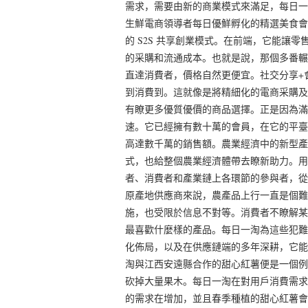
需求，需要由新的商業模式來滿足，每日一淘
生鮮電商領導者每日優鮮孵化的精選美食會
的 S2S 共享創業模式。在前端，它能讓
的采購和流通成本。也就是說，那個多番輾
直達消費者，價格自然更便宜。社交分享+
到消費到。這就像是將精細化的電商采購及
有瞭更多優質優價的商品選擇。正是因為滿
速。它已經擁有數十萬的會員，在它的平臺
高達數千萬的銷售額。農業經濟中的新型產
式，也給整個農業經濟體帶去瞭新助力。用
者、消費者和產業鏈上各環節的參與者，從
原產地供應商來說，農產品上行一直是個難
施，也受限於信息不對等。消費者不瞭解某
最喜歡什麼樣的產品。每日一淘為這些犯難
化佈局，以及在供應鏈端的多年深耕，它能
淘與江西安遠縣合作的甜心紅薯便是一個例
砍掉大量果木。每日一淘在對用戶消費需求
的需求在增加，並且春季種植的甜心紅薯會