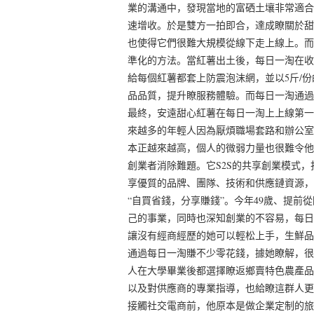
業的溝通中，發現當地的富硒土壤非常適合
速增收。於是雙方一拍即合，達成瞭關於甜
也使得它們很難大規模從線下走上線上。而
準化的方法。當紅薯出土後，每日一淘在收
給每個紅薯都套上防震泡沫網，並以5斤/
品品質，提升瞭服務體驗。而每日一淘通過
最終，安遠甜心紅薯在每日一淘上上線第一
來越多的年輕人因為厭煩職場套路和辦公室
本正越來越高，個人的微弱力量也很難令他
創業者消除難題。它S2S的共享創業模式
享優質的品牌、團隊、技術和供應鏈資源，
“自買省錢，分享賺錢”。今年49歲、提
己的事業，同時也深知創業的不容易，每日
讓沒有經商經歷的她可以輕松上手，生鮮品
通過每日一淘賺不少零花錢，據她瞭解，很
人在大學畢業後都選擇瞭返鄉賣特色農產品
以及對供應商的專業指導，也給瞭這群人更多
接觸社交電商前，他原本是做企業定制的旅