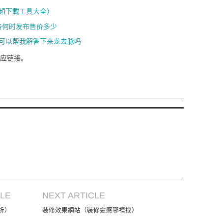
視頻下載工具大全）
储服务何时发布售价多少
可以帮我解答下来龙去脉吗
应链接。
CLE
NEXT ARTICLE
析）
裝修效果網站（裝修靈感哪裡找）