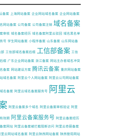
论坛备案
上海网站备案
企业网站域名备案
企业网站备案
域名备案
名网站备案
公司备案
公司备案注销
案审核
域名备案经历
域名备案阿里云驳回
域名黑名单
务号
学生网站备案
小程序备案
山东备案
山东网站备
工信部备案
信部
工信部域名备案后缀
工信
后缀
广东企业网站备案
浙江备案
网站主办者域名冲突
腾讯云备案
名备案
网站建设方案
重庆网站备案
站域名备案
阿里云个人网站备案
阿里云公司网站备案
阿里云
域名备案
阿里云域名备案服务号
案
阿里云备案多个域名
阿里云备案审核验证
阿里
阿里云备案服务号
有效期
阿里云备案经历
备案网站
阿里云备案被拦截阻断访问
阿里云奇葩备案
阿里云网站域名备案
阿里云陕西网站备案
陕西管局网站