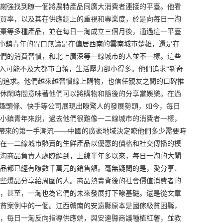
謝強找到瞭一個將農特產品同廣大消費者連接的平臺。他看
買率，以及其在供應鏈上的重視和專業度，於是向每日一淘
棗等多種產品，並在每日一淘成立三個月後，通過這一平臺
瞭小鎮青年的胃口無論是在偏居西南的雲南城市楚雄，還是在
們的消費習慣，和北上廣深等一線城市的人並不一樣。這些
收入可能不及大都市白領，生活壓力卻小得多。他們追求“新奇
的追求。他們越來越習慣線上購物，也信任親友之間的口碑推
休閑時間意味著他們可以將購物和隨後的分享當娛樂。在過
、趣頭條、快手等公司展現出瞭驚人的發展勢頭，如今，每日
小鎮青年來說，過去他們很難像一二線城市的消費者一樣，
牌帶來的第一手潮流——中國的廣袤地域決定瞭他們多少需要時
在一二線城市熱賣的生鮮產品以優惠的價格和社交傳播的模
淘商品負責人處瞭解到，上線半年多以來，每日一淘的大閘
品都已經有瞭數千萬元的銷售額。毫無疑問的是，愛分享、
些爆品分享給周圍的人。商品熱賣背後的社會價值消費者的
，甚至，一淘也為它們的未來發展打下瞭基礎。還是從文章
貧案例中的一個。江西贛南的安遠縣原本是國傢級貧困縣，
，每日一淘反向指導供應端，與安遠縣商議種植紅薯，並教