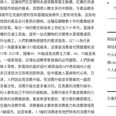
商人，這讓他們在定價時永遠很難掌握主動權。紅薯的流通
個城市傢庭的餐桌，其間擠入瞭太多的中間商，令產品頗多
5線城市在流通的便利性和基礎設施條件上更有待完善。這些地
想買的產品支付更高的價格。這種延續瞭數十年的農業經濟
的答案。每日一淘的模式與由來上世紀五六十年代，當諸多
備的交通工具後，提供一站式購物的沃爾瑪大賣場應運而
网站
外出務工，人們對購物便捷性的要求提高，以7-11為代表
网站
日一淘董事長兼CEO曾斌看來，這便是消費者代際變遷和消
年-2025年，隨著80、90後成為消費主力軍，60、70後逐漸
什么
。一個表現是，近場化成瞭零售發展的必然趨勢。人們對線
做c
無人零售，對電商的喜好從PC網頁端到APP再到端內小程
个人
多日達到次日到再到即時達。從中國進入電商時代以來，已
求，人們因此而消費升級。但消費升級並非簡單的一蹴而
多層次性，消費升級也是多層次的。在真實的消費升級中，
的人都有自己不同的升級軌跡。消費升級也不隻是簡單的六
已备
原來的消費層級裡，隻是希望有更好、更方便的購買模式，
在國內消費市場，消費層級主要依靠消費能力和消費環境而
-5線城市。這意味著，3-5線的消費者有他們特有的消費升級