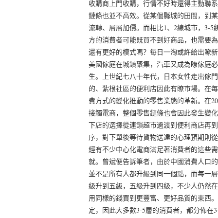
收購商上門收購，行情不好時還得主動聯系
鏈條也並不高效。從某個縣城的田間，到某
流轉、層層加價。而相比1、2線城市，3-
方的消費者可能既買不到好商品，也需要為
還有更好的模式嗎？每日一淘或許給出瞭新
美國傢庭在城鎮聚集，汽車又成為瞭傢庭必
生。上世紀七八十年代，日本女性走出傢門
的、紮根社區的便利店因此有瞭市場。在每
費方式的變化推動的零售業態的革新。在2015
接觸電商，整個零售鏈條也會因此發生變化
下店的選擇從連鎖超市過渡到便利商店再到
序，對下單後等待貨物送達的心理預期則從
經有不少中心化電商滿足著消費者的這些需
就。曾斌便告訴筆者，由於中國消費人口的
並不是所有人都升級到同一個點，而每一層
級升到五級，五級升到四級，不少人仍然在
用同樣的錢買到更豐富、更好品質的東西。
定，因此大多數3-5層的消費者，都分佈在3