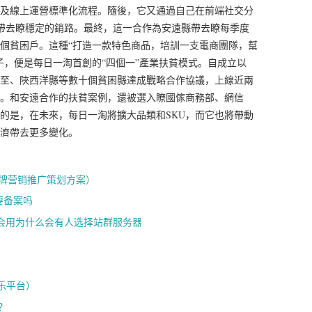
及線上運營標準化流程。隨後，它又通過自己在前端社交分
帶去瞭穩定的銷路。最終，這一合作為安遠縣帶去瞭每季度
00個貧困戶。這種“打造一款特色商品，培訓一支電商團隊，幫
子，便是每日一淘首創的“四個一”產業扶貧模式。自成立以
至、陜西洋縣等數十個貧困縣達成戰略合作協議，上線近兩
萬元。和安遠合作的扶貧案例，還被選入瞭國傢商務部、網信
的是，在未來，每日一淘將擴大品類和SKU，而它也將帶動
濟帶去更多變化。
牌营销推广策划方案）
要备案吗
群会用为什么会有人选择站群服务器
音乐平台）
？