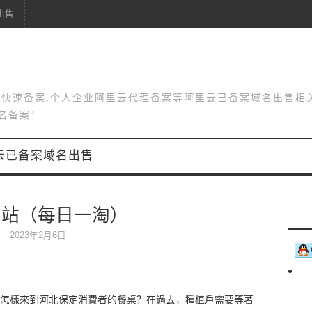
出售
站快速备案,个人企业阿里云代理备案等阿里云已备案域名出售相
名备案！
云已备案域名出售
網站（每日一淘）
2023年2月6日
怎樣來到河北保定消費者的餐桌？在過去，種植戶需要等著