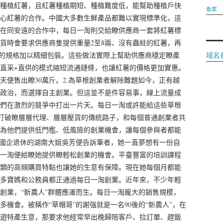
種植紅薯，且紅薯種植期短、種植難度低，能幫助種植戶快
备案
心紅薯的合作。中國大多數生鮮產品都難以實現標準化，這
在同安遠的合作中，每日一淘則交給瞭供應商一套將紅薯標
貨時會要求供應商隻提供重量2至8兩、沒有蟲蛀的紅薯，再
份的規格加以精細包裝。這些做法實際上幫助供應商穩定瞭產
域名
直采+直供的模式縮短流通鏈條，也讓紅薯的價格更加實惠。
天便售出瞭30萬斤。2.為草根創業者解除難題如今，正有越
政治，而選擇自主創業。但這並不是件容易事，線上流量成
們在激烈的競爭中打出一片天。每日一淘或許能給這些草根
，打破瞭層層代理、層層壓貨的傳統路子，和每個普通創業者共
為他們提供低門檻、低風險的創業機會，讓每個參與者都能
前從國企退休的湖南大姐吳芳便告訴筆者，她一直夢想有一份自
一淘便給瞭她提供瞭輕松創業的機會。平臺豐富的培訓課程
類的高頻購買特點也讓她的生意有保障。現在她每個月都能
多寶媽和公務員都正通過每日一淘創業。近年來，不少年輕
創業，“新農人”群體應運而生。每日一淘龐大的銷售規模，
機會。被稱作“草帽哥”的謝強就是一名90後的“新農人”，在
遊特產生意，那要求他經常早出晚歸陪客戶、拉訂單、趕飯