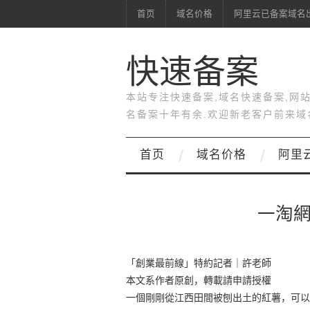
首页
域名价格
阿里云已备案域名
快速备案
本站专注快速备案,域名快速备案,网
名备案十年有余.欢迎新老客户前来域
首页
域名价格
阿里
一淘
「創業最前線」特約記者｜許老師
本文系作者原創，轉載請申請授權
一個剛剛從江西田間被刨出土的紅薯，可以