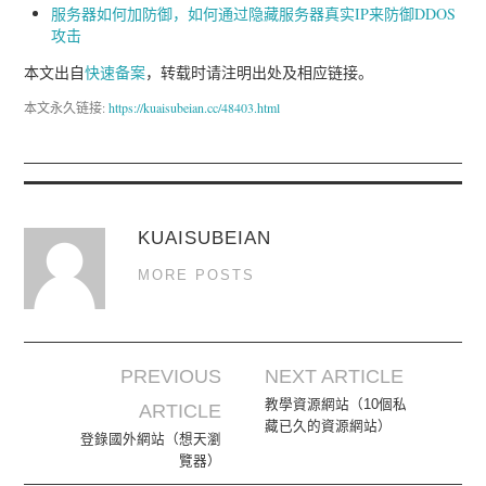
服务器如何加防御，如何通过隐藏服务器真实IP来防御DDOS
攻击
本文出自
快速备案
，转载时请注明出处及相应链接。
本文永久链接:
https://kuaisubeian.cc/48403.html
KUAISUBEIAN
MORE POSTS
PREVIOUS
NEXT ARTICLE
Post navigation
教學資源網站（10個私
ARTICLE
藏已久的資源網站）
登錄國外網站（想天瀏
覽器）