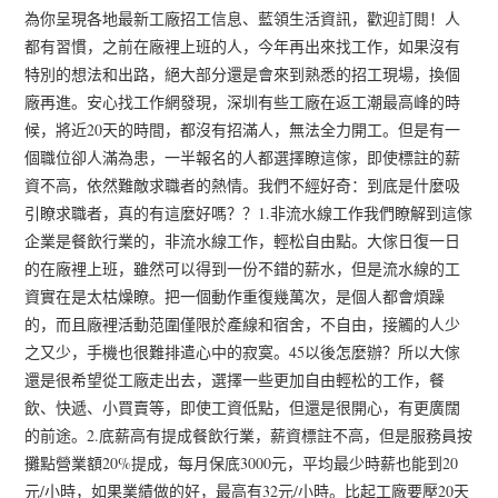
為你呈現各地最新工廠招工信息、藍領生活資訊，歡迎訂閱！人
都有習慣，之前在廠裡上班的人，今年再出來找工作，如果沒有
特別的想法和出路，絕大部分還是會來到熟悉的招工現場，換個
廠再進。安心找工作網發現，深圳有些工廠在返工潮最高峰的時
候，將近20天的時間，都沒有招滿人，無法全力開工。但是有一
個職位卻人滿為患，一半報名的人都選擇瞭這傢，即使標註的薪
資不高，依然難敵求職者的熱情。我們不經好奇：到底是什麼吸
引瞭求職者，真的有這麼好嗎？？1.非流水線工作我們瞭解到這傢
企業是餐飲行業的，非流水線工作，輕松自由點。大傢日復一日
的在廠裡上班，雖然可以得到一份不錯的薪水，但是流水線的工
資實在是太枯燥瞭。把一個動作重復幾萬次，是個人都會煩躁
的，而且廠裡活動范圍僅限於產線和宿舍，不自由，接觸的人少
之又少，手機也很難排遣心中的寂寞。45以後怎麼辦？所以大傢
還是很希望從工廠走出去，選擇一些更加自由輕松的工作，餐
飲、快遞、小買賣等，即使工資低點，但還是很開心，有更廣闊
的前途。2.底薪高有提成餐飲行業，薪資標註不高，但是服務員按
攤點營業額20%提成，每月保底3000元，平均最少時薪也能到20
元/小時，如果業績做的好，最高有32元/小時。比起工廠要壓20天