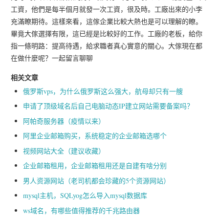
工資，他們是每半個月就發一次工資，很及時。工廠出來的小李
充滿瞭期待。這樣來看，這傢企業比較大熱也是可以理解的瞭。
畢竟大傢選擇有限，這已經是比較好的工作。工廠的老板，給你
指一條明路：提高待遇，給求職者真心實意的關心。大傢現在都
在做什麼呢？一起留言聊聊
相关文章
俄罗斯vps，为什么俄罗斯这么强大，航母却只有一艘
申请了顶级域名后自己电脑动态IP建立网站需要备案吗？
阿帕奇服务器（疫情以来）
阿里企业邮箱购买，系统稳定的企业邮箱选哪个
视频网站大全（建议收藏）
企业邮箱租用，企业邮箱租用还是自建有啥分别
男人资源网站（老司机都会珍藏的5个资源网站）
mysql主机，SQLyog怎么导入mysql数据库
ws域名，有哪些值得推荐的千兆路由器