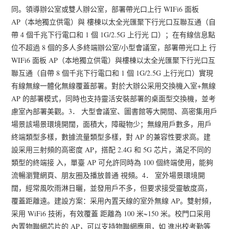
同。領導辦公室或雙人辦公室，部署帶光口上行 WIFi6 面板
AP（本地獨立供電）與 樓棟以太全光匯聚下行光口互聯互通（自
帶 4 個千兆下行電口和 1 個 1G/2.5G 上行光 口）；在有線信息點
位不超過 8 個的多人多終端辦公室/小型會議室，部署帶光口上 行
WIFi6 面板 AP（本地獨立供電）與樓棟以太全光匯聚下行光口互
聯互通（自帶 8 個千兆下行電口和 1 個 1G/2.5G 上行光口）實現
有線無線一體化無線覆蓋部署。對於大辦公采用交換機入室+無線
AP 的部署模式，同時也支持靈活安裝部署的桌面型交換機，並考
慮室內部署美觀。3． 大型會議室、圖書館等大開間、高密集用戶
場景該場景環境開闊，面積大，障礙物少；無線用戶數多，用戶
終端類型多樣，數據流量類型多樣，對 AP 的兼容性要求高。建
設采用三射頻的高密度 AP，搭配 2.4G 和 5G 芯片，滿足不同的
類型的終端接 入，單臺 AP 可允許同時為 100 個終端使用，能夠
流暢瀏覽網頁、朋友圈及播放普通 視頻。4． 室外場景環境開
闊，經常風吹雨淋日曬，並發用戶不多，但要求接受靈敏度高，
覆蓋距離遠。建設方案：采用內置天線的室外無線 AP。雙射頻，
采用 WiFi6 技術，有效覆蓋 距離為 100 米~150 米。校門口采用
內置物聯網芯片的 AP，可以支持物聯網應用，如 進出校考勤等