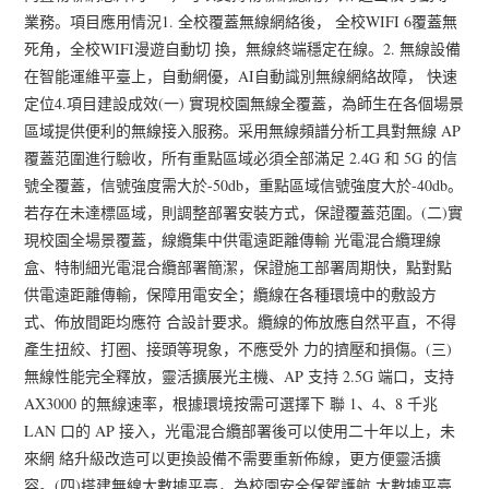
業務。項目應用情況1. 全校覆蓋無線網絡後， 全校WIFI 6覆蓋無
死角，全校WIFI漫遊自動切 換，無線終端穩定在線。2. 無線設備
在智能運維平臺上，自動網優，AI自動識別無線網絡故障， 快速
定位4.項目建設成效(一) 實現校園無線全覆蓋，為師生在各個場景
區域提供便利的無線接入服務。采用無線頻譜分析工具對無線 AP
覆蓋范圍進行驗收，所有重點區域必須全部滿足 2.4G 和 5G 的信
號全覆蓋，信號強度需大於-50db，重點區域信號強度大於-40db。
若存在未達標區域，則調整部署安裝方式，保證覆蓋范圍。(二)實
現校園全場景覆蓋，線纜集中供電遠距離傳輸 光電混合纜理線
盒、特制細光電混合纜部署簡潔，保證施工部署周期快，點對點
供電遠距離傳輸，保障用電安全；纜線在各種環境中的敷設方
式、佈放間距均應符 合設計要求。纜線的佈放應自然平直，不得
產生扭絞、打圈、接頭等現象，不應受外 力的擠壓和損傷。(三)
無線性能完全釋放，靈活擴展光主機、AP 支持 2.5G 端口，支持
AX3000 的無線速率，根據環境按需可選擇下 聯 1、4、8 千兆
LAN 口的 AP 接入，光電混合纜部署後可以使用二十年以上，未
來網 絡升級改造可以更換設備不需要重新佈線，更方便靈活擴
容。(四)搭建無線大數據平臺，為校園安全保駕護航 大數據平臺