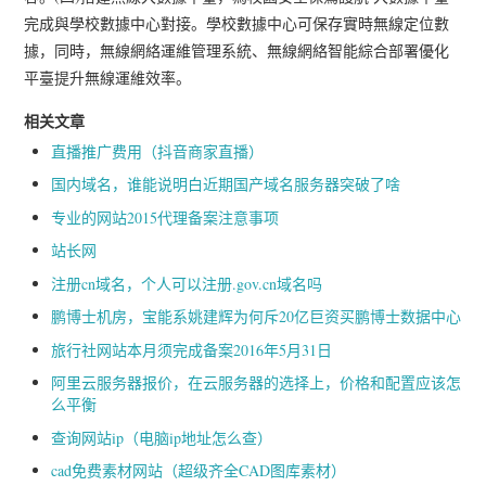
完成與學校數據中心對接。學校數據中心可保存實時無線定位數
據，同時，無線網絡運維管理系統、無線網絡智能綜合部署優化
平臺提升無線運維效率。
相关文章
直播推广费用（抖音商家直播）
国内域名，谁能说明白近期国产域名服务器突破了啥
专业的网站2015代理备案注意事项
站长网
注册cn域名，个人可以注册.gov.cn域名吗
鹏博士机房，宝能系姚建辉为何斥20亿巨资买鹏博士数据中心
旅行社网站本月须完成备案2016年5月31日
阿里云服务器报价，在云服务器的选择上，价格和配置应该怎
么平衡
查询网站ip（电脑ip地址怎么查）
cad免费素材网站（超级齐全CAD图库素材）