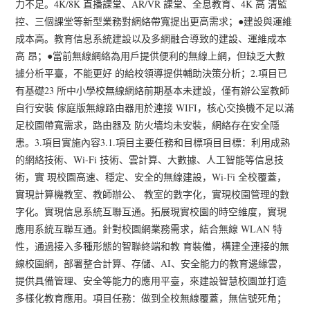
力不足。4K/8K 直播課堂、AR/VR 課堂、全息教育、4K 高 清監
控、三個課堂等新型業務對網絡帶寬提出更高需求；●建設與運維
成本高。教育信息系統建設以及多網融合導致的建設、運維成本
高 昂；●當前無線網絡為用戶提供便利的無線上網，但缺乏大數
據分析平臺，不能更好 的給校領導提供輔助決策分析；2.項目已
有基礎23 所中小學校無線網絡前期基本未建設，僅有辦公室教師
自行安裝 傢庭版無線路由器用於連接 WIFI，核心交換機不足以滿
足校園帶寬需求，路由器及 防火墻均未安裝，網絡存在安全隱
患。3.項目實施內容3.1.項目主要任務和目標項目目標：利用成熟
的網絡技術、Wi-Fi 技術、雲計算、大數據、人工智能等信息技
術，實 現校園高速、穩定、安全的無線建設，Wi-Fi 全校覆蓋，
實現計算機教室、教師辦公、 教室的數字化，實現校園管理的數
字化。實現信息系統互聯互通。拓展現實校園的時空維度，實現
應用系統互聯互通。針對校園網業務需求，結合無線 WLAN 特
性，通過接入多種形態的智聯終端和教 育裝備，構建全連接的無
線校園網，部署整合計算、存儲、AI、安全能力的教育邊緣雲，
提供具備管理、安全等能力的應用平臺，來建設智慧校園並打造
多樣化教育應用。項目任務：做到全校無線覆蓋，無信號死角；