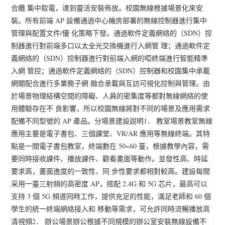
合纜 集中取電，達到靈活安裝佈放。校園無線根據場景化來安
裝。所有前端 AP 設備通過中心機房部署的無線控制器進行集中
管理與配置文件/優 化策略下發。通過軟件定義網絡的（SDN）控
制器進行對前端多口以太全光交換機進行入網管 理；通過軟件定
義網絡的（SDN）控制器進行對前端入網的啞終端進行智能精準
入網 管控；通過軟件定義網絡的（SDN）控制器和校園集中承載
網關配合進行多業務子網 融合承載與互訪可視化控制與管理。由
於場景物理結構空間的障礙、人員的密集度等都對無線網絡的使
用體驗存在不 良影響，所以校園無線將對不同的場景及應用需求
配備不同型號的 AP 產品。分場景建設說明1． 教室場景教室無線
應用主要是電子書包、三個課堂、VR/AR 應用等無線終端。其特
點是一間電子書包教室，終端數在 50~60 臺，根據教學內容，需
要同時接收課件、播放課件、觀看畫面等動作。並發性高、時延
要求高，畫面進度的一致性、同 步性要求都相對較高。建設每間
采用一臺三射頻的高密度 AP，搭配 2.4G 和 5G 芯片，最高可以
支持 3 個 5G 頻道同時工作，提供充足的性能，滿足老師和 60 個
學生的統一終端網絡接入和 移動等需求，可允許同時流暢播放高
清視頻2． 辦公場景辦公根據不同規模的辦公室安裝無線設備不