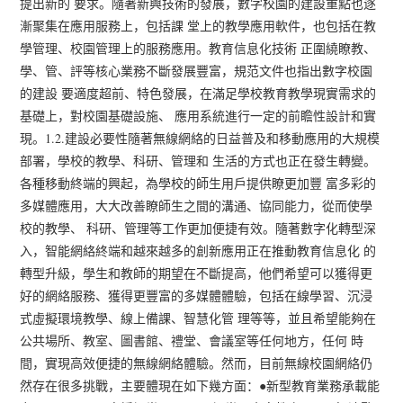
提出新的 要求。隨著新興技術的發展，數字校園的建設重點也逐
漸聚集在應用服務上，包括課 堂上的教學應用軟件，也包括在教
學管理、校園管理上的服務應用。教育信息化技術 正圍繞瞭教、
學、管、評等核心業務不斷發展豐富，規范文件也指出數字校園
的建設 要適度超前、特色發展，在滿足學校教育教學現實需求的
基礎上，對校園基礎設施、 應用系統進行一定的前瞻性設計和實
現。1.2.建設必要性隨著無線網絡的日益普及和移動應用的大規模
部署，學校的教學、科研、管理和 生活的方式也正在發生轉變。
各種移動終端的興起，為學校的師生用戶提供瞭更加豐 富多彩的
多媒體應用，大大改善瞭師生之間的溝通、協同能力，從而使學
校的教學、 科研、管理等工作更加便捷有效。隨著數字化轉型深
入，智能網絡終端和越來越多的創新應用正在推動教育信息化 的
轉型升級，學生和教師的期望在不斷提高，他們希望可以獲得更
好的網絡服務、獲得更豐富的多媒體體驗，包括在線學習、沉浸
式虛擬環境教學、線上備課、智慧化管 理等等，並且希望能夠在
公共場所、教室、圖書館、禮堂、會議室等任何地方，任何 時
間，實現高效便捷的無線網絡體驗。然而，目前無線校園網絡仍
然存在很多挑戰，主要體現在如下幾方面：●新型教育業務承載能