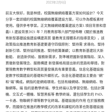
2023年2月6日
前言大傢好，我是林總，校園無線網絡覆蓋方案如何設計？今天
分享一套詳細的校園無線網絡覆蓋建設方案，可以作為模板素材
使用。僅供參考學習。正文無線網絡覆蓋建設方案1.項目背景和意
義1.1.建設背景2021 年 7 月教育部等六部門發佈瞭《關於推進教
育新型基礎設施建設構建高質 量教育支撐體系的指導意見》，該
政策指出推進教育新基建要遵守四個原則：堅持需 求導向、堅持
創新引領、堅持協同推進、堅持統籌兼顧；以教育新基建壯大新
動能、 創造新供給、服務新需求，對準確把握新發展階段、深入
貫徹新發展理念、服務構建 新發展格局提出新的思路和舉措，對
實現教育數字轉型和高質量發展具有重要意義。信息化基礎設施
是數字校園建設的基礎和外顯形式。信息化基礎建設主要由 “網”
和“端”構成。網指的是網絡環境，包括有線網絡、無線網絡、物
聯網等。端 指的是教學終端、學生終端以及學習空間，包括計算
機、交互式一體機、智慧黑板等 教學終端，還包括學生的 PAD、
一卡通、物聯網手環等數字化終端。基礎設施的作用 在於服務教
學，而國傢在推進的教學模式的改革和課程的改革也對基礎設施