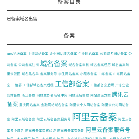
备案目录
已备案域名出售
备案
BBS论坛备案
上海网站备案
企业网站域名备案
企业网站备案
公司域名网站备案
公
域名备案
司备案
公司备案注销
域名备案审核
域名备案经历
域名备案阿
里云驳回
域名黑名单
备案服务号
学生网站备案
小程序备案
山东备案
山东网站备
工信部备案
案
工信部
工信部域名备案后缀
工信部备案后缀
广东企业
腾讯云
网站备案
浙江备案
网站主办者域名冲突
网站域名备案
网站建设方案
备案
重庆网站备案
金融网站域名备案
阿里云个人网站备案
阿里云公司网站备
阿里云备案
案
阿里云域名备案
阿里云域名备案服务号
阿里云备
阿里云备案服务号
案多个域名
阿里云备案审核验证
阿里云备案有效期
阿里云备案经历
阿里云备案网站
阿里云备案被拦截阻断访问
阿里云奇葩备案经历