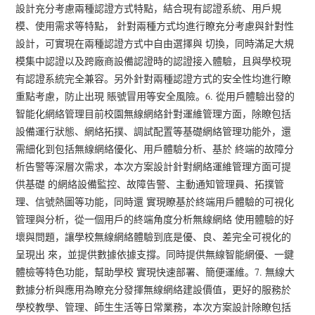
設計充分考慮兩種認證方式特點，結合現有認證系統、用戶規
模、使用需求等特點， 針對兩種方式均進行瞭充分考慮與針對性
設計，可實現在兩種認證方式中自由選擇與 切換，同時滿足大規
模集中認證以及跨廠商設備認證時的認證接入體驗，且與學校現
有認證系統完全兼容。另外針對兩種認證方式的安全性均進行瞭
重點考慮，防止出現 賬號冒用等安全風險。6. 從用戶體驗出發的
智能化網絡管理目前校園無線網絡針對運維管理方面，除瞭包括
設備運行狀態、網絡拓撲、調試配置等基礎網絡管理功能外，還
需細化到包括無線網絡優化、用戶體驗分析、基於 終端的故障分
析告警等深層次需求，本次方案設計針對網絡運維管理方面可提
供基礎 的網絡設備監控、故障告警、主動通知管理員、拓撲管
理、信號熱圖等功能，同時還 實現瞭基於終端用戶體驗的可視化
管理與分析，從一個用戶的終端角度分析無線網絡 使用體驗的好
壞與問題，讓學校無線網絡體驗到底是優、良、差完全可視化的
呈現出 來，並提供數據依據支撐。同時提供無線智能網優、一鍵
體檢等特色功能，幫助學校 實現快速部署、簡便運維。7. 無線大
數據分析與應用為瞭充分發揮無線網絡建設價值，更好的服務於
學校教學、管理、師生生活等日常業務，本次方案設計除瞭包括