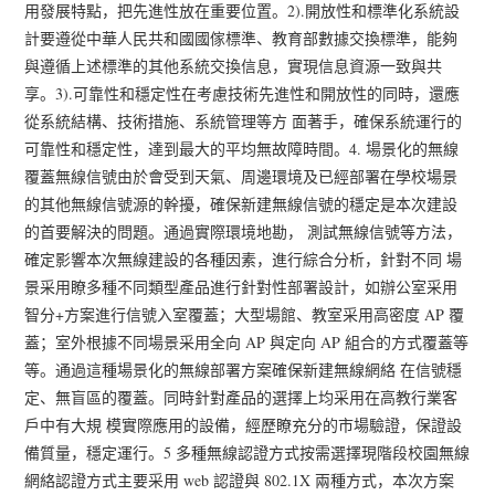
用發展特點，把先進性放在重要位置。2).開放性和標準化系統設
計要遵從中華人民共和國國傢標準、教育部數據交換標準，能夠
與遵循上述標準的其他系統交換信息，實現信息資源一致與共
享。3).可靠性和穩定性在考慮技術先進性和開放性的同時，還應
從系統結構、技術措施、系統管理等方 面著手，確保系統運行的
可靠性和穩定性，達到最大的平均無故障時間。4. 場景化的無線
覆蓋無線信號由於會受到天氣、周邊環境及已經部署在學校場景
的其他無線信號源的幹擾，確保新建無線信號的穩定是本次建設
的首要解決的問題。通過實際環境地勘， 測試無線信號等方法，
確定影響本次無線建設的各種因素，進行綜合分析，針對不同 場
景采用瞭多種不同類型產品進行針對性部署設計，如辦公室采用
智分+方案進行信號入室覆蓋；大型場館、教室采用高密度 AP 覆
蓋；室外根據不同場景采用全向 AP 與定向 AP 組合的方式覆蓋等
等。通過這種場景化的無線部署方案確保新建無線網絡 在信號穩
定、無盲區的覆蓋。同時針對產品的選擇上均采用在高教行業客
戶中有大規 模實際應用的設備，經歷瞭充分的市場驗證，保證設
備質量，穩定運行。5 多種無線認證方式按需選擇現階段校園無線
網絡認證方式主要采用 web 認證與 802.1X 兩種方式，本次方案