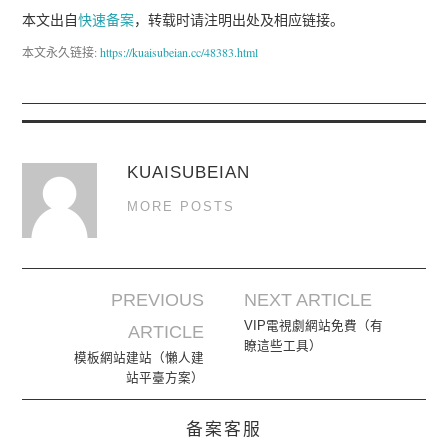
本文出自
快速备案
，转载时请注明出处及相应链接。
本文永久链接:
https://kuaisubeian.cc/48383.html
KUAISUBEIAN
MORE POSTS
PREVIOUS
NEXT ARTICLE
Post navigation
VIP電視劇網站免費（有
ARTICLE
瞭這些工具）
模板網站建站（懶人建
站平臺方案）
备案客服