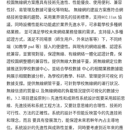
校園無線網方案應具有技術先進性、性能優良、使用便利、兼容
性好、易管理及數據可量化等特點。 無線網的建設方案應符合網
絡技術發展的趨勢，采用業界領先的技術標準，支持802.11ax 協
議，同時設備性能和功能處於業界先進水平，可承載學校多種網
絡業務， 並可滿足學校未來網絡業務發展的需求。支持接入多種
認證方式，滿足不同場景（師生用戶、外來訪客等）下，不同終
端（如教學 pad 等）接入的便捷性。與現有的網絡設備、認證系
統兼容，並實現對接，保證無線、有線網絡一體化認證計費，保
證校園網整體的兼容性。提供無線大數據平臺，將無線網定位數
據推送到學校數據中心，並結合學校數據 中心的相關業務數據能
夠展示相關數據分析，為學校的教學、科研、管理提供可視化 的
數據支撐。提供無線網管平臺，可針對學校無線網的運行狀況、
無線信道的質量以 及無線網絡的負載情況提供可視化的數據分
析。3.2.項目建設原則1).先進性和成熟性系統設計既要采用超前思
維、先進技術和系統工程方法，又要註意思維的合理性、技術的
可行性、方法的正確性。系統的設計不但能反映當今的先進技術
和理念，而且 要具有發展潛力，能保證未來若幹年內占主導地
位。系統設計的先進性與成熟性並重， 同時要考慮到近年來的應