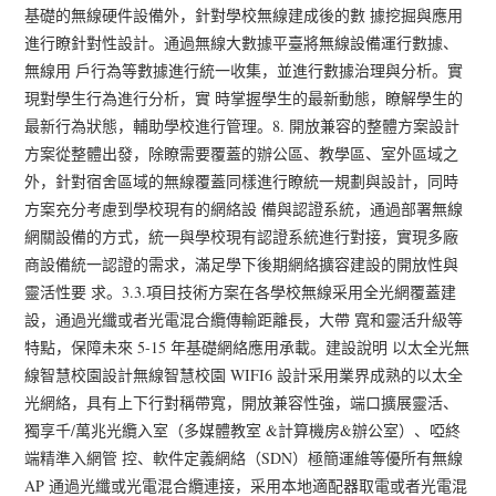
基礎的無線硬件設備外，針對學校無線建成後的數 據挖掘與應用
進行瞭針對性設計。通過無線大數據平臺將無線設備運行數據、
無線用 戶行為等數據進行統一收集，並進行數據治理與分析。實
現對學生行為進行分析，實 時掌握學生的最新動態，瞭解學生的
最新行為狀態，輔助學校進行管理。8. 開放兼容的整體方案設計
方案從整體出發，除瞭需要覆蓋的辦公區、教學區、室外區域之
外，針對宿舍區域的無線覆蓋同樣進行瞭統一規劃與設計，同時
方案充分考慮到學校現有的網絡設 備與認證系統，通過部署無線
網關設備的方式，統一與學校現有認證系統進行對接，實現多廠
商設備統一認證的需求，滿足學下後期網絡擴容建設的開放性與
靈活性要 求。3.3.項目技術方案在各學校無線采用全光網覆蓋建
設，通過光纖或者光電混合纜傳輸距離長，大帶 寬和靈活升級等
特點，保障未來 5-15 年基礎網絡應用承載。建設說明 以太全光無
線智慧校園設計無線智慧校園 WIFI6 設計采用業界成熟的以太全
光網絡，具有上下行對稱帶寬，開放兼容性強，端口擴展靈活、
獨享千/萬兆光纜入室（多媒體教室 &計算機房&辦公室）、啞終
端精準入網管 控、軟件定義網絡（SDN）極簡運維等優所有無線
AP 通過光纖或光電混合纜連接，采用本地適配器取電或者光電混