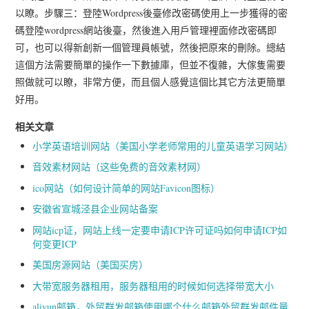
以瞭。步驟三：登陸Wordpress後臺修改密碼使用上一步獲得的密
碼登陸wordpress網站後臺，然後進入用戶管理裡面修改密碼即
可，也可以得新創新一個管理員帳號，然後把原來的刪除。總結
這個方法需要簡單的操作一下數據庫，但並不復雜，大傢隻需要
照做就可以瞭，非常方便，而且個人感覺這個比其它方法更簡單
好用。
相关文章
小学英语培训网站（美国小学老师常用的儿童英语学习网站）
音效素材网站（这些免费的音效素材网）
ico网站（如何设计简单的网站Favicon图标）
安徽省宣城泾县企业网站备案
网站icp证，网站上线一定要申请ICP许可证吗如何申请ICP如
何变更ICP
美国房源网站（美国买房）
大带宽服务器租用，服务器租用的时候如何选择带宽大小
aliyun邮箱，外贸群发邮箱使用哪个什么邮箱外贸群发邮件量