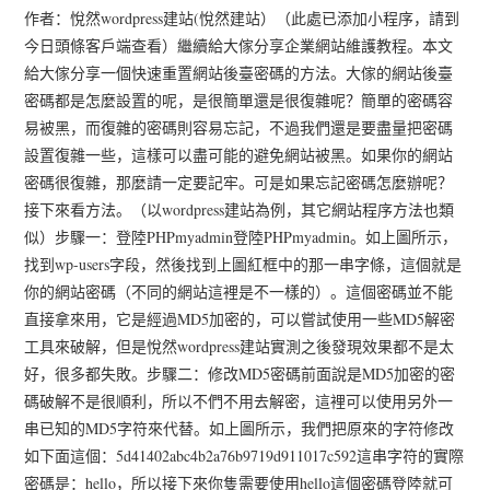
作者：悅然wordpress建站(悅然建站）（此處已添加小程序，請到
今日頭條客戶端查看）繼續給大傢分享企業網站維護教程。本文
給大傢分享一個快速重置網站後臺密碼的方法。大傢的網站後臺
密碼都是怎麼設置的呢，是很簡單還是很復雜呢？簡單的密碼容
易被黑，而復雜的密碼則容易忘記，不過我們還是要盡量把密碼
設置復雜一些，這樣可以盡可能的避免網站被黑。如果你的網站
密碼很復雜，那麼請一定要記牢。可是如果忘記密碼怎麼辦呢？
接下來看方法。（以wordpress建站為例，其它網站程序方法也類
似）步驟一：登陸PHPmyadmin登陸PHPmyadmin。如上圖所示，
找到wp-users字段，然後找到上圖紅框中的那一串字條，這個就是
你的網站密碼（不同的網站這裡是不一樣的）。這個密碼並不能
直接拿來用，它是經過MD5加密的，可以嘗試使用一些MD5解密
工具來破解，但是悅然wordpress建站實測之後發現效果都不是太
好，很多都失敗。步驟二：修改MD5密碼前面說是MD5加密的密
碼破解不是很順利，所以不們不用去解密，這裡可以使用另外一
串已知的MD5字符來代替。如上圖所示，我們把原來的字符修改
如下面這個：5d41402abc4b2a76b9719d911017c592這串字符的實際
密碼是：hello，所以接下來你隻需要使用hello這個密碼登陸就可