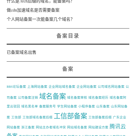
什么是.tech后缀的域名，能备案吗？
做cdn加速域名是否需要备案
个人网站备案一次能备案几个域名？
备案目录
已备案域名出售
备案
BBS论坛备案
上海网站备案
企业网站域名备案
企业网站备案
公司域名网站备案
公
域名备案
司备案
公司备案注销
域名备案审核
域名备案经历
域名备案阿
里云驳回
域名黑名单
备案服务号
学生网站备案
小程序备案
山东备案
山东网站备
工信部备案
案
工信部
工信部域名备案后缀
工信部备案后缀
广东企业
腾讯云
网站备案
浙江备案
网站主办者域名冲突
网站域名备案
网站建设方案
备案