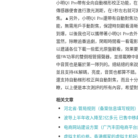
小明Q1 Pro帶有全向自動梯形校正功能，在
傳感器便會進行激光測距，在1秒左右就可
焦。▲另外，小明Q1 Pro還帶有自動對
能，無需用戶手動對焦，保證時刻觀看清晰
到爆，以後我也可以攜帶著小明Q1 Pro
當然，除瞭追番追劇，閑暇時間看一看電影也
以建議各位下載一些藍光原盤觀看，效果要比
個3W功率的雙倒相管揚聲器，並搭載瞭中國
中音質也是屬於第一隊列的。總結總的來說，
並且支持4K解碼，亮度，音質也都算不錯。
還支持自動梯形校正與自動對焦，而且十分
瞭，以上便是本次測評的所有內容，希望對
相关文章
河北省-管局规则（备案信息填写规则
波导上半年收入降至2亿多元 已售中移
电商网站建设方案（广汽丰田电商平台
虚拟主机价格，香港哪家的虚拟主机好