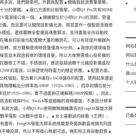
話不再多說，我們開車吧。外觀與配置▲開箱我就浪費筆墨瞭，
十分的便攜。▲接口方面則比較簡單，小明Q1 Pro共有HDMI
與12V電源接口各一個。▲開機鍵位於小明Q1 Pro的頂部，旁邊
影儀。而且還可以關閉投影儀光源，將其當作一個智能音箱使
度CMOS模組，還搭載瞭全套畫面適應算法，支持畫面全向自動校
ro在機身的前後均配置瞭大量的散熱孔，可以有效提升機器內
网站
狂轉，官方聲稱使用時音量僅為30分貝。▲我傢的環境噪音
网站
ro的噪音並未超過我傢的環境音量，所以大傢無需擔心投影儀的
的遙控器做工不錯，手感很好，應該是超過瞭千元機投影儀遙控
什么
配瞭120W的電源，以保證使用時電力的穩定供應。▲配置方面，
做c
SoC，性能比較強勁，配合著2GB運存+16GB儲存的配置，使用起來還是
个人
物理輸出分辨率為1080P（1920×1080），而非同價位部分
低於1920×1080，隻不過能夠正確解碼1080P視頻）。因此，
的高清影視與PS4、Switch等遊戲機的視頻畫面，不會因分辨率
系統方面，小明Q1 Pro使用瞭無開機廣告的FengOS智能大屏
已备
戰爭電影《決戰中途島》。▲女士喜歡追的綜藝《王牌》、
盡有，FengOS智能大屏系統搭載愛奇藝與歡喜視頻共同提
P與手機投屏，所以不用擔心無劇可追。梯形校正與自動對焦▲