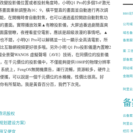
改變投影儀位置或者投射角度時，小明Q1 Pro的多個ToF激光
將畫面重新調整為16：9，橫平豎直的畫面並自動進行再次調
BBS
焦功能，在開機時會自動對焦，也可以通過遙控開啟自動對焦功
的畫面。實際播放效果▲有瞭投影儀，大屏追番追劇簡直爽
公司域
去外面露營瞭，夜裡看星空電影，應該是超級浪漫的事情吧。▲
域名备
不錯，小明Q1 Pro可以解碼並一比一顯示全高清電影，所
备案服
互聯網視頻更好很多哦。另外小明 Q1 Pro投影儀還內置瞭2
案
工
全景聲WANOS 虛擬聲場（AVE）技術，在同價位的投影儀
部备案
在千元價位的投影儀中，不僅能夠提供1080P的物理分辨率
网站域
系統上，FengOS無開機廣告，運行流暢，資源較多，硬件上
便攜，可以說是一個千元價位的水桶機，性價比很高。好
金融网
你有所幫助。我是黃昏百分百，我們下次見。
阿里云
备
）
鼎讯股权
云备案
规划建设方案）
阿里云
用又便宜
经历