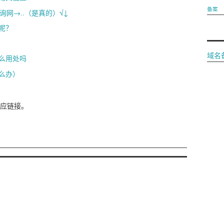
备案
询网→..（是真的）√↓
呢？
域名
么用处吗
么办）
应链接。