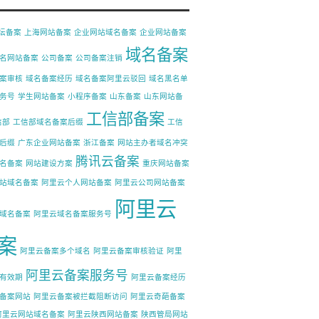
论坛备案
上海网站备案
企业网站域名备案
企业网站备案
域名备案
名网站备案
公司备案
公司备案注销
案审核
域名备案经历
域名备案阿里云驳回
域名黑名单
务号
学生网站备案
小程序备案
山东备案
山东网站备
工信部备案
信部
工信部域名备案后缀
工信
后缀
广东企业网站备案
浙江备案
网站主办者域名冲突
腾讯云备案
名备案
网站建设方案
重庆网站备案
站域名备案
阿里云个人网站备案
阿里云公司网站备案
阿里云
域名备案
阿里云域名备案服务号
案
阿里云备案多个域名
阿里云备案审核验证
阿里
阿里云备案服务号
有效期
阿里云备案经历
备案网站
阿里云备案被拦截阻断访问
阿里云奇葩备案
阿里云网站域名备案
阿里云陕西网站备案
陕西管局网站