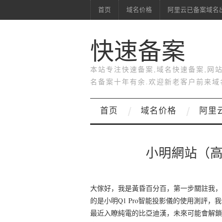
首页
域名价格
阿里云已备案域名
快速备案
本站专注快速备案,域名快速备案,网
名备案十年有余.欢迎新老客户前来域
首页
域名价格
阿里
小明網站（
大傢好，我是黃昏百分百，第一步關註我，
的是小明Q1 Pro智能投影儀的使用測評
最近入瞭純電的比亞迪漢，未來可能會解鎖