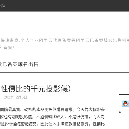
出售
站快速备案,个人企业阿里云代理备案等阿里云已备案域名出售相
名备案！
云已备案域名出售
高性價比的千元投影儀）
2023年2月6日
閱讀最真實、硬核的產品測評與購買建議。今天為大傢帶來
，我傢也有別的投影儀，不過個頭比較大，不是很便攜，而因為
很多奇怪的露營姿勢，因此便入手瞭這款價格劃算，性價比