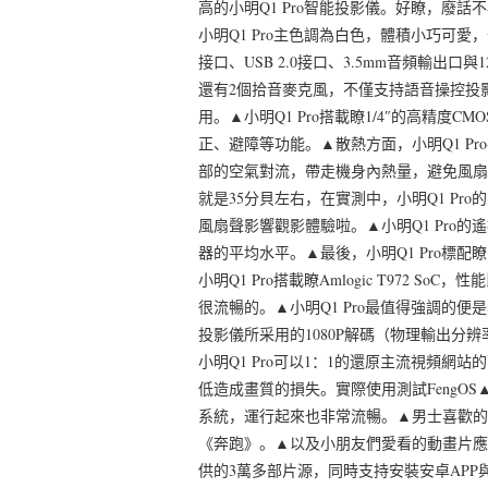
高的小明Q1 Pro智能投影儀。好瞭，廢
小明Q1 Pro主色調為白色，體積小巧可愛，
接口、USB 2.0接口、3.5mm音頻輸出口
還有2個拾音麥克風，不僅支持語音操控投
用。▲小明Q1 Pro搭載瞭1/4″的高精
正、避障等功能。▲散熱方面，小明Q1 P
部的空氣對流，帶走機身內熱量，避免風扇
就是35分貝左右，在實測中，小明Q1 P
風扇聲影響觀影體驗啦。▲小明Q1 Pro
器的平均水平。▲最後，小明Q1 Pro標
小明Q1 Pro搭載瞭Amlogic T972 
很流暢的。▲小明Q1 Pro最值得強調的便是其
投影儀所采用的1080P解碼（物理輸出分辨率
小明Q1 Pro可以1：1的還原主流視頻網站
低造成畫質的損失。實際使用測試FengOS▲
系統，運行起來也非常流暢。▲男士喜歡的
《奔跑》。▲以及小朋友們愛看的動畫片應有
供的3萬多部片源，同時支持安裝安卓AP