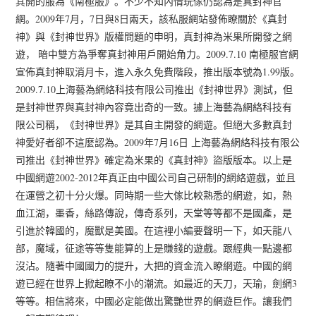
其開的服為《南極服》。不少不知內情玩傢仍認為是真封神官
網。2009年7月，7日與8日兩天，該私服網站發佈瞭關於《真封
神》與《封神世界》版權問題的申明，真封神為米果所開發之網
遊， 暗中雙方為爭奪真封神用戶開始角力。2009.7.10 南極服官網
宣佈真封神取消月卡，進入永久免費階段，推出版本號為1.99版。
2009.7.10上海藝為網絡科技有限公司推出《封神世界》測試，但
是封神世界與真封神內容竟出奇的一致。據上海藝為網絡科技有
限公司稱，《封神世界》是其自主開發的網遊。但絕大多數真封
神愛好者卻不這麼認為。2009年7月16日 上海藝為網絡科技有限公
司推出《封神世界》確定為米果的《真封神》盜版版本。以上是
中國網遊2002-2012年真正由中國公司自己研制的網絡遊戲，並且
在運營之初十分火爆。同時期一些大傢比較熟悉的網遊，如，熱
血江湖，墨香，絲路傳說，傳奇系列，天堂等等都不是國產，是
引進於韓國的，魔獸是美國。在這裡小編要聲明一下，如天龍八
部，魔域，征途等等隻能算的上是賺錢的遊戲。跟經典一點邊都
沒沾。隨著中國國力的提升，大把的資金流入瞭網遊。中國的網
遊已經在世界上掀起瞭不小的潮流。如最近的天刀，天瑜，劍網3
等等。相信將來，中國必定能做出驚艷世界的網遊巨作。讓我們