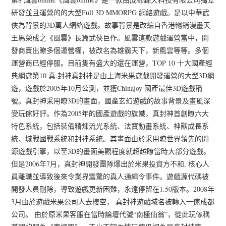
研發並且運營的的大型Full 3D MMORPG 網絡遊戲。是以中華武
俠為背景的3D萬人網絡遊戲。故事背景是改編自香港暢銷漫畫天
王馬榮成之《風雲》長篇武俠巨作。風雲這款遊戲運營當中，開
發商賣出瞭多個運營權，被改名為雄霸天下，新風雲等等。多個
運營商已經停服。目前隻有盛大的還在運營，TOP 10 十大國產經
典網遊第10 真.封神真封神是由上海米果遊戲開發運營的大型3D網
遊，遊戲於2005年10月公測，並獲Chinajoy 國產最佳3D遊戲稱
號。真封神采用瞭3D的畫面，國產玄幻遊戲的故事背景及畫風深
受玩傢好評。作為2005年的國產遊戲的旗幟，真封神首創瞭六大
特色系統，包括裝備精煉流光系統、法寶動畫系統、神獸成長系
統、城戰國戰系統和封神系統。其畫面由於采用瞭世界領先的開
源遊戲引擎，以至3D的畫面美觀程度就超越瞭當時大部分遊戲。
但是2006年7月，真封神開發團隊爆出於米果投資方不和, 核心人
員離職並導致後來令業界震驚的真人通緝令事件。遊戲源代碼被
開發人員刪除，導致遊戲更新困難，永遠停留在1.50版本。2008年
3月由於遊戲米果公司人去樓空， 真封神遊戲域名被轉入一傢成都
公司。 由於原米果客服在當時論壇代號“南極仙翁”，從此玩傢稱