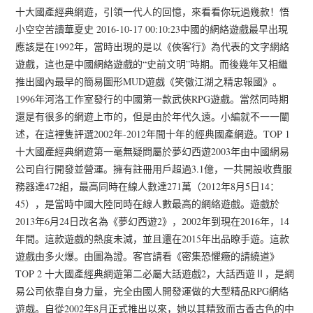
十大國產經典網遊，引領一代人的回憶，來看看你玩過幾款！悟
小空空苦讀華夏史 2016-10-17 00:10:23中國的網絡遊戲最早出現
應該是在1992年，當時出現的是以《俠客行》為代表的文字網絡
遊戲，這也是中國網絡遊戲的“史前文明”時期。而後幾年又相繼
推出國內最早的簡易圖形MUD遊戲《笑傲江湖之精忠報國》。
1996年河洛工作室發行的中國第一款武俠RPG遊戲。當然同時期
還是有很多的網遊上市的，但是由於年代久遠。小編就不一一闡
述，在這裡隻評選2002年-2012年間十年的經典國產網遊。TOP 1
十大國產經典網遊第一毫無疑問屬於夢幻西遊2003年由中國網易
公司自行開發並營運。擁有註冊用戶超過3.1億，一共開設收費服
務器達472組，最高同時在線人數達271萬（2012年8月5日14：
45），是當時中國大陸同時在線人數最高的網絡遊戲。遊戲於
2013年6月24日改名為《夢幻西遊2》，2002年到現在2016年，14
年間。這款遊戲的熱度未減，並且還在2015年出品瞭手遊。這款
遊戲由多火爆。由圖為證。客官請看《密集恐懼癥的請繞道》
TOP 2 十大國產經典網遊第二必屬大話遊戲2，大話西遊Ⅱ，是網
易公司依靠自身力量，完全由國人開發運做的大型精品RPG網絡
遊戲。自從2002年8月正式推出以來，她以其精致而古香古色的中