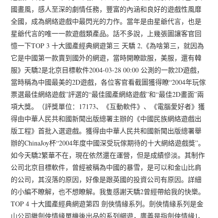
國畫風，感人至深的劇情任務，豐富的內涵和良好的遊戲性風靡
全國，成為網絡遊戲中最閃光的力作。當年是由星爺代言，也是
星爺代言的唯一一款遊戲類產品。話不多說，上幾張圖讓客官回
憶一下TOP 3 十大國產經典網遊第三 天驕 2,《為啥第三，就因為
它是中國第一款賣到國外的網遊，當時開瞭歐服，美服，還有韓
服》天驕2是北京目標軟件2004-03-28 00:00 公測的一款2D遊戲，
當時稱為中國最美的2D遊戲，各位客官看截圖獲得瞭“2004年玩傢
票選最佳網絡遊戲”評選的“最佳國產網絡遊戲”和“最佳2D畫面”兩
項大獎。（評獎單位：17173、《互動軟件》、《電腦愛好者》獲
得由中華人民共和國新聞出版總署主辦的《中國民族網絡遊戲出
版工程》首批入選遊戲。獲得由中華人民共和國新聞出版總署舉
辦的ChinaJoy杯“2004年度中國深受玩傢期待的十大網絡遊戲獎”。
如今天驕2繁華不在，現在依然還在運營，但是成績慘淡。其制作
公司北京目標軟件，曾經被稱為中國的暴雪，是可以和金山比肩
的公司，其沒落的原因，好像是跟英國的投資公司有原因。詳細
的小編不瞭解，也不想瞭解。我隻感謝天驕2曾經帶給我的快樂。
TOP 4 十大國產經典網遊第四 劍俠情緣系列。劍俠情緣系列是金
山公司繼劍俠情緣單機後出品的系列網遊，廣義是指劍俠情緣1、