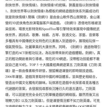
劍俠世界、劍俠情緣2、劍俠情緣3的統稱，狹義是指以劍俠情緣
1、劍俠世界等以劍俠情緣1為模板的網絡遊戲劍俠系列最成功的
就是劍俠情緣3.簡稱《劍網3》是由金山軟件西山居開發，金山運
營的3D武俠角色扮演電腦客戶端遊戲。《劍網3》憑借地形植被渲
染技術、場景光影特效和SpeedTree等引擎特效來展現中國傳統武
俠世界，將詩詞、歌舞、絲綢、古琴、飲酒文化、茶藝、音樂等
多種具有中國傳統文化特色的元素融入到遊戲中，展現給玩傢一
個氣勢恢弘、壯麗華美的大唐世界。同時，《劍網3》通過物理引
擎打造的ACT新輕功玩法，為玩傢帶來新的遊戲體驗。劍網3，真
正的輕功開創者與引導者，現在的3D網遊，沒帶輕功技能都不敢
說自己是3D的。TOP 5 十大國產經典網遊第五 刀劍英雄《刀劍·英
雄》是一款由像素軟件研發，搜狐暢遊運營的即時競技遊戲。
2006年運營，遊戲背景取材中國的神話體系，並與歷史相結合，
營造出中國文化獨有的韻味。玩傢將在遊戲中去探索尋覓各種古
代謎題的答案，去發掘找尋那些沉睡已久的遠古遺珍。刀劍英
雄，可以說是完完全全的刀劍單機遊戲的網絡版。雖然而後又出
現瞭刀劍2 以及刀劍英雄2，但是運營情況都不如刀劍英雄，可見
次遊戲的魅力之大。TOP 6 十大國產經典網遊第6 QQ幻想系列