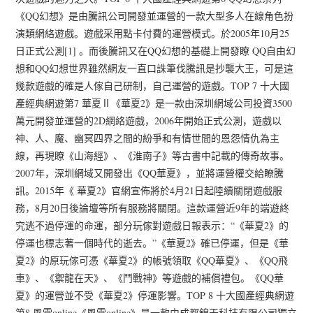
《QQ幻想》是由騰訊公司開發並運營的一款大型多人在線角色扮
演類網絡遊戲。遊戲采用點卡付費的運營模式。於2005年10月25
日正式公測[1] 。而後騰訊又在QQ幻想的基礎上開發瞭 QQ自由幻
想和QQ幻想世界雖然網友一直口誅筆伐騰訊是抄襲大王，可是這
幾款遊戲的確是人傢自己研制，自己運營的遊戲。TOP 7 十大國
產經典網遊第7 華夏Ⅱ《華夏2》是一款由深圳網域公司投資3500
萬元開發並運營的2D網絡遊戲，2006年開始正式公測，遊戲以
神、人、魔、幽冥四界之間的紛爭和有情世間的恩怨情仇為主
線，再現瞭《山海經》、《淮南子》等古書中記載的傳奇故事。
2007年，深圳網域又開發出《QQ華夏》，並將運營權交給瞭騰
訊。2015年《 華夏2》官網宣佈將於4月21日起陸續關閉遊戲服
務，8月20日後論壇等所有服務將關閉。這款運營近9年的端遊終
究逃不過停運的命運，部分玩傢對遊戲日報表示：“《華夏2》的
停運也標志著一個時代的逝去。”《華夏2》確已停運，但是《華
夏2》的原玩傢可憑《華夏2》的帳號領取《QQ華夏》、《QQ飛
車》、《禦龍在天》、《鬥戰神》等遊戲的補償禮包。《QQ華
夏》的運營並不受《華夏2》停運影響。TOP 8 十大國產經典網遊
第8 風雲online《風雲online》是一款由成都錦天科技有限公司獨立