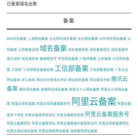
已备案域名出售
备案
BBS论坛备案
上海网站备案
企业网站域名备案
企业网站备案
公司域名网站备案
公
域名备案
司备案
公司备案注销
域名备案审核
域名备案经历
域名备案阿
里云驳回
域名黑名单
备案服务号
学生网站备案
小程序备案
山东备案
山东网站备
工信部备案
案
工信部
工信部域名备案后缀
工信部备案后缀
广东企业
腾讯云
网站备案
浙江备案
网站主办者域名冲突
网站域名备案
网站建设方案
备案
重庆网站备案
金融网站域名备案
阿里云个人网站备案
阿里云公司网站备
阿里云备案
案
阿里云域名备案
阿里云域名备案服务号
阿里云备
阿里云备案服务号
案多个域名
阿里云备案审核验证
阿里云备案有效期
阿里云备案经历
阿里云备案网站
阿里云备案被拦截阻断访问
阿里云奇葩备案经历
阿里云网站域名备案
阿里云陕西网站备案
陕西管局网站备案