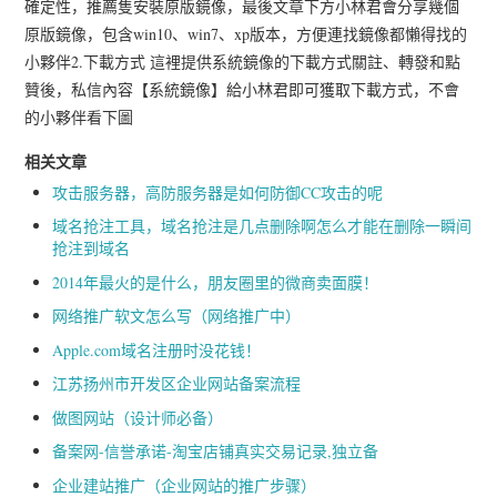
確定性，推薦隻安裝原版鏡像，最後文章下方小林君會分享幾個
原版鏡像，包含win10、win7、xp版本，方便連找鏡像都懶得找的
小夥伴2.下載方式 這裡提供系統鏡像的下載方式關註、轉發和點
贊後，私信內容【系統鏡像】給小林君即可獲取下載方式，不會
的小夥伴看下圖
相关文章
攻击服务器，高防服务器是如何防御CC攻击的呢
域名抢注工具，域名抢注是几点删除啊怎么才能在删除一瞬间
抢注到域名
2014年最火的是什么，朋友圈里的微商卖面膜！
网络推广软文怎么写（网络推广中）
Apple.com域名注册时没花钱！
江苏扬州市开发区企业网站备案流程
做图网站（设计师必备）
备案网-信誉承诺-淘宝店铺真实交易记录,独立备
企业建站推广（企业网站的推广步骤）