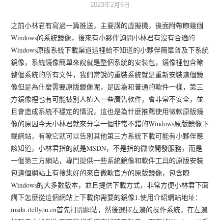
2023年2月6日
之前小林君有寫過一篇推送，主要講的虛擬機，後面附帶瞭幾個
Windows的系統鏡像，後來有小夥伴詢問小林君有沒有合適的
Windows原版系統下載渠道這裡給不知道的小夥伴簡單普及下系統
鏡像，系統鏡像簡單來說就是整個系統的安裝包，鏡像裡包含瞭
整個系統的所有文件，我們常說的重裝系統就是重新安裝這個鏡
像但是為什麼需要原版鏡像呢，是因為和普通的軟件一樣，第三
方鏡像裡也有可能被別人植入一些廣告軟件，會非常不安全，並
且會造成系統不穩定的情況，這也是為什麼推薦使用微軟原版鏡
像的原因今天小林君就來分享一個非常不錯的Windows原版鏡像下
載網站，有瞭它就可以告別其他第三方系統下載可能有小夥伴應
該知道，小林君指的就是MSDN，不是指的微軟開發服務，而是
一個第三方網站，專門提供一些系統鏡像和軟件工具的原版安裝
包這個網站上有搜集好的來自微軟官方的原版鏡像，包含瞭
Windows的大多數版本，並且提供下載方式，非常方便小林君下面
講下怎麼從這個網站上下載你需要的鏡像1.使用介紹網站地址：
msdn.itellyou.cn首先打開網站，然後選擇左邊的操作系統，在左邊