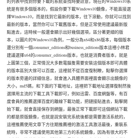
的列表中找到你要下載的系統查找時要註意，現在的Windows10系
統是有很多個版本的，假設你要下載Windows10鏡像，不能直接選
擇Windows10，而是找到它最新的版本，往下滾動，你就可以找到
最新的版本，當然你可以下載舊版本，但是正常使用建議最新版
點進去，這時候一般還會顯示出好幾個選項，區分著更細的版
本，以圖片的Windows10為例，一般分為x64和x86版本，每個版本
還分別有一個consumer_editions和business_editions版本這裡小林君
建議選擇x64的consumer_editions版本，也就是消費者版本，就是
上圖第三個，正常情況大多數電腦隻需要安裝這個版本即可具體
的版本區別大傢可以百度，這裡就不從百度復制瞭，點擊你選擇
的版本旁邊的詳細信息，就會進入具體界面裡面會顯示出鏡像的
大小，md5碼，和下面的下載地址，這裡把下載地址選擇復制然後
選擇用主流的下載工具下載即可，例如迅雷、百度網盤等，有百
度會員的推薦選擇百度的離線下載功能，把鏈接貼進去，點擊開
始下載，就會直接保存到網盤，最後正常下載即可這個網站下載
的都是原版鏡像，也就是說安裝完系統後都是需要激活系統的，
這裡推薦使用文章下方往期推薦裡的激活工具激活最後，重裝系
統時，非常不建議使用其他第三方的系統鏡像，因為有很大的不