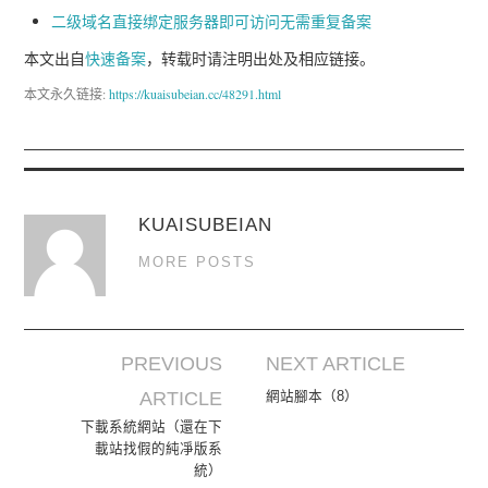
二级域名直接绑定服务器即可访问无需重复备案
本文出自
快速备案
，转载时请注明出处及相应链接。
本文永久链接:
https://kuaisubeian.cc/48291.html
KUAISUBEIAN
MORE POSTS
PREVIOUS
NEXT ARTICLE
Post navigation
ARTICLE
網站腳本（8）
下載系統網站（還在下
載站找假的純凈版系
統）