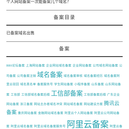
个人网站备案一次能备案几个域名？
备案目录
已备案域名出售
备案
BBS论坛备案
上海网站备案
企业网站域名备案
企业网站备案
公司域名网站备案
公
域名备案
司备案
公司备案注销
域名备案审核
域名备案经历
域名备案阿
里云驳回
域名黑名单
备案服务号
学生网站备案
小程序备案
山东备案
山东网站备
工信部备案
案
工信部
工信部域名备案后缀
工信部备案后缀
广东企业
腾讯云
网站备案
浙江备案
网站主办者域名冲突
网站域名备案
网站建设方案
备案
重庆网站备案
金融网站域名备案
阿里云个人网站备案
阿里云公司网站备
阿里云备案
案
阿里云域名备案
阿里云域名备案服务号
阿里云备