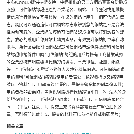
中心(CNNIC)提供技術支持，中網推出的第三方網站真實身份驗證
服務，可信網站認證通過對企業域名、網站、工商登記或組織機
構信息進行嚴格交互審核後，在您的網站上產生一個可信網站標
志，網民可以通過這個可信網站標志來辨別您的網站是不是合法
性的和可靠的，企業網站經過可信網站認證後可以打消訪客的疑
慮，放心的讓用戶你網站上購買產品，有效提升網站訂單率和轉
換率。為什麼要做可信網站認證可信網站申請條件及資料可信網
站認證申請條件申請"可信網站"認證的用戶為擁有工商營業執照
的企業或擁有組織機構代碼證的機關、事業單位、社團、組織
等。 "可信網站"認證暫不對個人及境外機構開放。可信網站認證
申請資料"可信網站"認證服務申請者需要向認證機構提交認證申
請以下資料：1、申請者為企業的，需提交營業執照副本復印件；
申請者為非企業的，需提供組織機構代碼證復印件；2、法人的身
份證復印件；3、可信網站申請表；（下載）4、可信網站服務合
同；（下載）註意：1、提交上來的資料都需要蓋有單位紅色公
章，否則復印無效！ 2、提交的材料可以為掃描件或數碼照片；
相关文章