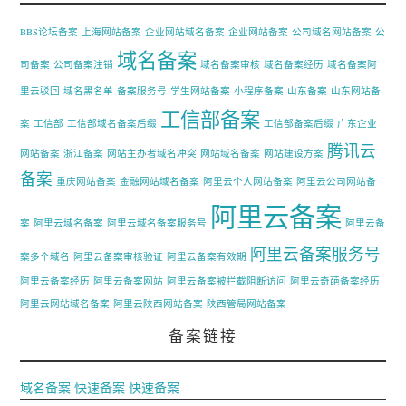
BBS论坛备案
上海网站备案
企业网站域名备案
企业网站备案
公司域名网站备案
公
域名备案
司备案
公司备案注销
域名备案审核
域名备案经历
域名备案阿
里云驳回
域名黑名单
备案服务号
学生网站备案
小程序备案
山东备案
山东网站备
工信部备案
案
工信部
工信部域名备案后缀
工信部备案后缀
广东企业
腾讯云
网站备案
浙江备案
网站主办者域名冲突
网站域名备案
网站建设方案
备案
重庆网站备案
金融网站域名备案
阿里云个人网站备案
阿里云公司网站备
阿里云备案
案
阿里云域名备案
阿里云域名备案服务号
阿里云备
阿里云备案服务号
案多个域名
阿里云备案审核验证
阿里云备案有效期
阿里云备案经历
阿里云备案网站
阿里云备案被拦截阻断访问
阿里云奇葩备案经历
阿里云网站域名备案
阿里云陕西网站备案
陕西管局网站备案
备案链接
域名备案
快速备案
快速备案