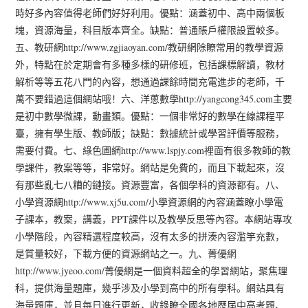
時好多內容值得老師們好好利用。優點：涵蓋初中、高中兩個板
塊，資源海量，科目版本齊全。缺點：普通賬戶權限設置較多。
五、教研網http://www.zgjiaoyan.com/教研網除瞭常用的教學資源
外，特點在於定期會有多種多樣的研修班，包括課標解讀，教材
解析等等五花八門的內容，想通過課餘時間充電進步的老師，千
萬不要錯過這個網站哦！六、洋蔥數學http://yangcong345.com主要
是初中數學微課，動畫類。優點：一個非常好的數學在線課程平
臺，擁有學生版、教師版；缺點：數據統計或學習評價等服務，
需要付費。七、綠色圃網http://www.lspjy.com裡面有很多教師的教
學課件，教案等等，非常好。網站是免費的，而且下載起來，沒
有那些亂七八糟的鏈接。資源豐富，各個學科的資源都有。八、
小學資源網http://www.xj5u.com/小學資源網的內容涵蓋瞭小學電
子課本，教案，講義，PPT課件以及教學反思等內容。本網站專攻
小學階段，內容精選程度較高，沒有太多的拼湊內容濫竽充數，
是質量較好，下載方便的資源網站之一。九、菁優網
http://www.jyeoo.com/菁優網是一個資料超全的學習網站，聚焦理
科，提供海量題庫，幾乎涉及小學到高中的所有學科。網站具有
海量題庫，並且每日進行更新，收錄瞭全國各地歷屆中高考題、