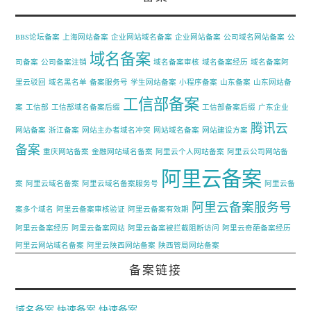
BBS论坛备案
上海网站备案
企业网站域名备案
企业网站备案
公司域名网站备案
公
域名备案
司备案
公司备案注销
域名备案审核
域名备案经历
域名备案阿
里云驳回
域名黑名单
备案服务号
学生网站备案
小程序备案
山东备案
山东网站备
工信部备案
案
工信部
工信部域名备案后缀
工信部备案后缀
广东企业
腾讯云
网站备案
浙江备案
网站主办者域名冲突
网站域名备案
网站建设方案
备案
重庆网站备案
金融网站域名备案
阿里云个人网站备案
阿里云公司网站备
阿里云备案
案
阿里云域名备案
阿里云域名备案服务号
阿里云备
阿里云备案服务号
案多个域名
阿里云备案审核验证
阿里云备案有效期
阿里云备案经历
阿里云备案网站
阿里云备案被拦截阻断访问
阿里云奇葩备案经历
阿里云网站域名备案
阿里云陕西网站备案
陕西管局网站备案
备案链接
域名备案
快速备案
快速备案