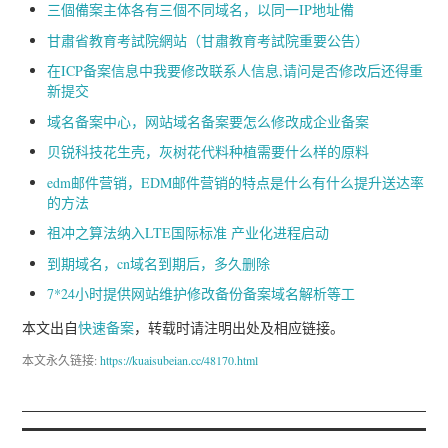
三個備案主体各有三個不同域名，以同一IP地址備
甘肅省教育考試院網站（甘肅教育考試院重要公告）
在ICP备案信息中我要修改联系人信息,请问是否修改后还得重
新提交
域名备案中心，网站域名备案要怎么修改成企业备案
贝锐科技花生壳，灰树花代料种植需要什么样的原料
edm邮件营销，EDM邮件营销的特点是什么有什么提升送达率
的方法
祖冲之算法纳入LTE国际标准 产业化进程启动
到期域名，cn域名到期后，多久删除
7*24小时提供网站维护修改备份备案域名解析等工
本文出自
快速备案
，转载时请注明出处及相应链接。
本文永久链接:
https://kuaisubeian.cc/48170.html