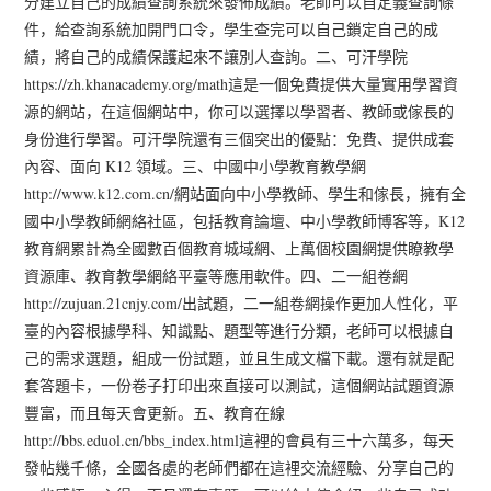
分建立自己的成績查詢系統來發佈成績。老師可以自定義查詢條
件，給查詢系統加開門口令，學生查完可以自己鎖定自己的成
績，將自己的成績保護起來不讓別人查詢。二、可汗學院
https://zh.khanacademy.org/math這是一個免費提供大量實用學習資
源的網站，在這個網站中，你可以選擇以學習者、教師或傢長的
身份進行學習。可汗學院還有三個突出的優點：免費、提供成套
內容、面向 K12 領域。三、中國中小學教育教學網
http://www.k12.com.cn/網站面向中小學教師、學生和傢長，擁有全
國中小學教師網絡社區，包括教育論壇、中小學教師博客等，K12
教育網累計為全國數百個教育城域網、上萬個校園網提供瞭教學
資源庫、教育教學網絡平臺等應用軟件。四、二一組卷網
http://zujuan.21cnjy.com/出試題，二一組卷網操作更加人性化，平
臺的內容根據學科、知識點、題型等進行分類，老師可以根據自
己的需求選題，組成一份試題，並且生成文檔下載。還有就是配
套答題卡，一份卷子打印出來直接可以測試，這個網站試題資源
豐富，而且每天會更新。五、教育在線
http://bbs.eduol.cn/bbs_index.html這裡的會員有三十六萬多，每天
發帖幾千條，全國各處的老師們都在這裡交流經驗、分享自己的