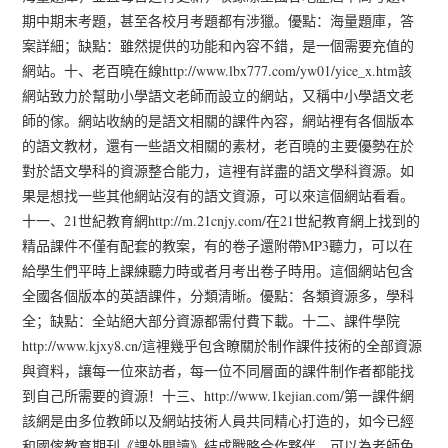
期中期末考題，甚至各校月考題都有涉獵。優點：海量題庫，答
案詳細；缺點：雖然提供的功能和內容不錯，是一個需要充值的
網站。十、老百曉在線http://www.lbx777.com/yw01/yice_x.htm該
網站致力於幫助小學語文老師而設立的網站，又稱中小學語文老
師的傢。網站收納的是語文相關的課件內容，網站裡有各個版本
的語文教材，還有一些語文相關的素材，老百曉的主要優勢在於
對於語文學科的資源整合能力，這裡有詳盡的語文學科資源。如
果是想找一些其他網站沒有的語文資源，可以來這個網站看看。
十一、21世紀教育網http://m.21cnjy.com/在21世紀教育網上找到的
精品課件不僅有配套的教案，有的卷子還附帶MP3聽力，可以在
給學生們平時上課練聽力時或者月考出卷子時用。這個網站包含
全國各個版本的英語課件，分類清晰。優點：各類資源多，學科
全；缺點：全站絕大部分資源都需付費下載。十二、課件學院
http://www.kjxy8.cn/這裡幾乎包含瞭關於制作課件技術的全部資源
與資料，讓每一位來訪者，每一位不同層面的課件制作者都能找
到自己所需要的資源！十三、http://www.1kejian.com/第一課件網
該網是由多位教師以及網站技術人員共同精心打造的，如今已經
和國傢教育期刊《課外閱讀》結成戰略合作夥伴，可以為老師免