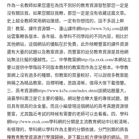
作為一名教師如果您還在為找不到好的教育資源發愁那您一定是
沒有關註我，如果您關註我瞭，那您一定是沒有收藏這篇文章。
史上超全教師常用網站匯總，一定有你想找的，話不多說上幹
貨！教案、課件資源類一、蓮山課件網https://www.5ykj.com該網
站雲集瞭各版本、各年級、各學科不同學段的不同內容，相比於
其他網站，這個網站的優點在於免費，此外除瞭豐富的課件資源
還有大量的試題以及教案資源，而豐富的幼兒教育資源是其他網
站無法比擬的優越性。二、中學教案網http://ja.zxxk.com/本網站主
要以提供中學階段不同版本教材的教案而作為立足根本。中學教
案網上沒有過多的種類，但教案的質量較好，可以說很多教案能
夠稱之為精品教案，目標明確，思路清晰，值得大傢下載借鑒。
三、高考資源網https://www.ks5u.com/index.shtml該網站題量大，
涵蓋學科廣泛是它主要的優點。網站整合瞭大量的專傢試題，題
目具有很高的含金量。而且小編發現這個網站的高考真題資源很
豐富，尤其臨近考試的時候有需要的老師可以去看看。四、學科
網http://www.zxxk.com學科網的分類是主流教育網站中比較清晰，
有條理的，學科網以學科作為主要的分類依據，分門別類的將各
種教育教學資源進行整理歸納，是下載比較方便快捷的網站。同