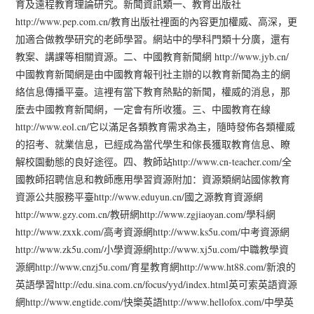
育及遠程教育理論研究。新聞資訊類一、教育出版社
http://www.pep.com.cn/教育出版社裡面的內容更加權威、高深，更
加適合做教學研究的老師學習。網站中的學科門類十分廣，還有
教案、講課等相關資源。二、中國教育新聞網 http://www.jyb.cn/
中國教育新聞網是由中國教育報刊社主辦的以教育新聞為主的網
絡信息傳播平臺。這裡有當下教育熱點的新聞，權威的消息，那
麼去中國教育新聞網，一定會有所收獲。三、中國教育在線
http://www.eol.cn/它以滿足各類教育需求為主，隨時發佈各類權威
的招考、就業信息，已經成為當代學生和傢長獲取教育信息、瞭
解校園動態的良好途徑。四、教師站http://www.cn-teacher.com/全
國教師招聘信息和教師應用學習資源附加：資源類網站國傢教育
資源公共服務平臺http://www.eduyun.cn/國之源教育資源網
http://www.gzy.com.cn/教研網http://www.zgjiaoyan.com/學科網
http://www.zxxk.com/高考資源網http://www.ks5u.com/中考資源網
http://www.zk5u.com/小學資源網http://www.xj5u.com/中職教學資
源網http://www.cnzj5u.com/育星教育網http://www.ht88.com/新浪的
英語學習http://edu.sina.com.cn/focus/yyd/index.html英可索英語資源
網http://www.engtide.com/快樂英語http://www.hellofox.com/中學英