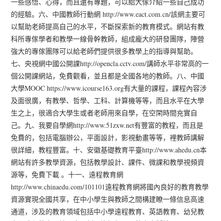
一些感悟、心得，而且還有專題，可以給大傢介紹一些自己成功
的經驗。六、中國教師行動網 http://www.eact.com.cn/該網主要可
以幫助老師提高自己的水平，不斷探索新的教育模式。網站有教
科所專傢學者和教學一線骨幹教師，組成龐大的研發團隊，陣營
強大的專傢團隊可以給老師們提供很多教學上的指導與幫助。
七、央視網中國公開課http://opencla.cctv.com/講師水平非常高的一
個公開課網站，免費觀看，並且都是全國各地的教師。八、中國
大學MOOC https://www.icourse163.org有大量的課程，課程內容涉
及面很廣，有教學、哲學、工科、計算機等等，而且水平在大學
生之上，很適合大學生或者老師用來自學，在空閑時間充實自
己。九、我要自學網http://www.51zxw.net有豐富的教程，而且是
免費的，包括電腦辦公，平面設計，影視動畫等等，裡教師講解
很詳細，教程豐富。十、安徽基礎教育平臺http://www.ahedu.cn本
網站有許多教學資源，包括教學設計、課件、微課和教學視頻資
源等，免費下載 。十一、遠程教育網
http://www.chinaedu.com/101101遠程教育網將國內良好的教育教學
資源實現全國共享，在中小學生與教師之間構建瞭一條信息高速
通道，涉及的教育領域包括中小學遠程教育、英語教育、幼兒教