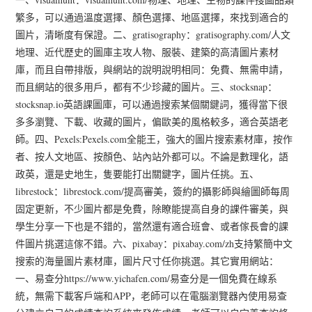
繁多，可以通過溫度選擇、顏色選擇、地區選擇，來找到適合的
圖片，清晰度有保證。二、gratisography：gratisography.com/人文
地理、近代歷史的圖庫主攻人物、服裝、建築的高清圖片素材
庫，而且自帶排版，與網站的說明說明相同：免費、無需申請，
而且網站的很多用戶，都有不少珍藏的圖片。三、stocksnap：
stocksnap.io英語課圖庫，可以通過搜索某個關鍵詞，獲得當下很
多多瀏覽、下載、收藏的圖片，偏歐美的風格較多，適合英語老
師。四、Pexels:Pexels.com全能王，強大的圖片搜索素材庫，按作
者、按人文地區、按顏色、站內站外都可以。不論是數理化，語
政英，還是史地生，隻要能打出關鍵字，圖片任挑。五、
librestock：librestock.com/提高審美，簽約的攝影師與繪圖師每周
固定更新，不少圖片都是免費，除瞭能提高自身的課件審美，與
學生分享一下也是不錯的，當然還有適合班會、或者傢長會的課
件圖片挑選這傢不錯。六、pixabay：pixabay.com/zh支持繁簡中文
搜索的海量圖片素材庫，圖片尺寸任你挑選。其它實用網站：
一、易查分https://www.yichafen.com/易查分是一個免費在線系
統，無需下載客戶端和APP，老師可以在電腦瀏覽器內使用易查