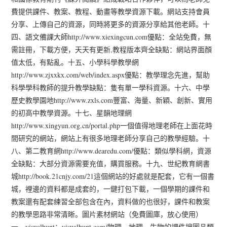
費提供課件、教案、教程、動畫等教學資源下載。網站支持會員
分享、上傳自己的資源，同時將更多的資源分享給其他老師。十
四、語文備課大師http://www.xiexingcun.com優點：全站免費，無
需註冊，下載方便，天天有更新,教程版本齊全缺點：網站界面顏
值太低，有點亂。十五、小學科學教學網
http://www.zjxxkx.com/web/index.aspx優點：教學理念先進，幫助
科學學科教師的提升教學缺點：隻有單一學科資源。十六、中學
歷史教學園地http://www.zxls.com豐富、海量、新穎、創新、實用
的初高中教學資源。十七、星韻地理網
http://www.xingyun.org.cn/portal.php一個值得地理老師在上面花時
間研究的網站，網站上有很多地理老師分享自己的教學經驗。十
八、第二教育網http://www.dearedu.com/優點：類似學科網，資源
全缺點：大部分資源需要充值，購買服務。十九、世紀教育網書
城http://book.21cnjy.com/21這個網站的好處就是配套，它有一個書
城，裡邊的資料都是成套的，一鍵打包下載，一個學期的課件和
教案還有配套練習全部包含在內，資料做的也很好，課件和教案
的教學思路非常清晰。圖片素材網站（免費圖庫，放心使用）
一、visualhunt：visualhunt.com/物理、地理、生物的課件搜圖品類