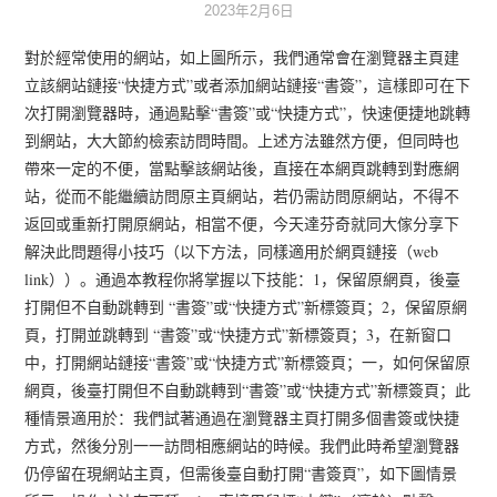
2023年2月6日
對於經常使用的網站，如上圖所示，我們通常會在瀏覽器主頁建
立該網站鏈接“快捷方式”或者添加網站鏈接“書簽”，這樣即可在下
次打開瀏覽器時，通過點擊“書簽”或“快捷方式”，快速便捷地跳轉
到網站，大大節約檢索訪問時間。上述方法雖然方便，但同時也
帶來一定的不便，當點擊該網站後，直接在本網頁跳轉到對應網
站，從而不能繼續訪問原主頁網站，若仍需訪問原網站，不得不
返回或重新打開原網站，相當不便，今天達芬奇就同大傢分享下
解決此問題得小技巧（以下方法，同樣適用於網頁鏈接（web
link））。通過本教程你將掌握以下技能：1，保留原網頁，後臺
打開但不自動跳轉到 “書簽”或“快捷方式”新標簽頁；2，保留原網
頁，打開並跳轉到 “書簽”或“快捷方式”新標簽頁；3，在新窗口
中，打開網站鏈接“書簽”或“快捷方式”新標簽頁；一，如何保留原
網頁，後臺打開但不自動跳轉到“書簽”或“快捷方式”新標簽頁；此
種情景適用於：我們試著通過在瀏覽器主頁打開多個書簽或快捷
方式，然後分別一一訪問相應網站的時候。我們此時希望瀏覽器
仍停留在現網站主頁，但需後臺自動打開“書簽頁”，如下圖情景