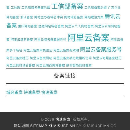
工信部备案
案
工信部
工信部域名备案后缀
工信部备案后缀
广东企业
腾讯云
网站备案
浙江备案
网站主办者域名冲突
网站域名备案
网站建设方案
备案
重庆网站备案
金融网站域名备案
阿里云个人网站备案
阿里云公司网站备
阿里云备案
案
阿里云域名备案
阿里云域名备案服务号
阿里云备
阿里云备案服务号
案多个域名
阿里云备案审核验证
阿里云备案有效期
阿里云备案经历
阿里云备案网站
阿里云备案被拦截阻断访问
阿里云奇葩备案经历
阿里云网站域名备案
阿里云陕西网站备案
陕西管局网站备案
备案链接
域名备案
快速备案
快速备案
© 2026
快速备案
. 版权所有.
网站地图
SITEMAP
KUAISUBEIAN
BY KUAISUBEIAN.CC