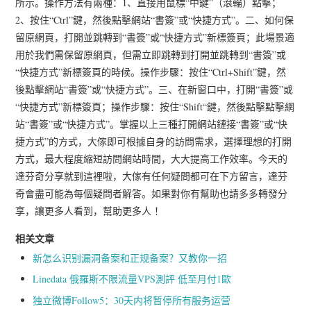
所示。操作方法有兩種：1、直接用鼠標“中鍵”（滾輪）點擊；
2、按住“Ctrl”鍵，然後點擊網站“書簽”或“快捷方式”。二、如何保
留原網頁，打開並跳轉到“書簽”或“快捷方式”新標簽頁；此場景適
用於我們需保留原網頁，但需立即跳轉到打開並跳轉到“書簽”或
“快捷方式”新標簽頁的時候。操作步驟：按住“Ctrl+Shift”鍵，然
後點擊網站“書簽”或“快捷方式”。三、在新窗口中，打開“書簽”或
“快捷方式”新標簽頁；操作步驟：按住“Shift“鍵，然後點擊點擊網
站“書簽”或“快捷方式”。掌握以上三種打開網站鏈接“書簽”或“快
捷方式”的方式，大傢即可根據自身的訪問需求，選擇理想的打開
方式，最大程度縮短訪問網站時間，大大提高工作效率。今天的
達芬奇分享就到這裡啦，大傢有任何疑問都可在下方留言，達芬
奇會盡可能為每個疑問者解答。如果對你有幫助也請多多轉發分
享，讓更多人看到，幫助更多人 ！
相关文章
新怎么识别漏洞备案和正规备案？又教你一招
Linedata 俄羅斯不限流量VPS測評 低至月付1歐
独立微博Follow5：30天内将暂停所有服务运营