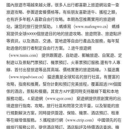
國內旅遊市場越來越火爆，很多人出行都喜歡上旅遊網站查一查
旅遊攻略、參團遊套餐價格等。有些朋友喜歡途牛、攜程之類，
也有許多年輕人喜歡自由行攻略。本期為您推薦實用的旅遊網
站，讓您的旅行提供幫助。 1.螞蜂窩（www.mafengwo.cn） 螞蜂
窩提供全球60000個旅遊目的地的旅遊攻略、旅遊問答、旅遊點評
等資訊，以及酒店、交通、當地遊等自由行產品及服務，每年幫
助過億的旅行者制定自由行方案。 2.途牛旅遊網
（www.tuniu.com） 提供跟團遊、自助遊、郵輪旅遊、自駕遊、定
制遊以及景點門票預訂、機票預訂、火車票預訂服務,還有牛人專
線、首付出發旅遊等品質高端、價格實惠的旅遊路線。 3.貓途鷹
（www.tripadvisor.cn） 貓途鷹是全球知名的旅行社區，有豐富的
攻略，指南和推薦，幫你計劃和預訂完美旅程，覆蓋超過190個國
傢的酒店，景點和餐廳。其官方APP還同時支持離線下載和本地
服務功能。 4.窮遊網（www.qyer.com） 窮遊網提供原創實用的出
境遊旅行指南、攻略，旅行社區和問答交流平臺，以及智能的旅
行規劃解決方案，同時提供簽證、保險、機票、酒店預訂、租車
等在線增值服務。 5.攜程旅行網（www.ctrip.com） 中國領先的在
線旅行服務公司，提供酒店預訂、酒店點評及特價酒店查詢、機