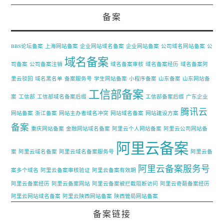
备案
BBS论坛备案
上海网站备案
企业网站域名备案
企业网站备案
公司域名网站备案
公
域名备案
司备案
公司备案注销
域名备案审核
域名备案经历
域名备案阿
里云驳回
域名黑名单
备案服务号
学生网站备案
小程序备案
山东备案
山东网站备
工信部备案
案
工信部
工信部域名备案后缀
工信部备案后缀
广东企业
腾讯云
网站备案
浙江备案
网站主办者域名冲突
网站域名备案
网站建设方案
备案
重庆网站备案
金融网站域名备案
阿里云个人网站备案
阿里云公司网站备
阿里云备案
案
阿里云域名备案
阿里云域名备案服务号
阿里云备
阿里云备案服务号
案多个域名
阿里云备案审核验证
阿里云备案有效期
阿里云备案经历
阿里云备案网站
阿里云备案被拦截阻断访问
阿里云奇葩备案经历
阿里云网站域名备案
阿里云陕西网站备案
陕西管局网站备案
备案链接