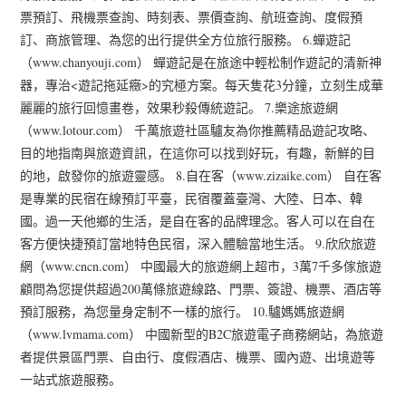
票預訂、飛機票查詢、時刻表、票價查詢、航班查詢、度假預
訂、商旅管理、為您的出行提供全方位旅行服務。 6.蟬遊記
（www.chanyouji.com） 蟬遊記是在旅途中輕松制作遊記的清新神
器，專治<遊記拖延癥>的究極方案。每天隻花3分鐘，立刻生成華
麗麗的旅行回憶畫卷，效果秒殺傳統遊記。 7.樂途旅遊網
（www.lotour.com） 千萬旅遊社區驢友為你推薦精品遊記攻略、
目的地指南與旅遊資訊，在這你可以找到好玩，有趣，新鮮的目
的地，啟發你的旅遊靈感。 8.自在客（www.zizaike.com） 自在客
是專業的民宿在線預訂平臺，民宿覆蓋臺灣、大陸、日本、韓
國。過一天他鄉的生活，是自在客的品牌理念。客人可以在自在
客方便快捷預訂當地特色民宿，深入體驗當地生活。 9.欣欣旅遊
網（www.cncn.com） 中國最大的旅遊網上超市，3萬7千多傢旅遊
顧問為您提供超過200萬條旅遊線路、門票、簽證、機票、酒店等
預訂服務，為您量身定制不一樣的旅行。 10.驢媽媽旅遊網
（www.lvmama.com） 中國新型的B2C旅遊電子商務網站，為旅遊
者提供景區門票、自由行、度假酒店、機票、國內遊、出境遊等
一站式旅遊服務。