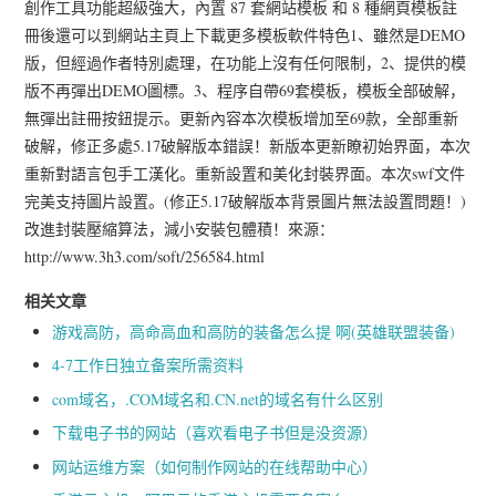
創作工具功能超級強大，內置 87 套網站模板 和 8 種網頁模板註
冊後還可以到網站主頁上下載更多模板軟件特色1、雖然是DEMO
版，但經過作者特別處理，在功能上沒有任何限制，2、提供的模
版不再彈出DEMO圖標。3、程序自帶69套模板，模板全部破解，
無彈出註冊按鈕提示。更新內容本次模板增加至69款，全部重新
破解，修正多處5.17破解版本錯誤！新版本更新瞭初始界面，本次
重新對語言包手工漢化。重新設置和美化封裝界面。本次swf文件
完美支持圖片設置。(修正5.17破解版本背景圖片無法設置問題！)
改進封裝壓縮算法，減小安裝包體積！來源：
http://www.3h3.com/soft/256584.html
相关文章
游戏高防，高命高血和高防的装备怎么提 啊(英雄联盟装备)
4-7工作日独立备案所需资料
com域名，.COM域名和.CN.net的域名有什么区别
下载电子书的网站（喜欢看电子书但是没资源）
网站运维方案（如何制作网站的在线帮助中心）