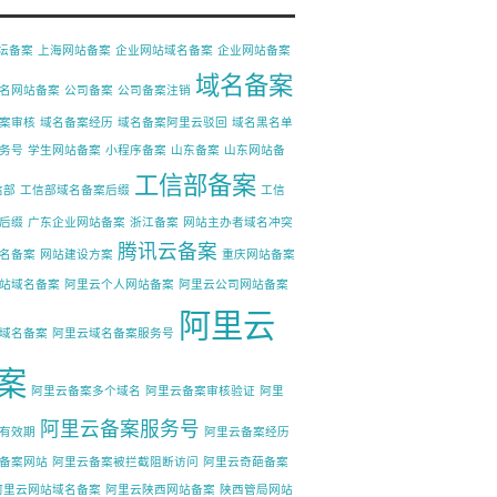
论坛备案
上海网站备案
企业网站域名备案
企业网站备案
域名备案
名网站备案
公司备案
公司备案注销
案审核
域名备案经历
域名备案阿里云驳回
域名黑名单
务号
学生网站备案
小程序备案
山东备案
山东网站备
工信部备案
信部
工信部域名备案后缀
工信
后缀
广东企业网站备案
浙江备案
网站主办者域名冲突
腾讯云备案
名备案
网站建设方案
重庆网站备案
站域名备案
阿里云个人网站备案
阿里云公司网站备案
阿里云
域名备案
阿里云域名备案服务号
案
阿里云备案多个域名
阿里云备案审核验证
阿里
阿里云备案服务号
有效期
阿里云备案经历
备案网站
阿里云备案被拦截阻断访问
阿里云奇葩备案
阿里云网站域名备案
阿里云陕西网站备案
陕西管局网站