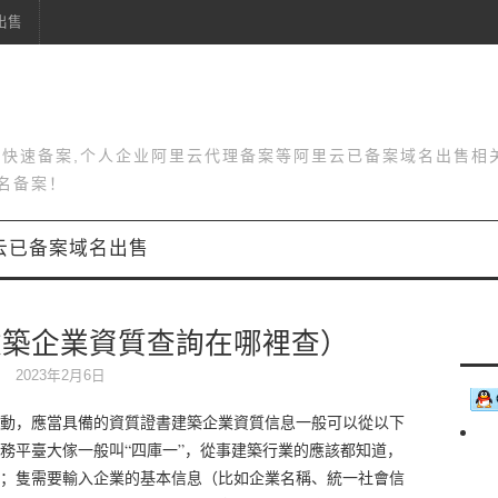
出售
站快速备案,个人企业阿里云代理备案等阿里云已备案域名出售相
名备案！
云已备案域名出售
建築企業資質查詢在哪裡查）
2023年2月6日
動，應當具備的資質證書建築企業資質信息一般可以從以下
務平臺大傢一般叫“四庫一”，從事建築行業的應該都知道，
；隻需要輸入企業的基本信息（比如企業名稱、統一社會信