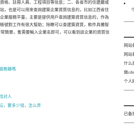
資格、註冊人員、工程項目等信息；二、各省市的住建廳或
站，也是可以用來查詢建築企業資質信息的，比如江西省住
企業服務平臺，主要是提供用戶查詢建築資質信息的，作為
賬號對工作有很大幫助；除瞭可以查建築資質，軟件具備智
非常簡單，隻需要輸入企業名即可，可以看到該企業的資質信
网站
网站
什么
服務器嗎
做c
个人
找对人
坛，要多少钱，怎么弄
已备