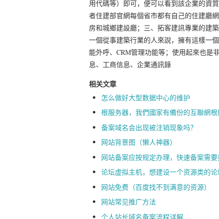
用代碼等）即可，便可以看到該企業的資質
者住建部官網每個省市都有自己的住建廳網
房和城鄉建設廳；三、拓客建訊專業的建築
一個從事建築行業的人來說，擁有這樣一個
能外呼、CRM管理功能等；使用起來也是
息、工商信息、企業通訊錄
相关文章
怎么做好大型数据中心的维护
根服务器，我們國家有備份的互聯網根
备案域名会出现被注销现象吗？
网站背景图（懒人神器）
网站备案应按规定办理，快速备案需要
论坛虚拟主机，想建设一个资源类的论
网站免费（百度找不到满意的资源）
网站常见推广方法
个人站长域名备案流程详解