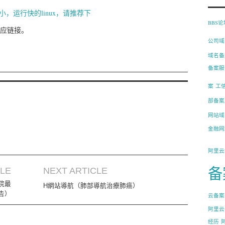
小，运行快的linux，请推荐下
BBS
应链接。
公司域
域名备
备案服
案
工
部备案
网站域
金融网
阿里云
备
CLE
NEXT ARTICLE
院最
H網站導航（肺部導航治療肺癌）
告）
云备案
阿里云
经历