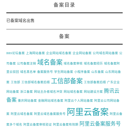
备案目录
已备案域名出售
备案
BBS论坛备案
上海网站备案
企业网站域名备案
企业网站备案
公司域名网站备案
公
域名备案
司备案
公司备案注销
域名备案审核
域名备案经历
域名备案阿
里云驳回
域名黑名单
备案服务号
学生网站备案
小程序备案
山东备案
山东网站备
工信部备案
案
工信部
工信部域名备案后缀
工信部备案后缀
广东企业
腾讯云
网站备案
浙江备案
网站主办者域名冲突
网站域名备案
网站建设方案
备案
重庆网站备案
金融网站域名备案
阿里云个人网站备案
阿里云公司网站备
阿里云备案
案
阿里云域名备案
阿里云域名备案服务号
阿里云备
阿里云备案服务号
案多个域名
阿里云备案审核验证
阿里云备案有效期