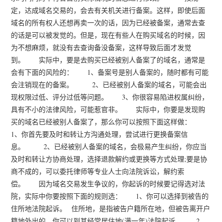
定，达成域名交易的，会去有关机关进行备案。这样，即使后面
域名的所有权人还想再卖一次的话，因为已经被备案，通常去查
的话是可以被发觉的。但是，现在有些人在购买域名的时候，因
为不想麻烦，就没有去查询备没备案，这样导致后面才发觉
到。 实际中，要是去购买已经被别人备案了的域名，通常是
会有下面的风险的： 1、备案号是别人备案的，随时都有可能
会注销现在的备案。 2、已经被别人备案的域名，可能会出
现权限过低、评分过低等问题。 3、你很容易陷进权属纠纷，
具有不小的法律风险，可能惹官非。 实际中，你要是发现购
买的域名已经被别人备案了，那么你可以按照下面这样做：
1、你首先要及时和转让方沟通处理，尝试进行更换备案信
息。 2、已经被别人备案的域名，会极易产生纠纷，你应当
及时和转让方协商处理，选择退款解约或更换等方式处理;要是协
商不成的，可以委托律师等专业人士向法院诉讼，解约索
偿。 因为域名交易发生争议的，你起诉的时候要记得选对法
院，实际中你要按照下面的规则选： 1、你可以选择到被告的
住所地法院起诉。 住所地，是指被告户籍所在地，但被告离开户
籍地外出的，你可以到其经常居住地(满一年)法院起诉。 2、