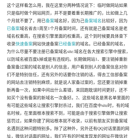
这个这样看怎么用，我在这里分两种情况说下：临时做网站如果
只是临时做个网站网页，并不是要着重长期推广的，比如做上几
个月就不要了，用已
备案
域名好，因为己
备案域名
比较好，因为
已备案
域名省去1周至1个月备案时间，还有就是己备案域名是老
域名权重高，在搜索引擎里面的权重高，这个到时候要具体查下
收录
快速备案
网站快速备案
已经备案
的域名。已经备案的域名，
为什么尽量不要注册已备案域名site:域名在各大搜索引擎中搜索，
以防域名被百度k掉或是有违规的。长期做网站1、要注销掉重新
备案备过案的域名是别人的信息，用户看到别人的备案信息对你
们不是特别信任，还有另外的话要你注销的话，得去工信部备案
的网站去注销特别麻烦，就是说人家备过案的，您还要注销掉重
新再备一次，如果中间出什么差错，来回跑耽误时间更好，还不
如买个没有备案的新域名一次备好。2、这些域名是黑名单里面的
有可能这些域名让搜索引擎封杀过，我们在百度中site时，有的域
名时候，在里面根本搜索不到，可能是由于搜索引擎做弊让搜索
惩罚过，如果你建了网站根本就不收录，以前有朋友买到备案域
名遇到这种问题特别多。除了这种外，另外还有QQ对话里面的网
址，微信对话面的网址，我们在有的时候发现发的网址在微信对