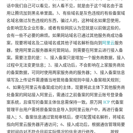
话中我们自己可以看见，别人看不见，就是由于这个域名由于滥
用让腾讯加到黑名单里面。3、有些域名是灰色违规的有些备案域
名域名做过灰色违规的东西，骗过人的，这种域名如果您使用，
会影响您及企业形象，或者有些网民认为您就是以前做这些的，
会有一些不必要的麻烦。如果网站域名已通过其他服务商成功备
案，现要将域名及二级域名或其他子域名解析指向到
阿里云
服务
器，使用阿里云服务器来托管网站，则需要在阿里云进行接入备
案。需要注意的是：1、接入备案只是增加一个服务商数据，接入
过程中无法变更信息；2、接入成功后，不会影响在上家服务商处
的备案数据，可同时使用两家服务商的服务器；3、接入备案信息
填写及上传证件需遵循当地管局备案规则中接入备案相关规则；
4、如果在阿里云有备案成功的主体，现要将此主体下其他服务商
处备案的网站接入阿里云，需通过之前备案的阿里云账号登录备
案系统，且填写的备案主体信息需保持一致。原万网
ICP
代备案
管理平台用户需将原备案信息导入到阿里云账户中，再进行备案
接入；5、备案信息通过管局审核后，便可配置域名解析，将域名
指向阿里云服务器开通访问；6、接入成功后，根据通信管理局要
求时间内对不符合目前实际情况的信息进行修改。 按规