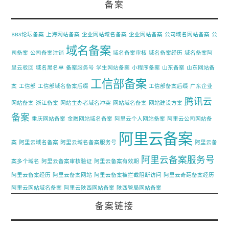
备案
BBS论坛备案
上海网站备案
企业网站域名备案
企业网站备案
公司域名网站备案
公
域名备案
司备案
公司备案注销
域名备案审核
域名备案经历
域名备案阿
里云驳回
域名黑名单
备案服务号
学生网站备案
小程序备案
山东备案
山东网站备
工信部备案
案
工信部
工信部域名备案后缀
工信部备案后缀
广东企业
腾讯云
网站备案
浙江备案
网站主办者域名冲突
网站域名备案
网站建设方案
备案
重庆网站备案
金融网站域名备案
阿里云个人网站备案
阿里云公司网站备
阿里云备案
案
阿里云域名备案
阿里云域名备案服务号
阿里云备
阿里云备案服务号
案多个域名
阿里云备案审核验证
阿里云备案有效期
阿里云备案经历
阿里云备案网站
阿里云备案被拦截阻断访问
阿里云奇葩备案经历
阿里云网站域名备案
阿里云陕西网站备案
陕西管局网站备案
备案链接