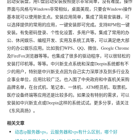
启动安装盘，用U盘启动安装按照提示非常简单，没有难度。操作
界面与风格与Windows非常相似，桌面美观，只要会Windows操作
基本就可以使用新支点。安装应用简单，集成了简易安装器，可
以选择提供的常用的应用，一键安装即可完成。支持RPM包一键
安装。有免密码登录、个性化设置、多用户等。集成了常用的办
公、休闲娱乐、编程开发、实用及系统工具等，可以满足绝大部
分的办公娱乐应用。比如我们WPS、QQ、微信、Google Chrome
及FireFox浏览器等等。也集成了很多的驱动程序，可以很轻松的
安装打印机等。等等。中兴新支点系统和深度Deepin系统都有不
少的用户，特别是中兴新支点因为自己实力深厚涉及到多行业及
企事业单位，应用比较广泛。也入围了中央政府和中直机关采购
品牌名单，在台式机、笔记本、一体机、ATM柜员机、取票机、
医疗设备终端等应用还是比较多的。如果没有特别的需求，可以
安装如中兴新支点或Deepin这样的系统试试。更多分享，请关注
《东风高扬》。
相关文章
动态ip服务器vps，云服务器和vps有什么区别，哪个好