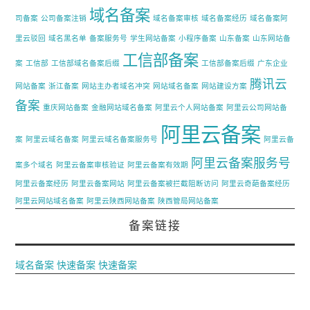
域名备案
司备案
公司备案注销
域名备案审核
域名备案经历
域名备案阿
里云驳回
域名黑名单
备案服务号
学生网站备案
小程序备案
山东备案
山东网站备
工信部备案
案
工信部
工信部域名备案后缀
工信部备案后缀
广东企业
腾讯云
网站备案
浙江备案
网站主办者域名冲突
网站域名备案
网站建设方案
备案
重庆网站备案
金融网站域名备案
阿里云个人网站备案
阿里云公司网站备
阿里云备案
案
阿里云域名备案
阿里云域名备案服务号
阿里云备
阿里云备案服务号
案多个域名
阿里云备案审核验证
阿里云备案有效期
阿里云备案经历
阿里云备案网站
阿里云备案被拦截阻断访问
阿里云奇葩备案经历
阿里云网站域名备案
阿里云陕西网站备案
陕西管局网站备案
备案链接
域名备案
快速备案
快速备案