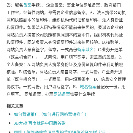
答：域名
备案
手续1、企业备案：事业单位网址备案，政府部门，
工作室，经营性网站，都需要企业信息备案。A．法人携带公司执
照和执照副本的复印件，组织机构代码证和复印件，法人身份证
和复印件。如果法人因特殊情况不能前来拍照的，委派该企业的
网站负责人携带公司执照和执照副本的复印件，组织机构代码证
和复印件，网站负责人身份证复印件过来拍照核验。B.核验单，
网站负责人亲自签字，盖章，一式两份
备案域名
；C.业务开通单
（既主机合同）。一式两份。用户填写签字，需盖章的盖章。2、
个人备案：A.网站负责人携带身份证及身份证复印件来我司拍照
核验。B.核验单，网站负责人亲自签字，一式两份。C.业务开通
单（既主机合同）。一式两份。用户填写签字。D、信息安全管理
协议书。一式两份。用户填写签字。E、
域名备案
登记表一份，用
户填写。 网址备案，办理
网站备案
需要什么手续
相关文章
如何营销推广（如何进行网络营销推广）
3B大战 百度就是中国版谷歌
国家工信部通信管理局发的手机短信验证怎样认证